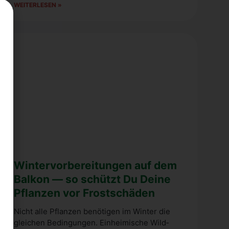
WEI­TER­LE­SEN »
Win­ter­vor­be­rei­tun­gen auf dem
Bal­kon — so schützt Du Dei­ne
Pflan­zen vor Frost­schä­den
Nicht alle Pflan­zen benö­ti­gen im Win­ter die
glei­chen Bedin­gun­gen. Ein­hei­mi­sche Wild­