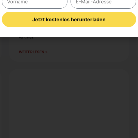
Lust auf einen schö­nen gemüt­li­chen Bal­kon,
auf dem man sich erho­len kann, wird immer
grö­ßer. Was jetzt im April für den Bal­kon
Jetzt kostenlos herunterladen
gesät und gepflanzt wer­den kann und wel­che
Auf­ga­ben anste­hen, liest Du im fol­gen­den
Alternative:
Arti­kel.
WEI­TER­LE­SEN »