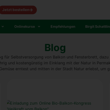
Jetzt bestellen
Online­kur­se
Emp­feh­lun­gen
Bir­git Schatt­li
Blog
 für Selbst­ver­sor­gung von Bal­kon und Fens­ter­brett, dazu i
­rig und kos­ten­güns­tig im Ein­klang mit der Natur in Per­ma­ku
Gemü­se ern­test und mit­ten in der Stadt Natur erlebst, um 