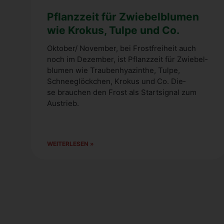
Pflanz­zeit für Zwie­bel­blu­men
wie Kro­kus, Tul­pe und Co.
Oktober/ Novem­ber, bei Frost­frei­heit auch
noch im Dezem­ber, ist Pflanz­zeit für Zwie­bel­
blu­men wie Trau­ben­hya­zin­the, Tul­pe,
Schnee­glöck­chen, Kro­kus und Co. Die­
se brau­chen den Frost als Start­si­gnal zum
Aus­trieb.
WEI­TER­LE­SEN »