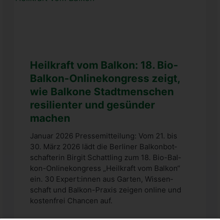
Heil­kraft vom Bal­kon: 18. Bio-
Bal­­kon-Online­­kon­­­gress zeigt,
wie Bal­ko­ne Stadt­men­schen
resi­li­en­ter und gesün­der
machen
Janu­ar 2026 Pres­se­mit­tei­lung: Vom 21. bis
30. März 2026 lädt die Ber­li­ner Bal­kon­bot­
schaf­te­rin Bir­git Schatt­ling zum 18. Bio-Bal­­
kon-Online­­kon­­­gress „Heil­kraft vom Bal­kon“
ein. 30 Expert:innen aus Gar­ten, Wis­sen­
schaft und Bal­­kon-Pra­xis zei­gen online und
kos­ten­frei Chan­cen auf.