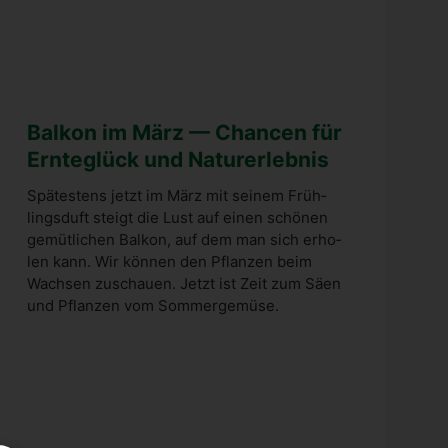
Bal­kon im März — Chan­cen für
Ern­te­glück und Natur­er­leb­nis
Spä­tes­tens jetzt im März mit sei­nem Früh­
lings­duft steigt die Lust auf einen schö­nen
gemüt­li­chen Bal­kon, auf dem man sich erho­
len kann. Wir kön­nen den Pflan­zen beim
Wach­sen zuschau­en. Jetzt ist Zeit zum Säen
und Pflan­zen vom Som­mer­ge­mü­se.