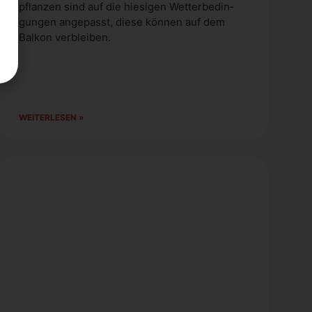
pflan­zen sind auf die hie­si­gen Wet­ter­be­din­
gun­gen ange­passt, die­se kön­nen auf dem
Bal­kon ver­blei­ben.
WEI­TER­LE­SEN »