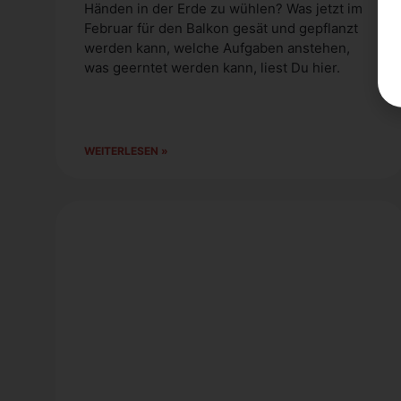
Hän­den in der Erde zu wüh­len? Was jetzt im
Febru­ar für den Bal­kon gesät und gepflanzt
wer­den kann, wel­che Auf­ga­ben anste­hen,
was geern­tet wer­den kann, liest Du hier.
WEI­TER­LE­SEN »