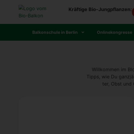
Kräftige Bio-Jungpflanzen:
Bal­kon­schu­le in Ber­lin
Online­kon­gres­se
Will­kom­men im Blog
Tipps, wie Du ganz­jäh
ter, Obst und 