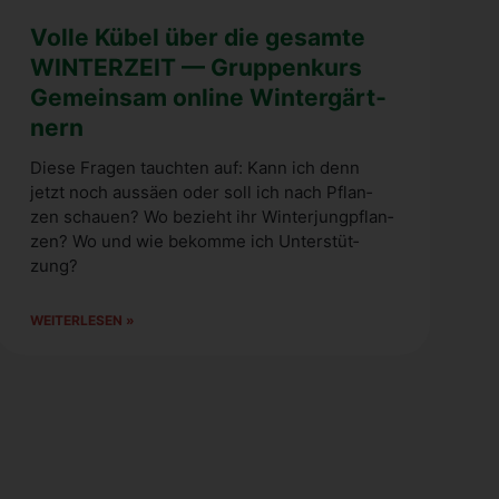
Vol­le Kübel über die gesam­te
WINTERZEIT — Grup­pen­kurs
Gemein­sam online Win­ter­gärt­
nern
Die­se Fra­gen tauch­ten auf: Kann ich denn
jetzt noch aus­sä­en oder soll ich nach Pflan­
zen schau­en? Wo bezieht ihr Win­ter­jung­pflan­
zen? Wo und wie bekom­me ich Unter­stüt­
zung?
WEI­TER­LE­SEN »