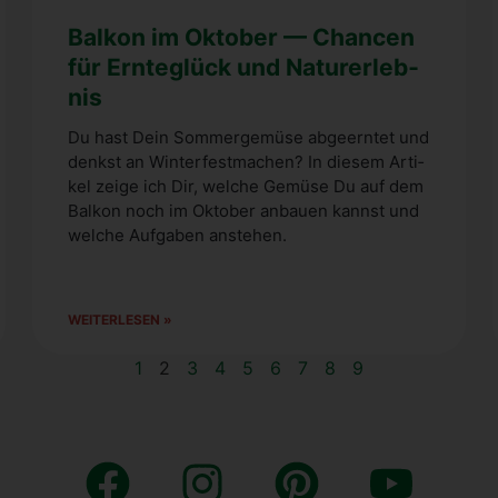
Bal­kon im Okto­ber — Chan­cen
für Ern­te­glück und Natur­er­leb­
nis
Du hast Dein Som­mer­ge­mü­se abge­ern­tet und
denkst an Win­ter­fest­ma­chen? In die­sem Arti­
kel zei­ge ich Dir, wel­che Gemü­se Du auf dem
Bal­kon noch im Okto­ber anbau­en kannst und
wel­che Auf­ga­ben anste­hen.
WEI­TER­LE­SEN »
1
2
3
4
5
6
7
8
9