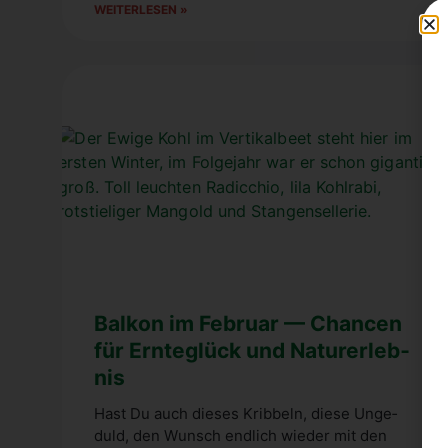
WEI­TER­LE­SEN »
Bal­kon im Febru­ar — Chan­cen
für Ern­te­glück und Natur­er­leb­
nis
Hast Du auch die­ses Krib­beln, die­se Unge­
duld, den Wunsch end­lich wie­der mit den