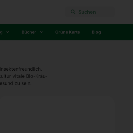
ng
Bücher
Grü­ne Kar­te
Blog
nsek­ten­freund­lich.
l­tur vita­le Bio-Kräu­
gesund zu sein.