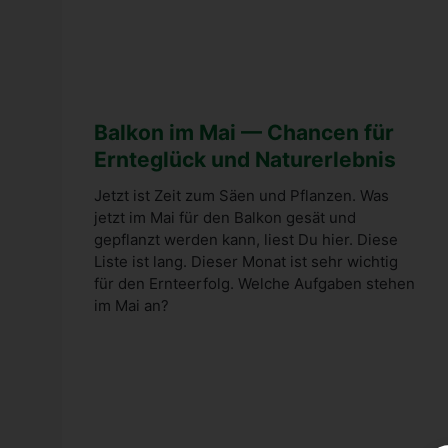
Bal­kon im Mai — Chan­cen für
Ern­te­glück und Natur­er­leb­nis
Jetzt ist Zeit zum Säen und Pflan­zen. Was
jetzt im Mai für den Bal­kon gesät und
gepflanzt wer­den kann, liest Du hier. Die­se
Lis­te ist lang. Die­ser Monat ist sehr wich­tig
für den Ern­te­er­folg. Wel­che Auf­ga­ben ste­hen
im Mai an?