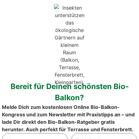
WEI­TER­LE­SEN »
Bereit für Deinen schönsten Bio-
Balkon?
Bal­kon­tipps April — Chan­cen
Melde Dich zum kostenlosen Online Bio-Balkon-
für Ern­te­glück und Natur­er­leb­
Kongress und zum Newsletter mit Praxistipps an – und
nis
lade Dir direkt den Bio-Balkon-Ratgeber gratis
Das Wet­ter mag April-mäßig sein, aber unse­
herunter. Auch perfekt für Terrasse und Fensterbrett.
re Pflan­zen wach­sen deut­lich sicht­bar. Die