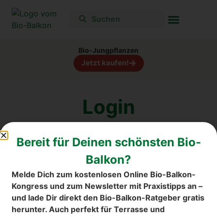
Bio-Jungpflanzen
Jetzt kaufen!
Log­in
Bereit für Deinen schönsten Bio-
Balkon?
Benut­zer­na­me
Melde Dich zum kostenlosen Online Bio-Balkon-
Kongress und zum Newsletter mit Praxistipps an –
Kenn­wort
und lade Dir direkt den Bio-Balkon-Ratgeber gratis
Ein­ge­loggt blei­ben
herunter. Auch perfekt für Terrasse und
Kenn­wort ver­ges­sen?