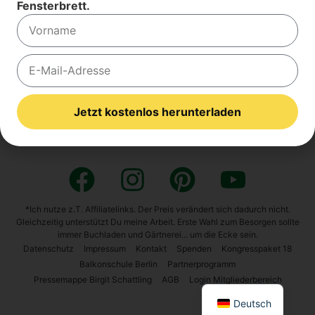
Fensterbrett.
Zu den Kon­gress­pa­ke­ten, Arten­sprech­stun­den,
Online­kur­sen und Grup­pen­gärt­nern:
Wenn Du bereits ein­ge­loggt bist, kli­cke
HIER
!
Jetzt kostenlos herunterladen
Alternative:
*Ich nutze z.T. Affiliatelinks. Der Preis verändert sich dadurch nicht.
Gleichzeitig unterstützt Du meine Arbeit. Erste Wahl zum Besorgen sollte
immer Buchladen und Gärtnerei... um die Ecke sein.
Daten­schutz
Impres­sum
Kon­takt
Spen­den
Kon­gress­pa­ket 18
Bal­kon­schu­le Ber­lin
Part­ner­pro­gramm
English
Pres­se­map­pe Bir­git Schatt­ling
AGB
Log­in Mit­glie­der­be­reich
Deutsch