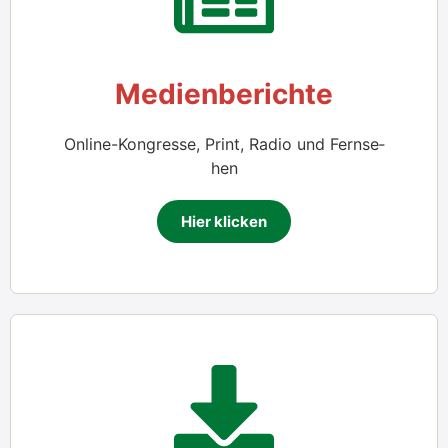
Medi­en­be­rich­te
Online-Kon­gres­se, Print, Radio und Fern­se­
hen
Hier kli­cken