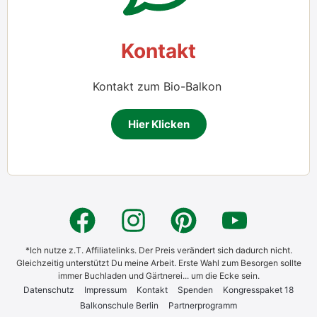
Kon­takt
Kon­takt zum Bio-Bal­kon
Hier Kli­cken
*Ich nutze z.T. Affiliatelinks. Der Preis verändert sich dadurch nicht.
Gleichzeitig unterstützt Du meine Arbeit. Erste Wahl zum Besorgen sollte
immer Buchladen und Gärtnerei... um die Ecke sein.
Daten­schutz
Impres­sum
Kon­takt
Spen­den
Kon­gress­pa­ket 18
Bal­kon­schu­le Ber­lin
Part­ner­pro­gramm