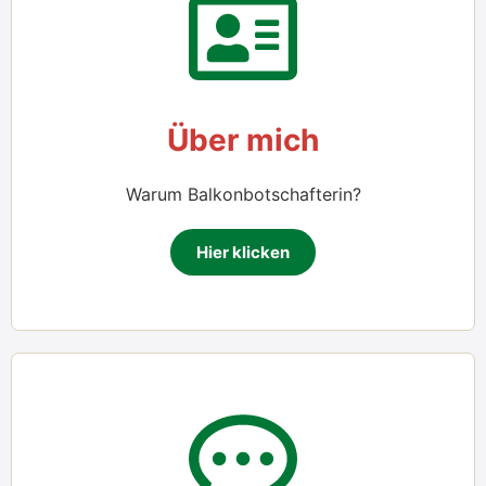
Über mich
War­um Bal­kon­bot­schaf­te­rin?
Hier kli­cken