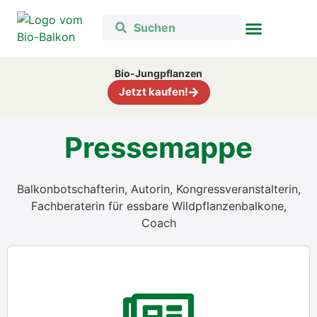
Bio-Jungpflanzen
Jetzt kaufen!
Pres­se­map­pe
Bal­kon­bot­schaf­te­rin, Autorin, Kon­gress­ver­an­stal­te­rin,
Fach­be­ra­te­rin für ess­ba­re Wild­pflan­zen­bal­ko­ne,
Coach