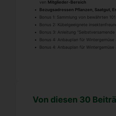
ven
Mit­glie­der-Bereich
Bezugs­adres­sen Pflan­zen, Saat­gut, E
Bonus 1: Samm­lung von bewähr­ten 101 Ge
Bonus 2: Kübel­ge­eig­ne­te insek­ten­freu
Bonus 3: Anlei­tung “Selbst­ver­sa­men­de 
Bonus 4: Anbau­plan für Win­ter­ge­mü­se a
Bonus 4: Anbau­plan für Win­ter­ge­mü­se al
Von die­sen 30 Bei­trä