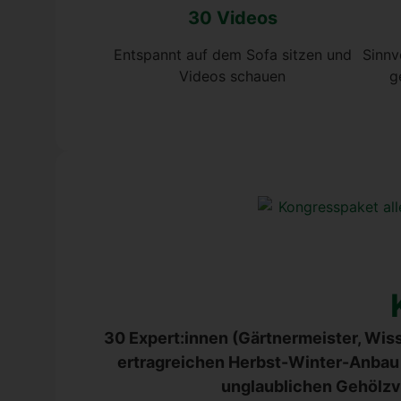
30 Vide­os
Ent­spannt auf dem Sofa sit­zen und
Sinn­
Vide­os schau­en
g
30 Expert:innen (Gärt­ner­meis­ter, Wis­se
ertrag­rei­chen Herbst-Win­ter-Anbau v
unglaub­li­chen Gehölz­v