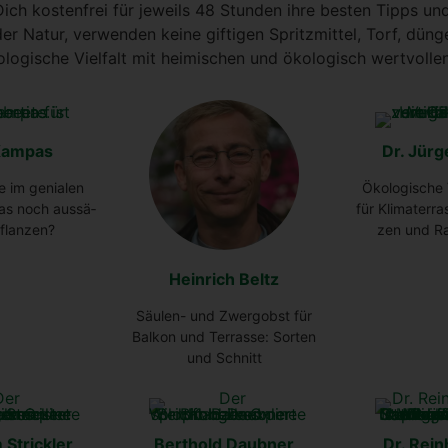
 Dich kos­ten­frei für jeweils 48 Stun­den ihre bes­ten Tipps und
er Natur, ver­wen­den kei­ne gif­ti­gen Spritz­mit­tel, Torf, dün
lo­gi­sche Viel­falt mit hei­mi­schen und öko­lo­gisch wert­vol­le
Kam­pas
Dr. Jür­g
se im genia­len
Öko­lo­gi­sche V
s noch aus­sä­
für Kli­ma­ter­r
flan­zen?
zen und Ra
Hein­rich Beltz
Säu­len- und Zwerg­obst für
Bal­kon und Ter­ras­se: Sor­ten
und Schnitt
 Strick­ler
Bert­hold Daub­ner
Dr. Rein