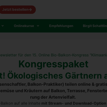
Jetzt bestellen
Online­kur­se
Emp­feh­lun­gen
Bir­git Schatt­li
Kon­gress­pa­ket
t! Öko­lo­gi­sches Gärt­nern
n­schaft­ler, Bal­kon-Prak­ti­ker) tei­len online & gra­t
ü­se und Kräu­tern auf Bal­kon, Ter­ras­se, Fens­ter­
rung der Arten­viel­falt.
al­kon auf alle Inhal­te
mit Stream- und Down­load-Opti­on