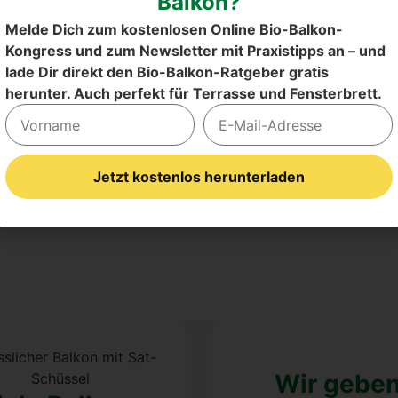
Balkon?
Melde Dich zum kostenlosen Online Bio-Balkon-
 Beck
Alex­an­dra Mül­ler
Sig­r
Kongress und zum Newsletter mit Praxistipps an – und
al­kon und Ter­
Gehöl­ze im Kübel im Klein­gar­
Spin­nen sind
lade Dir direkt den Bio-Balkon-Ratgeber gratis
h­run­gen vom
ten und auf der Ter­ras­se
Arten­viel­falt
herunter. Auch perfekt für Terrasse und Fensterbrett.
ra­cu­li­na
auch im Herb
Jetzt kostenlos herunterladen
Alternative:
Wir gebe