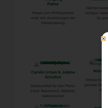
Pal­me
Gärt­ner­meis­te
Neu­es zum Win­ter­ge­mü­se
ner­tipps: Hei­
unter den Aus­wir­kun­gen der
für de
Kli­ma­än­de­rung
Mar­co 
Caro­lin Urban & Julia­ne
Schult­ze
Kli­ma­schutz a
glo­ba­ler Ebe­
Gehölz­viel­falt für den Pflanz­
mit T
kü­bel: Bee­ren­obst, Wild­obst,
Halb­sträu­cher