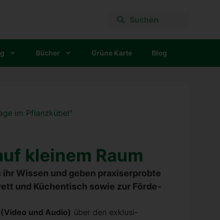
ng
Bücher
Grü­ne Kar­te
Blog
 auf klei­nem Raum
is ihr Wis­sen und geben pra­xis­er­prob­te
brett und Küchen­tisch sowie zur För­de­
 (Video und Audio)
über den exklu­si­