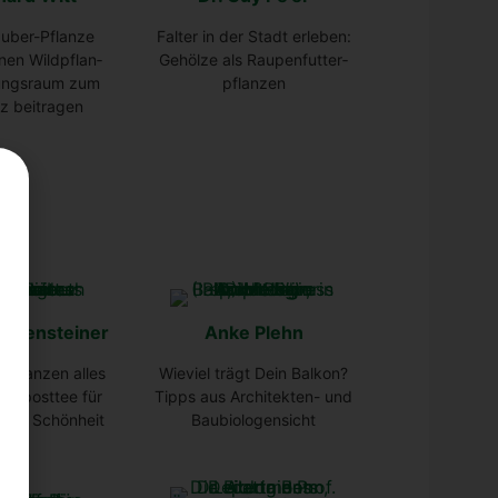
­ber-Pflan­ze
Fal­ter in der Stadt erle­ben:
en Wild­pflan­
Gehöl­ze als Rau­pen­fut­ter­
lungs­raum zum
pflan­zen
z bei­tra­gen
op­pen­stei­ner
Anke Plehn
Pflanzen alles
Wie­viel trägt Dein Bal­kon?
om­post­tee für
Tipps aus Archi­tek­ten- und
t und Schön­heit
Bau­bio­lo­gen­sicht