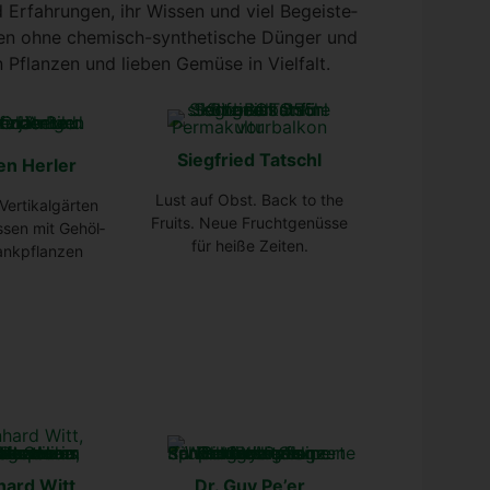
 Erfah­run­gen, ihr Wis­sen und viel Begeis­te­
­gen ohne che­misch-syn­the­ti­sche Dün­ger und
n Pflan­zen und lie­ben Gemü­se in Viel­falt.
Sieg­fried Tat­schl
en Her­ler
Lust auf Obst. Back to the
er­ti­kal­gär­ten
Fruits. Neue Frucht­ge­nüs­se
as­sen mit Gehöl­
für hei­ße Zei­ten.
nk­pflan­zen
­hard Witt
Dr. Guy Pe’er