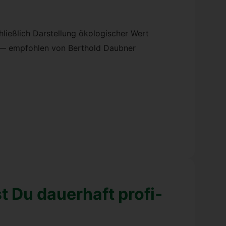
ß­lich Dar­stel­lung öko­lo­gi­scher Wert
ng — emp­foh­len von Bert­hold Daub­ner
 Du dau­er­haft pro­fi­