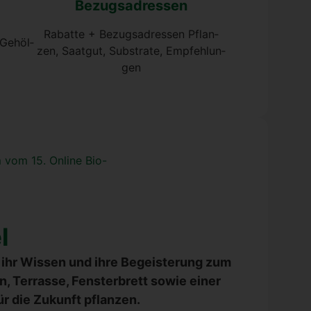
Bezugs­adres­sen
Rabat­te + Bezugs­adres­sen Pflan­
 Gehöl­
zen, Saat­gut, Sub­stra­te, Emp­feh­lun­
gen
l
tis ihr Wis­sen und ihre Begeis­te­rung zum
 Ter­ras­se, Fens­ter­brett sowie einer
ür die Zukunft pflan­zen.