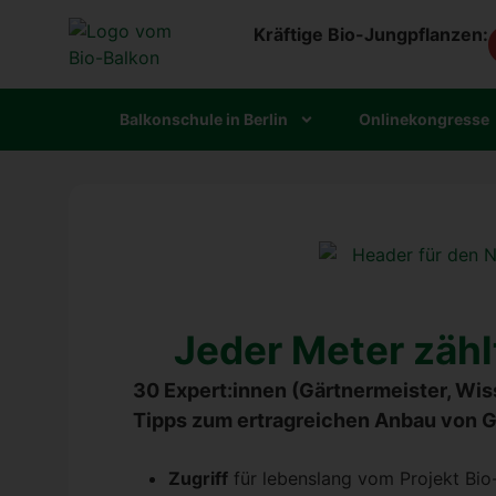
Kräftige Bio-Jungpflanzen:
Bal­kon­schu­le in Ber­lin
Online­kon­gres­se
Jeder Meter zähl
30 Expert:innen (Gärt­ner­meis­ter, Wis­se
Tipps zum ertrag­rei­chen Anbau von Gem
Zugriff
für lebens­lang vom Pro­jekt Bio-B