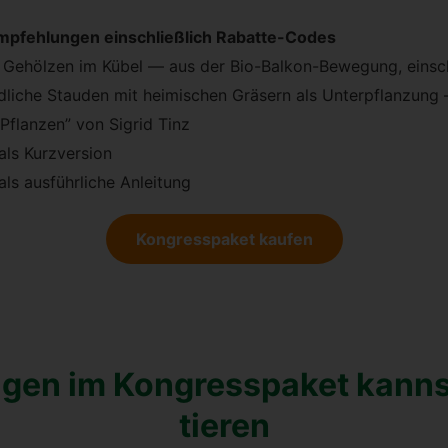
mp­feh­lun­gen ein­schließ­lich Rabat­te-Codes
höl­zen im Kübel — aus der Bio-Bal­kon-Bewe­gung, ein­schlie
nd­li­che Stau­den mit hei­mi­schen Grä­sern als Unter­pflan­zu
Pflan­zen” von Sig­rid Tinz
ls Kurz­ver­si­on
s aus­führ­li­che Anlei­tung
Kon­gress­pa­ket kau­fen
­gen im Kon­gress­pa­ket kannst
tie­ren