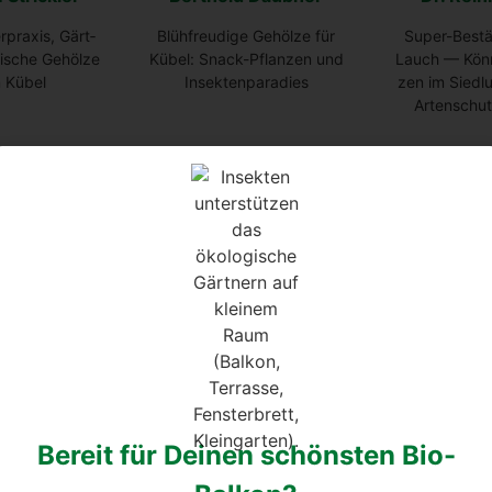
r­pra­xis, Gärt­
Blüh­freu­di­ge Gehöl­ze für
Super-Bestäu
mi­sche Gehöl­ze
Kübel: Snack-Pflan­zen und
Lauch — Kön­n
n Kübel
Insek­ten­pa­ra­dies
zen im Sied­
Arten­schut
Schmidt
Ramo­na Peters
Eli­sa­beth K
uf loka­ler und
Gehöl­ze im Kübel auf der
Was (Zimmer)-
ne — Begrü­nung
Dach­ter­ras­se — Erfah­run­gen
kön­nen! Mit K
rö­gen
von balkongarten_liebe
mehr Vita­li­tä
Bereit für Deinen schönsten Bio-