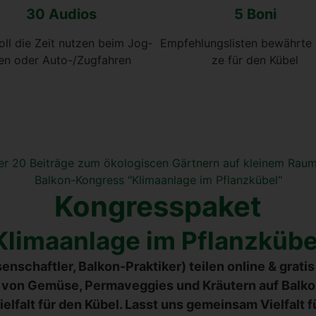
30 Audi­os
5 Boni
voll die Zeit nut­zen beim Jog­
Emp­feh­lungs­lis­ten bewähr­te
en oder Auto-/Zug­fah­ren
ze für den Kübel
Kon­gress­pa­ket
Kli­ma­an­la­ge im Pflanz­kü­be
n­schaft­ler, Bal­kon-Prak­ti­ker) tei­len online & gra­
on Gemü­se, Per­ma­veggies und Kräu­tern auf Bal­kon,
iel­falt für den Kübel. Lasst uns gemein­sam Viel­falt f