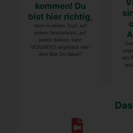
Vi
kom­men! Du
si
bist hier rich­tig,
o
denn in jedem Topf, auf
A
jedem Fens­ter­brett, auf
jedem Bal­kon, kann
Dab
GESUNDES ange­baut wer­
ange
den! Bist Du dabei?
ein 
span
Das