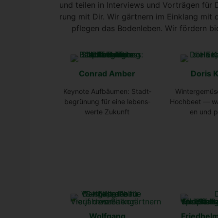
und tei­len in Inter­views und Vor­trä­gen für
rung mit Dir. Wir gärt­nern im Ein­klang mit d
pfle­gen das Boden­le­ben. Wir för­dern bio­
Con­rad Amber
Doris 
Key­note Auf­bäu­men: Stadt­
Win­ter­ge­mü­
be­grü­nung für eine lebens­
Hoch­beet — wa
wer­te Zukunft
en und p
Wolf­gang
Fried­helm