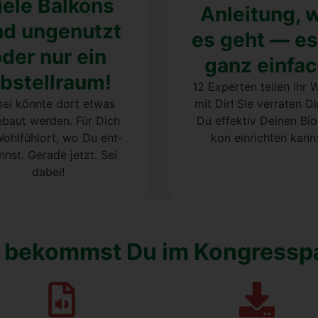
e­le Bal­kons
Anlei­tung, 
nd unge­nutzt
es geht — es
der nur ein
ganz ein­fac
bstell­raum!
12 Exper­ten tei­len ihr 
ei könn­te dort etwas
mit Dir! Sie ver­ra­ten Di
­baut wer­den. Für Dich
Du effek­tiv Dei­nen Bio
Wohl­fühlort, wo Du ent­
kon ein­rich­ten kann
nst. Gera­de jetzt. Sei
dabei!
 bekommst Du im Kon­gress­pa