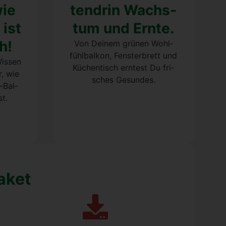
wie
ten­drin Wachs­
 ist
tum und Ern­te.
h!
Von Dei­nem grü­nen Wohl­
fühl­bal­kon, Fens­ter­brett und
Wis­sen
Küchen­tisch ern­test Du fri­
r, wie
sches Gesun­des.
-Bal­
st.
­ket