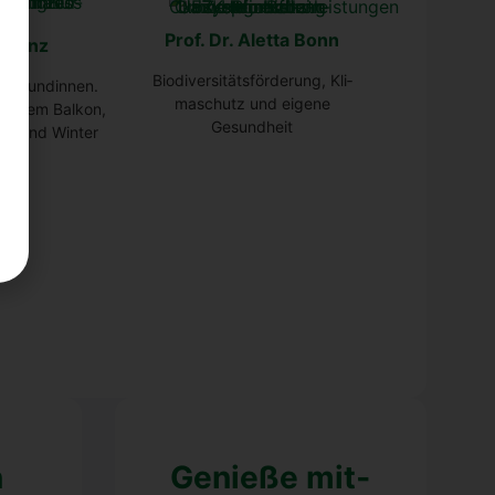
Prof. Dr. Alet­ta Bonn
id Tinz
Bio­di­ver­si­täts­för­de­rung, Kli­
 Freun­din­nen.
ma­schutz und eige­ne
 auf dem Bal­kon,
Gesund­heit
st und Win­ter
n
Genie­ße mit­