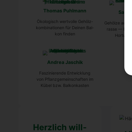
Tho­mas Puhl­mann
Sarah
Öko­lo­gisch wert­vol­le Gehölz­
Gehöl­ze auf B
kom­bi­na­tio­nen für Dei­nen Bal­
ras­se — Erfa
kon fin­den
Hor­tus Mi
Andrea Jaschik
Fas­zi­nie­ren­de Ent­wick­lung
von Pflanz­ge­mein­schaf­ten im
Kübel bzw. Bal­kon­kas­ten
Herz­lich will­