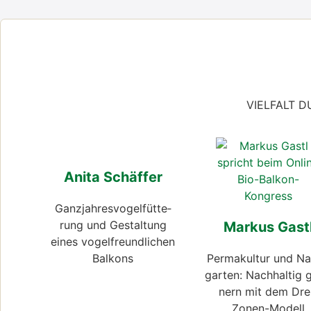
VIELFALT D
Ani­ta Schäf­fer
Ganz­jah­res­vo­gel­füt­te­
rung und Gestal­tung
Mar­kus Gast
eines vogel­freund­li­chen
Bal­kons
Per­ma­kul­tur und Na
gar­ten: Nach­hal­tig 
nern mit dem Dre
Zonen-Modell