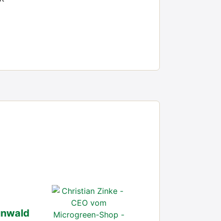
n­wald