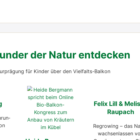
n­der der Natur ent­de­cken
r­prä­gung für Kin­der über den Viel­falts-Bal­kon
g
Felix Lill & Melis
Rau­pach
­run­
kon
Regro­wing – das N
wach­sen­las­sen v