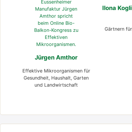
Ilo­na Kog­
Gärt­nern für
Jür­gen Amt­hor
Effek­ti­ve Mikro­or­ga­nis­men für
Gesund­heit, Haus­halt, Gar­ten
und Land­wirt­schaft