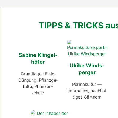
TIPPS & TRICKS aus 
Sabi­ne Klin­gel­
hö­fer
Ulri­ke Winds­
per­ger
Grund­la­gen Erde,
Dün­gung, Pflanz­ge­
Per­ma­kul­tur —
fä­ße, Pflan­zen­
natur­na­hes, nach­hal­
schutz
ti­ges Gärt­nern