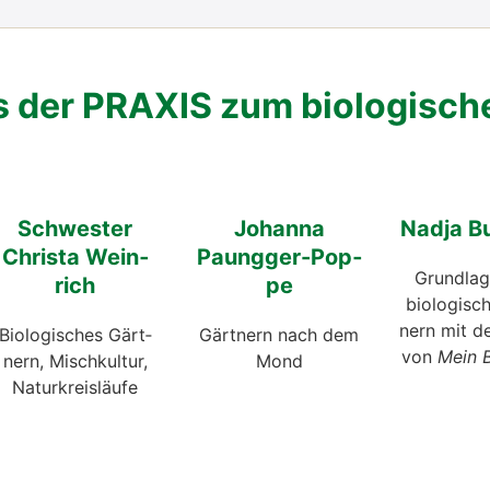
der PRAXIS zum bio­lo­gi­sch
Schwes­ter
Johan­na
Nad­ja Bu
Chris­ta Wein­
Paung­ger-Pop­
Grund­la
rich
pe
bio­lo­gi­s
nern mit d
Bio­lo­gi­sches Gärt­
Gärt­nern nach dem
von
Mein B
nern, Misch­kul­tur,
Mond
Natur­kreis­läu­fe