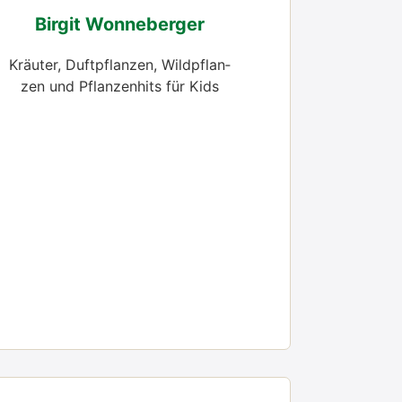
Bir­git Won­ne­ber­ger
Kräu­ter, Duft­pflan­zen, Wild­pflan­
zen und Pflan­zen­hits für Kids