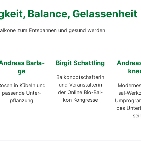
g­keit, Balan­ce, Gelas­sen­heit
al­ko­ne zum Ent­span­nen und gesund wer­den
Andre­as Bar­la­
Bir­git Schatt­ling
Andre­a
ge
kne
Bal­kon­bot­schaf­te­rin
und Ver­an­stal­te­rin
Rosen in Kübeln und
Moder­nes
der Online Bio-Bal­
pas­sen­de Unter­
sal-Werk­
kon Kon­gres­se
pflan­zung
Umpro­gram
des Unter­
sei