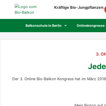
Kräftige Bio-Jungpflanzen:
Bal­kon­schu­le in Ber­lin
Online­kon­gres­se
3. O
Jede 
Der 3. Online Bio-Bal­kon Kon­gress hat im März 2019 mi
Mein Bio­top auf d