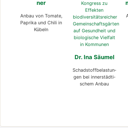
ner
Anbau von Toma­te,
Papri­ka und Chi­li in
Kübeln
Dr. Ina Säu­mel
Schad­stoff­be­las­tun­
gen bei inner­städ­ti­
schem Anbau