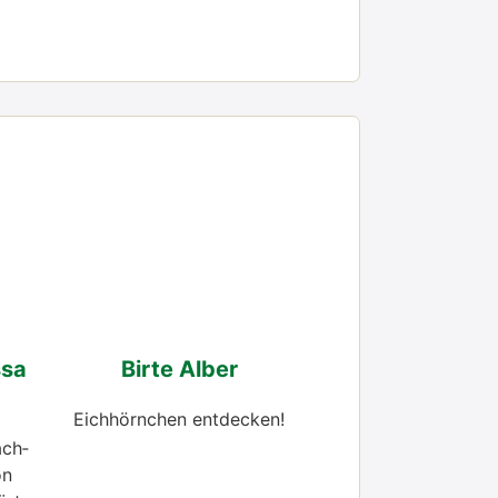
­sa
Bir­te Alber
Eich­hörn­chen ent­de­cken!
ach­
on