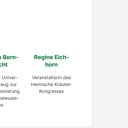
s Bern­
Regi­ne Eich­
cht
horn
 Uni­ver­
Ver­an­stal­te­rin des
zeug zur
Hei­mi­sche Kräu­ter-
­mie­rung
Kon­gres­ses
be­wusst­
ns