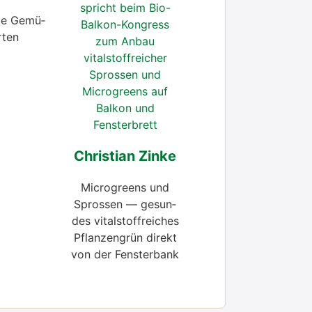
­le Gemü­
r­ten
Chris­ti­an Zin­ke
Micro­greens und
Spros­sen — gesun­
des vital­stoff­rei­ches
Pflan­zen­grün direkt
von der Fens­ter­bank