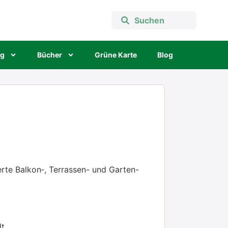
ng
Bücher
Grü­ne Kar­te
Blog
r­te Balkon‑, Ter­ras­sen- und Gar­ten-
dt