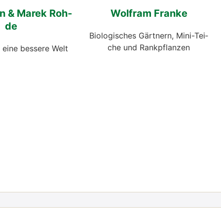
lin & Marek Roh­
Wolf­ram Fran­ke
de
Bio­lo­gi­sches Gärt­nern, Mini-Tei­
che und Rank­pflan­zen
 eine bes­se­re Welt