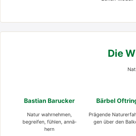
Die Wu
Natu
Bas­ti­an Baru­cker
Bär­bel Oftrin
Natur wahr­neh­men,
Prä­gen­de Natur­er­fah
begrei­fen, füh­len, annä­
gen über den Bal­
hern