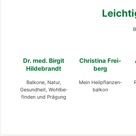
Leich­ti
B
Dr. med. Bir­git
Chris­ti­na Frei­
Hil­de­brandt
berg
Bal­ko­ne, Natur,
Mein Heil­pflan­zen­
Gesund­heit, Wohl­be­
bal­kon
fin­den und Prä­gung