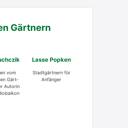
en Gärt­nern
ch­c­zik
Las­se Pop­ken
­gen vom
Stadt­gärt­nern für
chen Gärt­
Anfän­ger
er Autorin
io­bal­kon