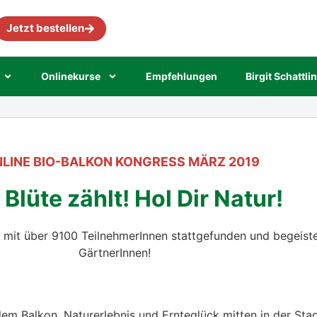
Jetzt bestellen
Online­kur­se
Emp­feh­lun­gen
Bir­git Schatt­li
NLINE BIO-BALKON KONGRESS MÄRZ 2019​
Blüte zählt! Hol Dir Natur!
t über 9100 Teil­neh­me­rIn­nen statt­ge­fun­den und begeis­te
Gärt­ne­rIn­nen!
em Bal­kon. Natur­er­leb­nis und Ern­te­glück mit­ten in der Sta