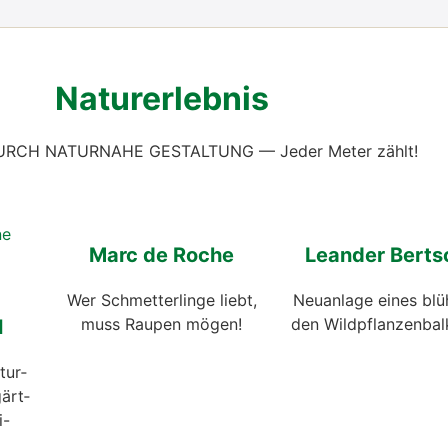
Natur­er­leb­nis
URCH NATURNAHE GESTALTUNG — Jeder Meter zählt!
Marc de Roche
Lean­der Berts
Wer Schmet­ter­lin­ge liebt,
Neu­an­la­ge eines blü
muss Rau­pen mögen!
den Wild­pflan­zen­bal
l
tur­
gärt­
i-