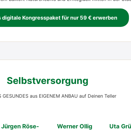
 digi­ta­le Kon­gress­pa­ket für nur 59 € erwer­ben
Selbst­ver­sor­gung
 GESUNDES aus EIGENEM ANBAU auf Dei­nen Tel­ler
Jür­gen Röse­
Wer­ner Ollig
Uta Grü