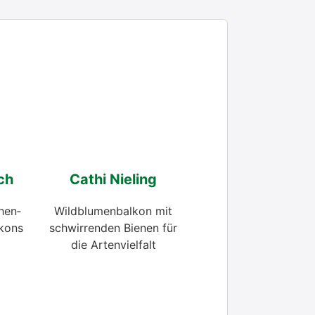
ch
Cathi Nie­ling
­hen­
Wild­blu­men­bal­kon mit
­kons
schwir­ren­den Bie­nen für
die Arten­viel­falt