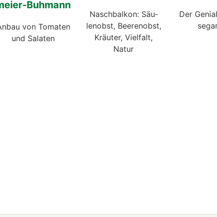
mei­er-Buh­mann
Nasch­bal­kon: Säu­
Der Genia
len­obst, Bee­ren­obst,
se­ga
Anbau von Toma­ten
Kräu­ter, Viel­falt,
und Sala­ten
Natur