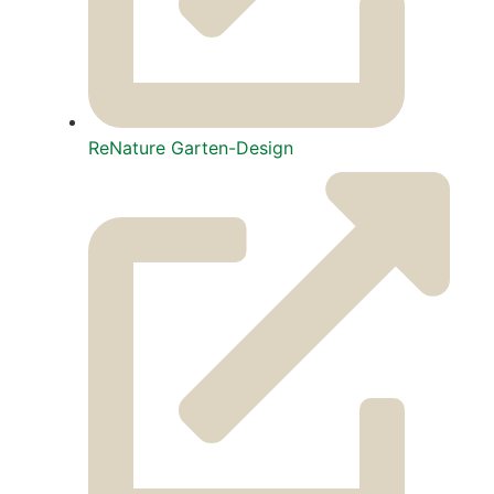
ReNa­tu­re Gar­ten-Design