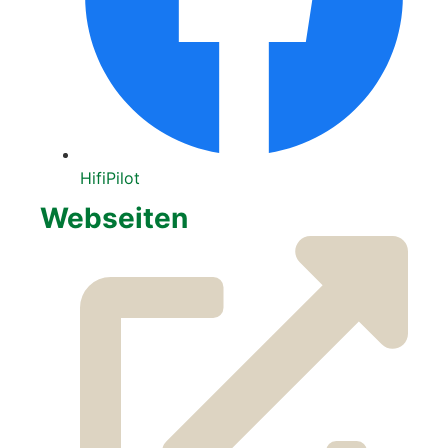
Hifi­Pi­lot
Web­sei­ten