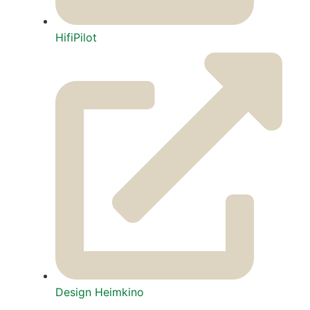
Hifi­Pi­lot
Design Heim­ki­no