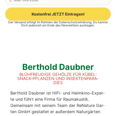
Kostenfrei JETZT Eintragen!
Der Versand erfolgt im Rahmen der
Datenschutzerklärung
. Du kannst
Alternative:
Dich jederzeit am Ende des Newsletters austragen.
Bert­hold Daub­ner
BLÜH­FREU­DI­GE GEHÖL­ZE FÜR KÜBEL:
SNACK-PFLAN­ZEN UND INSEK­TEN­PA­RA­
DIES
Bert­hold Daub­ner ist HiFi- und Heim­ki­no-Exper­
te und führt eine Fir­ma für Raum­akus­tik.
Gemein­sam mit sei­nem Team der ReNa­tu­re Gar­
ten GmbH gestal­tet er außer­dem Natur­gär­ten