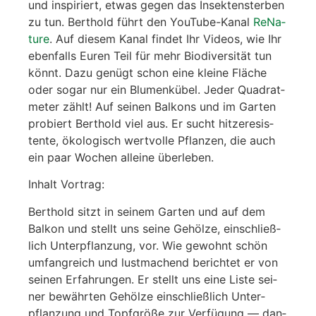
und inspi­riert, etwas gegen das Insek­ten­ster­ben
zu tun. Bert­hold führt den You­Tube-Kanal
ReNa­
tu­re
. Auf die­sem Kanal fin­det Ihr Vide­os, wie Ihr
eben­falls Euren Teil für mehr Bio­di­ver­si­tät tun
könnt. Dazu genügt schon eine klei­ne Flä­che
oder sogar nur ein Blu­men­kü­bel. Jeder Qua­drat­
me­ter zählt! Auf sei­nen Bal­kons und im Gar­ten
pro­biert Bert­hold viel aus. Er sucht hit­ze­re­sis­
ten­te, öko­lo­gisch wert­vol­le Pflan­zen, die auch
ein paar Wochen allei­ne über­le­ben.
Inhalt Vor­trag:
Bert­hold sitzt in sei­nem Gar­ten und auf dem
Bal­kon und stellt uns sei­ne Gehöl­ze, ein­schließ­
lich Unter­pflan­zung, vor. Wie gewohnt schön
umfang­reich und lust­ma­chend berich­tet er von
sei­nen Erfah­run­gen. Er stellt uns eine Lis­te sei­
ner bewähr­ten Gehöl­ze ein­schließ­lich Unter­
pflan­zung und Topf­grö­ße zur Ver­fü­gung — dan­