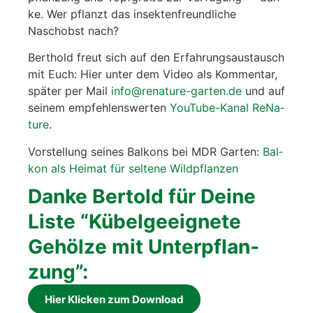
ke. Wer pflanzt das insek­ten­freund­li­che
Naschobst nach?
Bert­hold freut sich auf den Erfah­rungs­aus­tausch
mit Euch: Hier unter dem Video als Kom­men­tar,
spä­ter per Mail
info@renature-garten.de
und auf
sei­nem emp­feh­lens­wer­ten
You­Tube-Kanal ReNa­
tu­re
.
Vor­stel­lung sei­nes Bal­kons bei MDR Gar­ten:
Bal­
kon als Hei­mat für sel­te­ne Wild­pflan­zen
Dan­ke Ber­told für Dei­ne
Lis­te “Kübel­ge­eig­ne­te
Gehöl­ze mit Unter­pflan­
zung”:
Hier Kli­cken zum Down­load