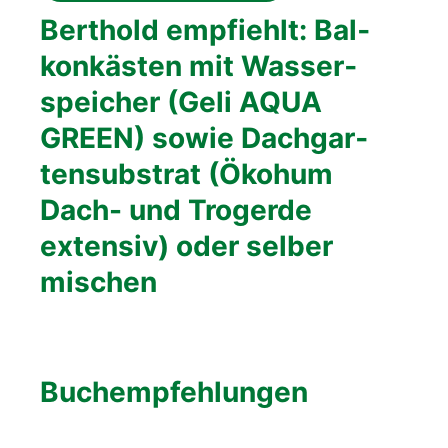
Bert­hold emp­fiehlt: Bal­
kon­käs­ten mit Was­ser­
spei­cher (Geli AQUA
GREEN) sowie Dach­gar­
ten­sub­strat (Öko­h­um
Dach- und Tro­ger­de
exten­siv) oder sel­ber
mischen
Buch­emp­feh­lun­gen