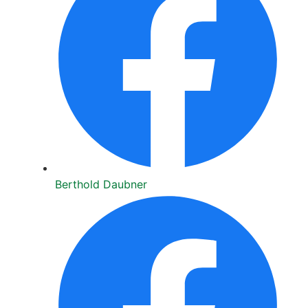
Bert­hold Daub­ner