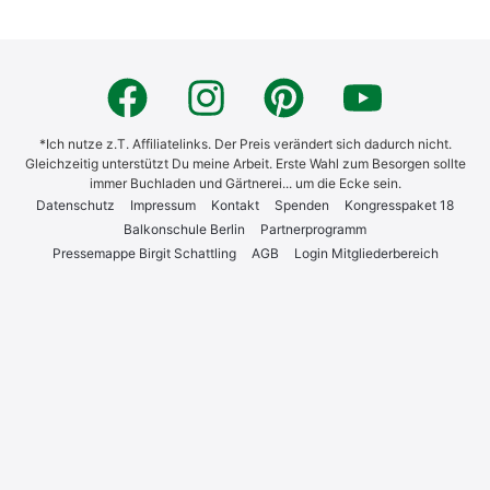
*Ich nutze z.T. Affiliatelinks. Der Preis verändert sich dadurch nicht.
Gleichzeitig unterstützt Du meine Arbeit. Erste Wahl zum Besorgen sollte
immer Buchladen und Gärtnerei... um die Ecke sein.
Daten­schutz
Impres­sum
Kon­takt
Spen­den
Kon­gress­pa­ket 18
Bal­kon­schu­le Ber­lin
Part­ner­pro­gramm
Pres­se­map­pe Bir­git Schatt­ling
AGB
Log­in Mit­glie­der­be­reich