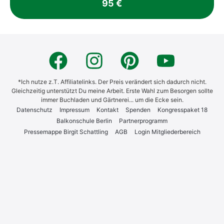
95 €
*Ich nutze z.T. Affiliatelinks. Der Preis verändert sich dadurch nicht.
Gleichzeitig unterstützt Du meine Arbeit. Erste Wahl zum Besorgen sollte
immer Buchladen und Gärtnerei... um die Ecke sein.
Daten­schutz
Impres­sum
Kon­takt
Spen­den
Kon­gress­pa­ket 18
Bal­kon­schu­le Ber­lin
Part­ner­pro­gramm
Pres­se­map­pe Bir­git Schatt­ling
AGB
Log­in Mit­glie­der­be­reich