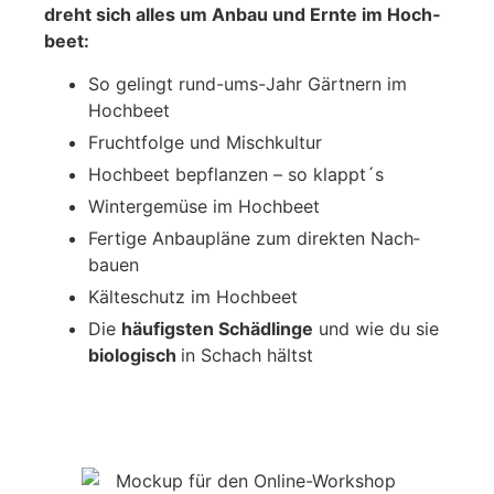
dreht sich alles um Anbau und Ern­te im Hoch­
beet:
So gelingt rund-ums-Jahr Gärt­nern im
Hoch­beet
Frucht­fol­ge und Misch­kul­tur
Hoch­beet bepflan­zen – so klappt´s
Win­ter­ge­mü­se im Hoch­beet
Fer­ti­ge Anbau­plä­ne zum direk­ten Nach­
bau­en
Käl­te­schutz im Hoch­beet
Die
häu­figs­ten Schäd­lin­ge
und wie du sie
bio­lo­gisch
in Schach hältst