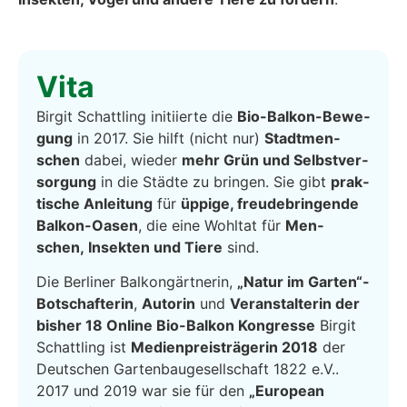
Vita
Bir­git Schatt­ling initi­ier­te die
Bio-Bal­kon-Bewe­
gung
in 2017. Sie hilft (nicht nur)
Stadt­men­
schen
dabei, wie­der
mehr Grün und Selbst­ver­
sor­gung
in die Städ­te zu brin­gen. Sie gibt
prak­
ti­sche Anlei­tung
für
üppi­ge, freu­de­brin­gen­de
Bal­kon-Oasen
, die eine Wohl­tat für
Men­
schen, Insek­ten und Tie­re
sind.
Die Ber­li­ner Balkongärtnerin,
„Natur im Garten“-
Botschafterin
,
Autorin
und
Ver­an­stal­te­rin der
bis­her 18 Online Bio-Bal­kon Kon­gres­se
Bir­git
Schatt­ling ist
Medienpreisträgerin 2018
der
Deut­schen Gar­ten­bau­ge­sell­schaft 1822 e.V..
2017 und 2019 war sie für den
„Euro­pean