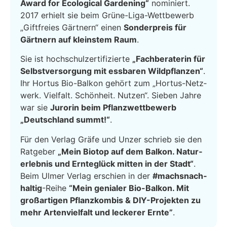
Award for Eco­lo­gi­cal Gar­dening“
nomi­niert.
2017 erhielt sie beim Grüne-Liga-Wettbewerb
„Gift­frei­es Gärtnern“ einen
Son­der­preis für
Gärtnern auf kleins­tem Raum
.
Sie ist hoch­schul­zer­ti­fi­zier­te
„Fach­be­ra­te­rin für
Selbst­ver­sor­gung mit ess­ba­ren Wild­pflan­zen“
.
Ihr Hor­tus Bio-Bal­kon gehört zum „Hor­tus-Netz­
werk. Viel­falt. Schön­heit. Nut­zen“. Sie­ben Jah­re
war sie
Juro­rin beim Pflanz­wett­be­werb
„Deutsch­land summt!“
.
Für den Ver­lag Grä­fe und Unzer schrieb sie den
Rat­ge­ber
„Mein Bio­top auf dem Bal­kon. Natur­
er­leb­nis und Ern­te­glück mit­ten in der Stadt“
.
Beim Ulmer Ver­lag erschien in der
#machs­nach­
hal­tig
-Rei­he
“Mein genia­ler Bio-Bal­kon. Mit
groß­ar­ti­gen Pflanz­kom­bis & DIY-Pro­jek­ten zu
mehr Arten­viel­falt und lecke­rer Ern­te”
.