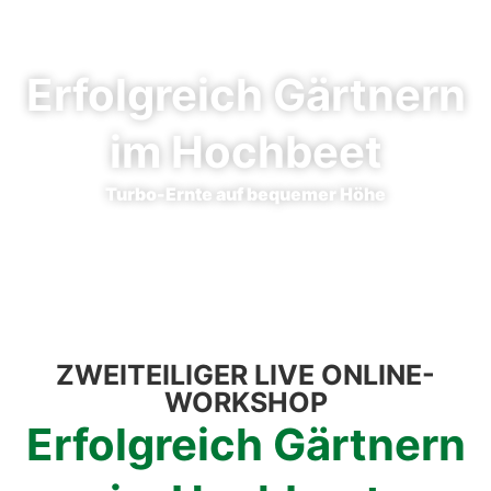
Erfolg­reich Gärt­nern
im Hoch­beet
Tur­bo-Ern­te auf beque­mer Höhe
ZWEI­TEI­LI­GER LIVE ONLINE-
WORK­SHOP
Erfolg­reich Gärt­nern