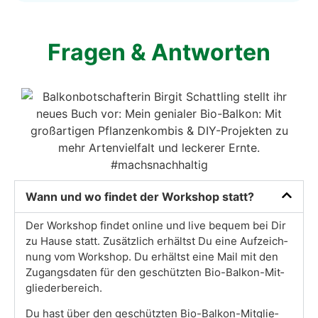
Fra­gen & Ant­wor­ten
Wann und wo fin­det der Work­shop statt?
Der Work­shop fin­det online und live bequem bei Dir
zu Hau­se statt. Zusätz­lich erhältst Du eine Auf­zeich­
nung vom Work­shop. Du erhältst eine Mail mit den
Zugangs­da­ten für den geschütz­ten Bio-Bal­kon-Mit­
glie­der­be­reich.
Du hast über den geschütz­ten Bio-Bal­kon-Mit­glie­