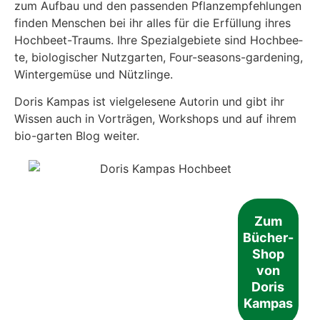
zum Auf­bau und den pas­sen­den Pflanz­emp­feh­lun­gen
fin­den Men­schen bei ihr alles für die Erfül­lung ihres
Hoch­beet-Traums. Ihre Spe­zi­al­ge­bie­te sind Hoch­bee­
te, bio­lo­gi­scher Nutz­gar­ten, Four-sea­sons-gar­dening,
Win­ter­ge­mü­se und Nütz­lin­ge.
Doris Kam­pas ist viel­ge­le­se­ne Autorin und gibt ihr
Wis­sen auch in Vor­trä­gen, Work­shops und auf ihrem
bio-gar­ten Blog wei­ter.
Zum
Bücher-
Shop
von
Doris
Kam­pas