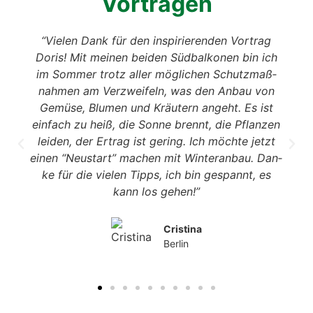
Vor­trä­gen
“Vie­len Dank für den inspi­rie­ren­den Vor­trag
Doris! Mit mei­nen bei­den Süd­bal­ko­nen bin ich
im Som­mer trotz aller mög­li­chen Schutz­maß­
nah­men am Ver­zwei­feln, was den Anbau von
Gemü­se, Blu­men und Kräu­tern angeht. Es ist
ein­fach zu heiß, die Son­ne brennt, die Pflan­zen
lei­den, der Ertrag ist gering. Ich möch­te jetzt
einen “Neu­start” machen mit Win­ter­an­bau. Dan­
ke für die vie­len Tipps, ich bin gespannt, es
kann los gehen!”
Cris­ti­na
Ber­lin