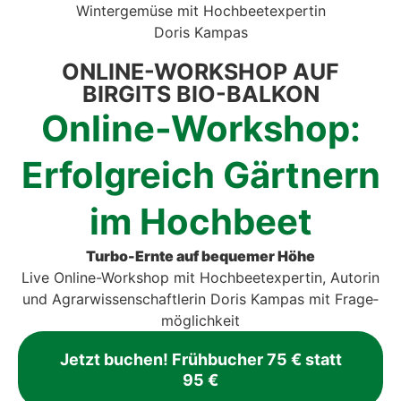
ONLINE-WORK­SHOP AUF
BIRGITS BIO-BAL­KON
Online-Work­shop:
Erfolg­reich Gärt­nern
im Hoch­beet
Tur­bo-Ern­te auf beque­mer Höhe
Live Online-Work­shop mit Hoch­beet­ex­per­tin, Autorin
und Agrar­wis­sen­schaft­le­rin Doris Kam­pas
mit Fra­ge­
mög­lich­keit
Jetzt buchen! Früh­bu­cher 75 € statt
95 €