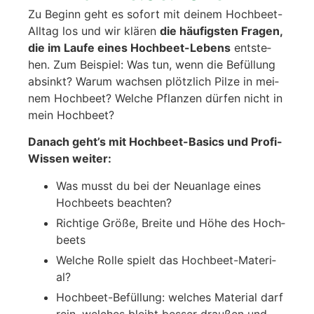
Zu Beginn geht es sofort mit dei­nem Hoch­beet-
All­tag los und wir klä­ren
die häu­figs­ten Fra­gen,
die im Lau­fe eines Hoch­beet-Lebens
ent­ste­
hen. Zum Bei­spiel: Was tun, wenn die Befül­lung
absinkt? War­um wach­sen plötz­lich Pil­ze in mei­
nem Hoch­beet? Wel­che Pflan­zen dür­fen nicht in
mein Hoch­beet?
Danach geht’s mit Hoch­beet-Basics und Pro­fi-
Wis­sen wei­ter:
Was musst du bei der Neu­an­la­ge eines
Hoch­beets beach­ten?
Rich­ti­ge Grö­ße, Brei­te und Höhe des Hoch­
beets
Wel­che Rol­le spielt das Hoch­beet-Mate­ri­
al?
Hoch­beet-Befül­lung: wel­ches Mate­ri­al darf
rein, wel­ches bleibt bes­ser drau­ßen und