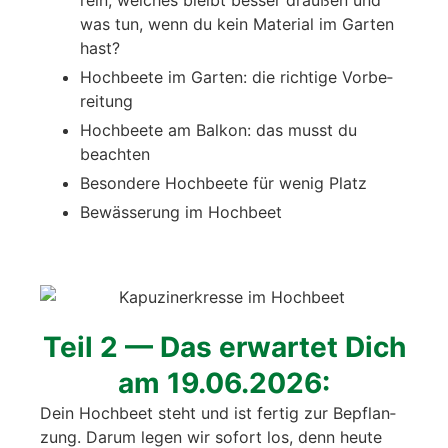
was tun, wenn du kein Mate­ri­al im Gar­ten
hast?
Hoch­bee­te im Gar­ten: die rich­ti­ge Vor­be­
rei­tung
Hoch­bee­te am Bal­kon: das musst du
beach­ten
Beson­de­re Hoch­bee­te für wenig Platz
Bewäs­se­rung im Hoch­beet
Teil 2 — Das erwar­tet Dich
am 19.06.2026:
Dein Hoch­beet steht und ist fer­tig zur Bepflan­
zung. Dar­um legen wir sofort los, denn heu­te