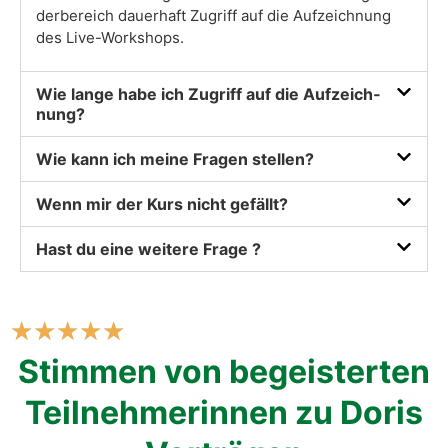
der­be­reich dau­er­haft Zugriff auf die Auf­zeich­nung
des Live-Work­shops.
Wie lan­ge habe ich Zugriff auf die Auf­zeich­
nung?
Wie kann ich mei­ne Fra­gen stel­len?
Wenn mir der Kurs nicht gefällt?
Hast du eine wei­te­re Fra­ge ?
★
★
★
★
★
Stim­men von begeis­ter­ten
Teil­neh­me­rin­nen zu Doris