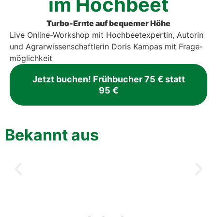
im Hoch­beet
Tur­bo-Ern­te auf beque­mer Höhe
Live Online-Work­shop mit Hoch­beet­ex­per­tin, Autorin
und Agrar­wis­sen­schaft­le­rin Doris Kam­pas
mit Fra­ge­
mög­lich­keit
Jetzt buchen! Früh­bu­cher 75 € statt
95 €
Bekannt aus