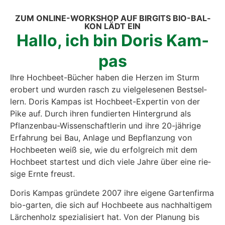
ZUM ONLINE-WORK­SHOP AUF BIRGITS BIO-BAL­
KON LÄDT EIN
Hal­lo, ich bin Doris Kam­
pas
Ihre Hoch­beet-Bücher haben die Her­zen im Sturm
erobert und wur­den rasch zu viel­ge­le­se­nen Best­sel­
lern. Doris Kam­pas ist Hoch­beet-Exper­tin von der
Pike auf. Durch ihren fun­dier­ten Hin­ter­grund als
Pflan­zen­bau-Wis­sen­schaft­le­rin und ihre 20-jäh­ri­ge
Erfah­rung bei Bau, Anla­ge und Bepflan­zung von
Hoch­bee­ten weiß sie, wie du erfolg­reich mit dem
Hoch­beet star­test und dich vie­le Jah­re über eine rie­
si­ge Ern­te freust.
Doris Kam­pas grün­de­te 2007 ihre eige­ne Gar­ten­fir­ma
bio-gar­ten, die sich auf Hoch­bee­te aus nach­hal­ti­gem
Lär­chen­holz spe­zia­li­siert hat. Von der Pla­nung bis