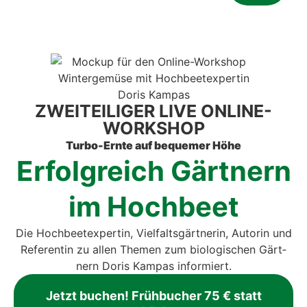
ZWEI­TEI­LI­GER LIVE ONLINE-
WORK­SHOP
Tur­bo-Ern­te auf beque­mer Höhe
Erfolg­reich Gärt­nern
im Hoch­beet
Die Hoch­beet­ex­per­tin, Viel­falts­gärt­ne­rin, Autorin und
Refe­ren­tin zu allen The­men zum bio­lo­gi­schen Gärt­
nern Doris Kam­pas infor­miert.
Jetzt buchen! Früh­bu­cher 75 € statt