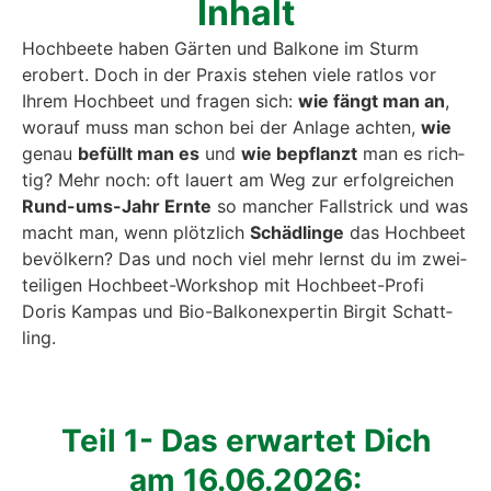
Inhalt
Hoch­bee­te haben Gär­ten und Bal­ko­ne im Sturm
erobert. Doch in der Pra­xis ste­hen vie­le rat­los vor
Ihrem Hoch­beet und fra­gen sich:
wie fängt man an
,
wor­auf muss man schon bei der Anla­ge ach­ten,
wie
genau
befüllt man es
und
wie bepflanzt
man es rich­
tig? Mehr noch: oft lau­ert am Weg zur erfolg­rei­chen
Rund-ums-Jahr Ern­te
so man­cher Fall­strick und was
macht man, wenn plötz­lich
Schäd­lin­ge
das Hoch­beet
bevöl­kern? Das und noch viel mehr lernst du im zwei­
tei­li­gen Hoch­beet-Work­shop mit Hoch­beet-Pro­fi
Doris Kam­pas und Bio-Bal­kon­ex­per­tin Bir­git Schatt­
ling.
Teil 1- Das erwar­tet Dich
am 16.06.2026: