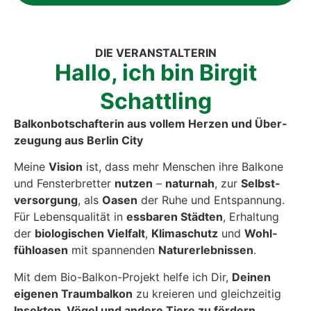
DIE VER­AN­STAL­TE­RIN
Hal­lo, ich bin Bir­git
Schatt­ling
Bal­kon­bot­schaf­te­rin aus vol­lem Her­zen und Über­
zeu­gung aus Ber­lin City
Mei­ne
Visi­on
ist, dass mehr Men­schen ihre Bal­ko­ne
und Fens­ter­bret­ter
nut­zen
–
natur­nah
, zur
Selbst­
ver­sor­gung
, als
Oasen
der Ruhe und Ent­span­nung.
Für Lebens­qua­li­tät in
ess­ba­ren Städ­ten
, Erhal­tung
der
bio­lo­gi­schen Viel­falt
,
Kli­ma­schutz
und
Wohl­
fühl­oa­sen
mit span­nen­den
Natur­er­leb­nis­sen
.
Mit dem Bio-Bal­kon-Pro­jekt hel­fe ich Dir,
Dei­nen
eige­nen Traum­bal­kon
zu kre­ieren und gleich­zei­tig
Insek­ten, Vögel und ande­re Tie­re zu för­dern
.