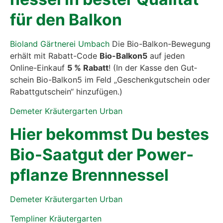
für den Bal­kon
Bio­land Gärt­ne­rei Umbach
Die Bio-Bal­kon-Bewe­gung
erhält mit Rabatt-Code
Bio-Bal­kon5
auf jeden
Online-Ein­kauf
5 % Rabatt
! (In der Kas­se den Gut­
schein Bio-Bal­kon5 im Feld „Geschenk­gut­schein oder
Rabatt­gut­schein“ hin­zu­fü­gen.)
Deme­ter Kräu­ter­gar­ten Urban
Hier bekommst Du bes­tes
Bio-Saat­gut der Power­
pflan­ze Brenn­nes­sel
Deme­ter Kräu­ter­gar­ten Urban
Temp­li­ner Kräu­ter­gar­ten