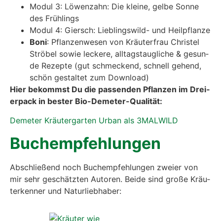
Modul 3: Löwen­zahn: Die klei­ne, gel­be Son­ne
des Früh­lings
Modul 4: Giersch: Lieb­lings­wild- und Heil­pflan­ze
Boni
: Pflan­zen­we­sen von Kräu­ter­frau Chris­tel
Strö­bel sowie lecke­re, all­tags­taug­li­che & gesun­
de Rezep­te (gut schme­ckend, schnell gehend,
schön gestal­tet zum Down­load)
Hier bekommst Du die pas­sen­den Pflan­zen im Drei­
er­pack in bes­ter Bio-Deme­ter-Qua­li­tät:
Deme­ter Kräu­ter­gar­ten Urban als 3MALWILD
Buch­emp­feh­lun­gen
Abschlie­ßend noch Buch­emp­feh­lun­gen zwei­er von
mir sehr geschätz­ten Autoren. Bei­de sind gro­ße Kräu­
ter­ken­ner und Natur­lieb­ha­ber: