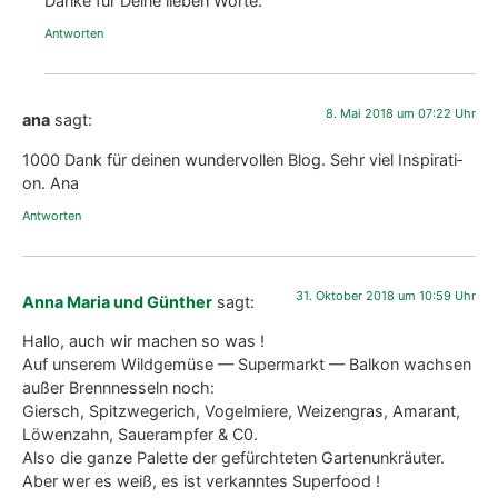
Dan­ke für Dei­ne lie­ben Wor­te.
Antworten
8. Mai 2018 um 07:22 Uhr
ana
sagt:
1000 Dank für dei­nen wun­der­vol­len Blog. Sehr viel Inspi­ra­ti­
on. Ana
Antworten
31. Oktober 2018 um 10:59 Uhr
Anna Maria und Günther
sagt:
Hal­lo, auch wir machen so was !
Auf unse­rem Wild­ge­mü­se — Super­markt — Bal­kon wach­sen
außer Brenn­nes­seln noch:
Giersch, Spitz­we­ge­rich, Vogel­mie­re, Wei­zen­gras, Ama­rant,
Löwen­zahn, Sau­er­amp­fer & C0.
Also die gan­ze Palet­te der gefürch­te­ten Gar­ten­un­kräu­ter.
Aber wer es weiß, es ist ver­kann­tes Super­food !