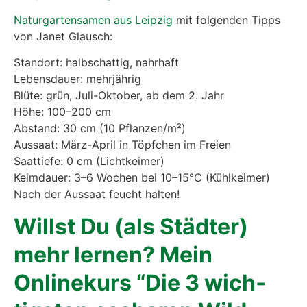
Natur­gar­ten­sa­men aus Leip­zig
mit fol­gen­den Tipps
von Janet Glausch:
Stand­ort: halb­schat­tig, nahr­haft
Lebens­dau­er: mehr­jäh­rig
Blü­te: grün, Juli-Okto­ber, ab dem 2. Jahr
Höhe: 100–200 cm
Abstand: 30 cm (10 Pflanzen/m²)
Aus­saat: März-April in Töpf­chen im Frei­en
Saat­tie­fe: 0 cm (Licht­kei­mer)
Keim­dau­er: 3–6 Wochen bei 10–15°C (Kühl­kei­mer)
Nach der Aus­saat feucht hal­ten!
Willst Du (als Städ­ter)
mehr ler­nen? Mein
Online­kurs “Die 3 wich­