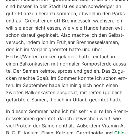
sind bes­ser. In der Stadt ist es eben schwie­ri­ger an
gute Pflan­zen her­an­zu­kom­men, obwohl in den Parks
und auf Grün­strei­fen oft Brenn­nes­seln wach­sen. Ich
will sie aber nicht essen, wie vie­le Hun­de haben evtl.
schon dar­auf gepin­kelt. Also mach­te ich den Selbst­
ver­such, indem ich im Früh­jahr Brenn­nes­sel­sa­men,
den ich im Vor­jahr geern­tet hat­te und über
Herbst/Winter tro­cken gela­gert hat­te, ein­fach in
einen Bal­kon­kas­ten mit nor­ma­ler Kom­post­er­de aus­sä­
te. Der Samen keim­te, spross und gedieh. Das Zugu­
cken mach­te Spaß. Im Som­mer konn­te ich schon ern­
ten. Im Sep­tem­ber habe ich mir gleich noch einen
zwei­ten Bal­kon­kas­ten aus­ge­sät, mit rei­fen (gelb­lich
gefärb­ten) Samen, die ich im Urlaub geern­tet hat­te.
In die­sem Som­mer habe ich mir sehr viel rei­fen Brenn­
nes­sel­sa­men geern­tet, da ich inzwi­schen weiß, wie
viel Pro­te­in der Samen ent­hält. Außer­dem Vit­amin A,
B, C, E, Kali­um, Eisen, Kal­zi­um, Caro­ti­no­ide und
Chlo­