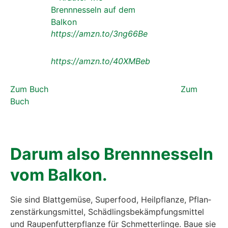
https://amzn.to/3ng66Be
https://amzn.to/40XMBeb
Zum Buch
Zum
Buch
Dar­um also Brenn­nes­seln
vom Bal­kon.
Sie sind Blatt­ge­mü­se, Super­food, Heil­pflan­ze, Pflan­
zen­stär­kungs­mit­tel, Schäd­lings­be­kämp­fungs­mit­tel
und Rau­pen­fut­ter­pflan­ze für Schmet­ter­lin­ge. Baue sie