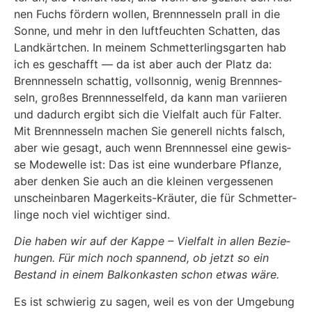
nen Fuchs för­dern wol­len, Brenn­nes­seln prall in die
Son­ne, und mehr in den luft­feuch­ten Schat­ten, das
Land­kärt­chen. In mei­nem Schmet­ter­lings­gar­ten hab
ich es geschafft — da ist aber auch der Platz da:
Brenn­nes­seln schat­tig, voll­son­nig, wenig Brenn­nes­
seln, gro­ßes Brenn­nes­sel­feld, da kann man vari­ie­ren
und dadurch ergibt sich die Viel­falt auch für Fal­ter.
Mit Brenn­nes­seln machen Sie gene­rell nichts falsch,
aber wie gesagt, auch wenn Brenn­nes­sel eine gewis­
se Mode­wel­le ist: Das ist eine wun­der­ba­re Pflan­ze,
aber den­ken Sie auch an die klei­nen ver­ges­se­nen
unschein­ba­ren Mager­keits-Kräu­ter, die für Schmet­ter­
lin­ge noch viel wich­ti­ger sind.
Die haben wir auf der Kap­pe – Viel­falt in allen Bezie­
hun­gen. Für mich noch span­nend, ob jetzt so ein
Bestand in einem Bal­kon­kas­ten schon etwas wäre.
Es ist schwie­rig zu sagen, weil es von der Umge­bung