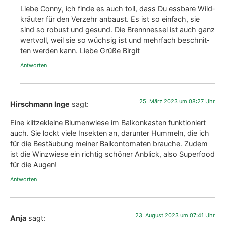
Lie­be Con­ny, ich fin­de es auch toll, dass Du ess­ba­re Wild­
kräu­ter für den Ver­zehr anbaust. Es ist so ein­fach, sie
sind so robust und gesund. Die Brenn­nes­sel ist auch ganz
wert­voll, weil sie so wüch­sig ist und mehr­fach beschnit­
ten wer­den kann. Lie­be Grü­ße Bir­git
Antworten
25. März 2023 um 08:27 Uhr
Hirschmann Inge
sagt:
Eine klit­ze­klei­ne Blu­men­wie­se im Bal­kon­kas­ten funk­tio­niert
auch. Sie lockt vie­le Insek­ten an, dar­un­ter Hum­meln, die ich
für die Bestäu­bung mei­ner Bal­kon­to­ma­ten brau­che. Zudem
ist die Win­zwie­se ein rich­tig schö­ner Anblick, also Super­food
für die Augen!
Antworten
23. August 2023 um 07:41 Uhr
Anja
sagt: