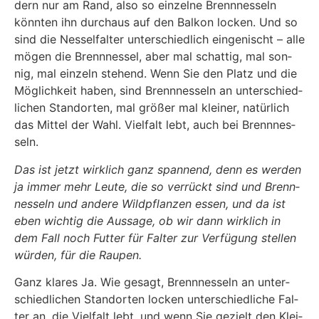
dern nur am Rand, also so ein­zel­ne Brenn­nes­seln
könn­ten ihn durch­aus auf den Bal­kon locken. Und so
sind die Nes­sel­fal­ter unter­schied­lich ein­ge­nischt – alle
mögen die Brenn­nes­sel, aber mal schat­tig, mal son­
nig, mal ein­zeln ste­hend. Wenn Sie den Platz und die
Mög­lich­keit haben, sind Brenn­nes­seln an unter­schied­
li­chen Stand­or­ten, mal grö­ßer mal klei­ner, natür­lich
das Mit­tel der Wahl. Viel­falt lebt, auch bei Brenn­nes­
seln.
Das ist jetzt wirk­lich ganz span­nend, denn es wer­den
ja immer mehr Leu­te, die so ver­rückt sind und Brenn­
nes­seln und ande­re Wild­pflan­zen essen, und da ist
eben wich­tig die Aus­sa­ge, ob wir dann wirk­lich in
dem Fall noch Fut­ter für Fal­ter zur Ver­fü­gung stel­len
wür­den, für die Rau­pen.
Ganz kla­res Ja. Wie gesagt, Brenn­nes­seln an unter­
schied­li­chen Stand­or­ten locken unter­schied­li­che Fal­
ter an, die Viel­falt lebt, und wenn Sie gezielt den Klei­