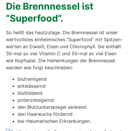
Die Brenn­nes­sel ist
“Super­food”.
So heißt das heut­zu­ta­ge. Die Brenn­nes­sel ist unser
wert­volls­tes ein­hei­mi­sches “Super­food” mit Spit­zen­
wer­ten an Eiweiß, Eisen und Chlo­ro­phyll. Sie ent­hält
30-mal so viel Vit­amin C und 50-mal so viel Eisen
wie Kopf­sa­lat. Die Heil­wir­kun­gen der Brenn­nes­sel
wer­den wie folgt beschrie­ben:
blut­rei­ni­gend
ent­wäs­sernd
blut­bil­dend
potenz­stei­gernd
den Blut­zu­cker­spie­gel sen­kend
den Haar­wuchs för­dernd
bei rheu­ma­ti­schen Erkran­kun­gen.