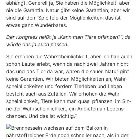
abhängt. Gene­rell ja, Sie haben die Mög­lich­keit, aber
nie die Garan­tie. Natur gibt kei­ne Garan­tien, aber wir
sind auf dem Spiel­feld der Mög­lich­kei­ten, das ist
etwas ganz Wun­der­ba­res.
Der Kon­gress heißt ja „Kann man Tie­re pflan­zen?“, da
wür­de das ja auch pas­sen.
Sie erhö­hen die Wahr­schein­lich­keit, aber ich hab auch
schon Leu­te erlebt, wenn da nach zwei Jah­ren nicht
das und das Tier da war, waren die sau­er. Natur gibt
kei­ne Garan­tien. Wir bie­ten Mög­lich­kei­ten an, Wahr­
schein­lich­kei­ten und för­dern Tier­le­ben und Leben
besteht auch aus Zufäl­len. Wir erhö­hen die Wahr­
schein­lich­keit, Tie­re kann man qua­si pflan­zen, im Sin­
ne der Wahr­schein­lich­keit, ein Anbie­ten an Lebens­
chan­cen. Und das ist wich­tig.”