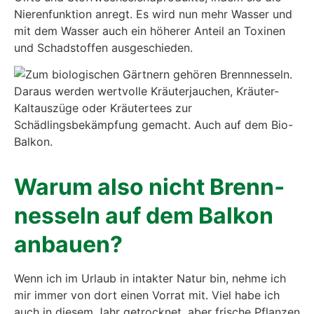
Nie­ren­funk­ti­on anregt. Es wird nun mehr Was­ser und
mit dem Was­ser auch ein höhe­rer Anteil an Toxi­nen
und Schad­stof­fen aus­ge­schie­den.
War­um also nicht Brenn­
nes­seln auf dem Bal­kon
anbau­en?
Wenn ich im Urlaub in intak­ter Natur bin, neh­me ich
mir immer von dort einen Vor­rat mit. Viel habe ich
auch in die­sem Jahr getrock­net, aber fri­sche Pflan­zen