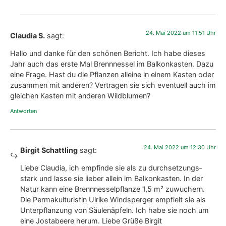
24. Mai 2022 um 11:51 Uhr
Claudia S.
sagt:
Hal­lo und dan­ke für den schö­nen Bericht. Ich habe die­ses
Jahr auch das ers­te Mal Brenn­nes­sel im Bal­kon­kas­ten. Dazu
eine Fra­ge. Hast du die Pflan­zen allei­ne in einem Kas­ten oder
zusam­men mit ande­ren? Ver­tra­gen sie sich even­tu­ell auch im
glei­chen Kas­ten mit ande­ren Wild­blu­men?
Antworten
24. Mai 2022 um 12:30 Uhr
Birgit Schattling
sagt:
Lie­be Clau­dia, ich emp­fin­de sie als zu durch­set­zungs­
stark und las­se sie lie­ber allein im Bal­kon­kas­ten. In der
Natur kann eine Brenn­nes­sel­pflan­ze 1,5 m² zuwu­chern.
Die Per­ma­kul­tur­is­tin Ulri­ke Winds­per­ger emp­fielt sie als
Unter­pflan­zung von Säu­len­äp­feln. Ich habe sie noch um
eine Jos­ta­bee­re her­um. Lie­be Grü­ße Bir­git