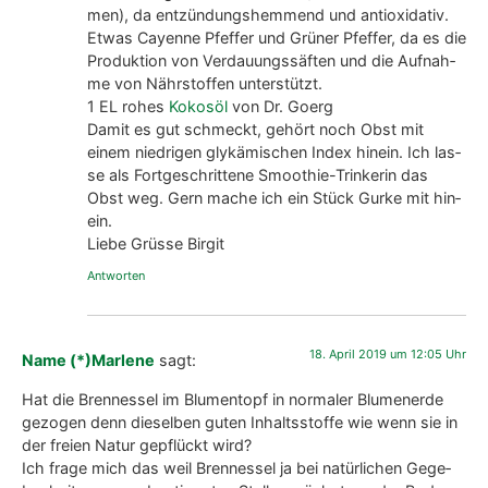
men), da ent­zün­dungs­hem­mend und anti­oxi­da­tiv.
Etwas Cayenne Pfef­fer und Grü­ner Pfef­fer, da es die
Pro­duk­ti­on von Ver­dau­ungs­säf­ten und die Auf­nah­
me von Nähr­stof­fen unter­stützt.
1 EL rohes
Kokos­öl
von Dr. Goerg
Damit es gut schmeckt, gehört noch Obst mit
einem nied­ri­gen glyk­ämischen Index hin­ein. Ich las­
se als Fort­ge­schrit­te­ne Smoothie-Trin­ke­rin das
Obst weg. Gern mache ich ein Stück Gur­ke mit hin­
ein.
Lie­be Grüs­se Bir­git
Antworten
18. April 2019 um 12:05 Uhr
Name (*)Marlene
sagt:
Hat die Bren­nes­sel im Blu­men­topf in nor­ma­ler Blu­men­er­de
gezo­gen denn die­sel­ben guten Inhalts­stof­fe wie wenn sie in
der frei­en Natur gepflückt wird?
Ich fra­ge mich das weil Bren­nes­sel ja bei natür­li­chen Gege­