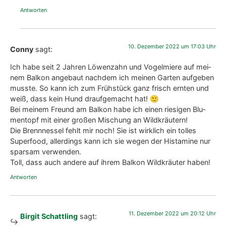
Antworten
10. Dezember 2022 um 17:03 Uhr
Conny
sagt:
Ich habe seit 2 Jah­ren Löwen­zahn und Vogel­mie­re auf mei­
nem Bal­kon ange­baut nach­dem ich mei­nen Gar­ten auf­ge­ben
muss­te. So kann ich zum Früh­stück ganz frisch ern­ten und
weiß, dass kein Hund drauf­ge­macht hat! 🙂
Bei mei­nem Freund am Bal­kon habe ich einen rie­si­gen Blu­
men­topf mit einer gro­ßen Mischung an Wild­kräu­tern!
Die Brenn­nes­sel fehlt mir noch! Sie ist wirk­lich ein tol­les
Super­food, aller­dings kann ich sie wegen der Hist­ami­ne nur
spar­sam ver­wen­den.
Toll, dass auch ande­re auf ihrem Bal­kon Wild­kräu­ter haben!
Antworten
11. Dezember 2022 um 20:12 Uhr
Birgit Schattling
sagt: