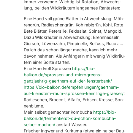
immer ver­wen­de. Wich­tig ist Rota­ti­on, Abwechs­
lung, bei den Wild­kräu­tern lang­sa­mes Ran­tas­ten:
Eine Hand voll grü­ne Blät­ter in Abwechs­lung: Möh­
ren­grün, Radies­chen­grün, Kohl­ra­bi­grün, Kohl, Rote
Bete Blät­ter, Peter­si­lie, Feld­sa­lat, Spi­nat, Man­gold.
Dazu Wild­kräu­ter in Abwechs­lung: Brenn­nes­seln,
Giersch, Löwen­zahn, Pim­pi­nel­le, Bei­fuss, Ruco­la…
Da ich das schon län­ger mache, kann ich mehr
davon neh­men. Als Anfän­ge­rin mit wenig Wild­kräu­
tern einer Sor­te star­ten.
Eine Hand­voll Spros­sen
https://bio-
balkon.de/sprossen-und-microgreens-
ganzjaehrig-gaertnern-auf-der-fensterbank/
https://bio-balkon.de/empfehlungen/gaertnern-
auf-kleinstem-raum-sprossen-keimlinge-graeser/
:
Radies­chen, Broc­co­li, Alfal­fa, Erb­sen, Kres­se, Son­
nen­blu­me.
Mein selbst gemach­ter Kom­bu­cha
https://bio-
balkon.de/fermentierst-du-schon-kombucha-
selber-machen/
anstatt Was­ser.
Fri­scher Ing­wer und Kur­ku­ma (etwa ein hal­ber Dau­