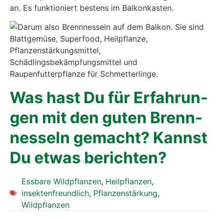
an. Es funk­tio­niert bes­tens im Bal­kon­kas­ten.
Was hast Du für Erfah­run­
gen mit den guten Brenn­
nes­seln gemacht? Kannst
Du etwas berich­ten?
Essbare Wildpflanzen
,
Heilpflanzen
,
insektenfreundlich
,
Pflanzenstärkung
,
Wildpflanzen