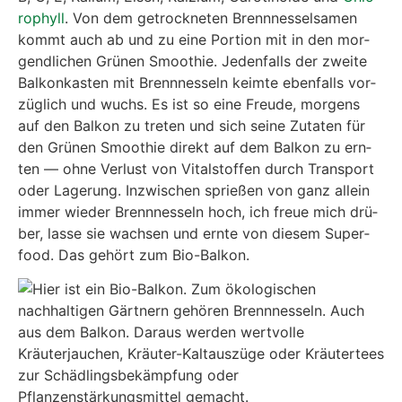
ro­phyll
. Von dem getrock­ne­ten Brenn­nes­sel­sa­men
kommt auch ab und zu eine Por­ti­on mit in den mor­
gend­li­chen Grü­nen Smoothie. Jeden­falls der zwei­te
Bal­kon­kas­ten mit Brenn­nes­seln keim­te eben­falls vor­
züg­lich und wuchs. Es ist so eine Freu­de, mor­gens
auf den Bal­kon zu tre­ten und sich sei­ne Zuta­ten für
den Grü­nen Smoothie direkt auf dem Bal­kon zu ern­
ten — ohne Ver­lust von Vital­stof­fen durch Trans­port
oder Lage­rung. Inzwi­schen sprie­ßen von ganz allein
immer wie­der Brenn­nes­seln hoch, ich freue mich drü­
ber, las­se sie wach­sen und ern­te von die­sem Super­
food. Das gehört zum Bio-Bal­kon.