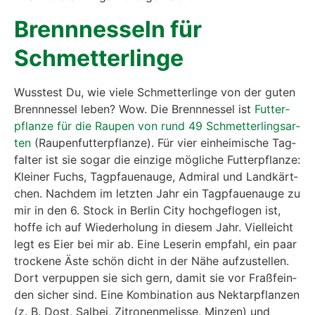
Brenn­nes­seln für
Schmet­ter­lin­ge
Wuss­test Du, wie vie­le Schmet­ter­lin­ge von der guten
Brenn­nes­sel leben? Wow. Die Brenn­nes­sel ist
Fut­ter­
pflan­ze für die Rau­pen von rund 49 Schmet­ter­lings­ar­
ten
(Rau­pen­fut­ter­pflan­ze). Für vier ein­hei­mi­sche Tag­
fal­ter ist sie sogar die ein­zi­ge mög­li­che Fut­ter­pflan­ze:
Klei­ner Fuchs, Tag­pfau­en­au­ge, Admi­ral und Land­kärt­
chen. Nach­dem im letz­ten Jahr ein Tag­pfau­en­au­ge zu
mir in den 6. Stock in Ber­lin City hoch­ge­flo­gen ist,
hof­fe ich auf Wie­der­ho­lung in die­sem Jahr. Viel­leicht
legt es Eier bei mir ab. Eine Lese­rin emp­fahl, ein paar
tro­cke­ne Äste schön dicht in der Nähe auf­zu­stel­len.
Dort ver­pup­pen sie sich gern, damit sie vor Fraß­fein­
den sicher sind. Eine Kom­bi­na­ti­on aus Nek­tar­pflan­zen
(z. B. Dost, Sal­bei, Zitro­nen­me­lis­se, Min­zen) und