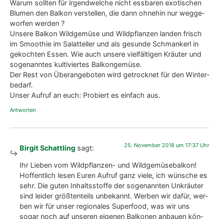
War­um soll­ten für irgend­wel­che nicht ess­ba­ren exo­ti­schen
Blu­men den Bal­kon ver­stel­len, die dann ohne­hin nur weg­ge­
wor­fen wer­den ?
Unse­re Bal­kon Wild­ge­mü­se und Wild­pflan­zen lan­den frisch
im Smoothie im Salat­tel­ler und als gesun­de Schman­kerl in
gekoch­ten Essen. Wie auch unse­re viel­fäl­ti­gen Kräu­ter und
soge­nann­tes kul­ti­vier­tes Bal­kon­ge­mü­se.
Der Rest von Über­an­ge­bo­ten wird getrock­net für den Win­ter­
be­darf.
Unser Auf­ruf an euch: Pro­biert es ein­fach aus.
Antworten
25. November 2018 um 17:37 Uhr
Birgit Schattling
sagt:
Ihr Lie­ben vom Wild­pflan­zen- und Wild­ge­mü­se­bal­kon!
Hof­fent­lich lesen Euren Auf­ruf ganz vie­le, ich wün­sche es
sehr. Die guten Inhalts­stof­fe der soge­nann­ten Unkräu­ter
sind lei­der größ­ten­teils unbe­kannt. Wer­ben wir dafür, wer­
ben wir für unser regio­na­les Super­food, was wir uns
sogar noch auf unse­ren eige­nen Bal­ko­nen anbau­en kön­