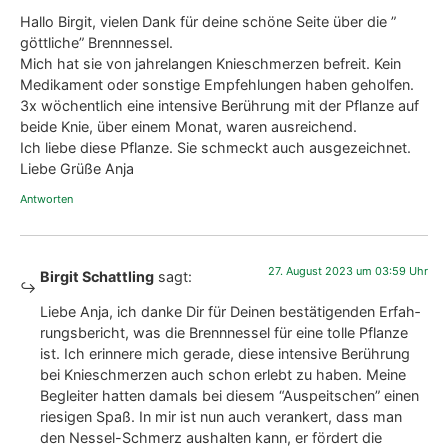
Hal­lo Bir­git, vie­len Dank für dei­ne schö­ne Sei­te über die ”
gött­li­che” Brenn­nes­sel.
Mich hat sie von jah­re­lan­gen Knie­schmer­zen befreit. Kein
Medi­ka­ment oder sons­ti­ge Emp­feh­lun­gen haben gehol­fen.
3x wöchent­lich eine inten­si­ve Berüh­rung mit der Pflan­ze auf
bei­de Knie, über einem Monat, waren aus­rei­chend.
Ich lie­be die­se Pflan­ze. Sie schmeckt auch aus­ge­zeich­net.
Lie­be Grü­ße Anja
Antworten
27. August 2023 um 03:59 Uhr
Birgit Schattling
sagt:
Lie­be Anja, ich dan­ke Dir für Dei­nen bestä­ti­gen­den Erfah­
rungs­be­richt, was die Brenn­nes­sel für eine tol­le Pflan­ze
ist. Ich erin­ne­re mich gera­de, die­se inten­si­ve Berüh­rung
bei Knie­schmer­zen auch schon erlebt zu haben. Mei­ne
Beglei­ter hat­ten damals bei die­sem “Aus­peit­schen” einen
rie­si­gen Spaß. In mir ist nun auch ver­an­kert, dass man
den Nes­sel-Schmerz aus­hal­ten kann, er för­dert die