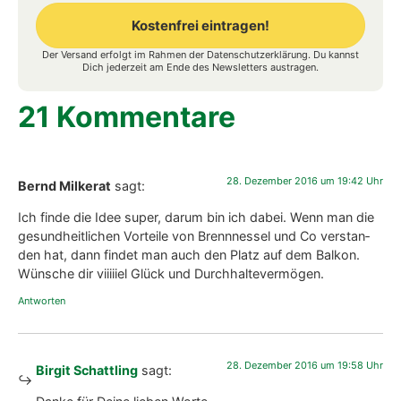
Kostenfrei eintragen!
Der Versand erfolgt im Rahmen der
Datenschutzerklärung
. Du kannst
Alternative:
Dich jederzeit am Ende des Newsletters austragen.
21 Kommentare
28. Dezember 2016 um 19:42 Uhr
Bernd Milkerat
sagt:
Ich fin­de die Idee super, dar­um bin ich dabei. Wenn man die
gesund­heit­li­chen Vor­tei­le von Brenn­nes­sel und Co ver­stan­
den hat, dann fin­det man auch den Platz auf dem Bal­kon.
Wün­sche dir viiii­iel Glück und Durch­hal­te­ver­mö­gen.
Antworten
28. Dezember 2016 um 19:58 Uhr
Birgit Schattling
sagt: