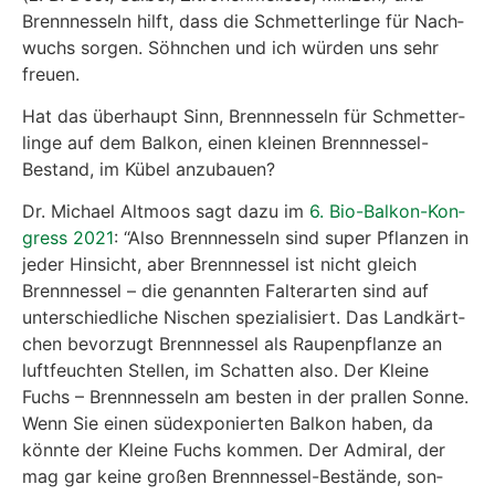
Brenn­nes­seln hilft, dass die Schmet­ter­lin­ge für Nach­
wuchs sor­gen. Söhn­chen und ich wür­den uns sehr
freu­en.
Hat das über­haupt Sinn, Brenn­nes­seln für Schmet­ter­
lin­ge auf dem Bal­kon, einen klei­nen Brenn­nes­sel-
Bestand, im Kübel anzu­bau­en?
Dr. Micha­el Alt­moos sagt dazu im
6. Bio-Bal­kon-Kon­
gress 2021
: “Also Brenn­nes­seln sind super Pflan­zen in
jeder Hin­sicht, aber Brenn­nes­sel ist nicht gleich
Brenn­nes­sel – die genann­ten Fal­ter­ar­ten sind auf
unter­schied­li­che Nischen spe­zia­li­siert. Das Land­kärt­
chen bevor­zugt Brenn­nes­sel als Rau­pen­pflan­ze an
luft­feuch­ten Stel­len, im Schat­ten also. Der Klei­ne
Fuchs – Brenn­nes­seln am bes­ten in der pral­len Son­ne.
Wenn Sie einen süd­ex­po­nier­ten Bal­kon haben, da
könn­te der Klei­ne Fuchs kom­men. Der Admi­ral, der
mag gar kei­ne gro­ßen Brenn­nes­sel-Bestän­de, son­