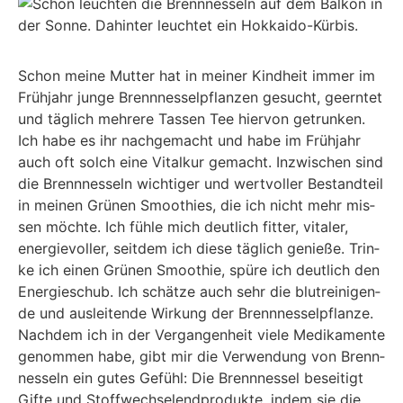
Schon mei­ne Mut­ter hat in mei­ner Kind­heit immer im
Früh­jahr jun­ge Brenn­nes­sel­pflan­zen gesucht, geern­tet
und täg­lich meh­re­re Tas­sen Tee hier­von getrun­ken.
Ich habe es ihr nach­ge­macht und habe im Früh­jahr
auch oft solch eine Vital­kur gemacht. Inzwi­schen sind
die Brenn­nes­seln wich­ti­ger und wert­vol­ler Bestand­teil
in mei­nen Grü­nen Smoothies, die ich nicht mehr mis­
sen möch­te. Ich füh­le mich deut­lich fit­ter, vita­ler,
ener­gie­vol­ler, seit­dem ich die­se täg­lich genie­ße. Trin­
ke ich einen Grü­nen Smoothie, spü­re ich deut­lich den
Ener­gie­schub. Ich schät­ze auch sehr die blut­rei­ni­gen­
de und aus­lei­ten­de Wir­kung der Brenn­nes­sel­pflan­ze.
Nach­dem ich in der Ver­gan­gen­heit vie­le Medi­ka­men­te
genom­men habe, gibt mir die Ver­wen­dung von Brenn­
nes­seln ein gutes Gefühl: Die Brenn­nes­sel besei­tigt
Gif­te und Stoff­wech­sel­end­pro­duk­te, indem sie die