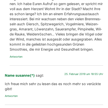
nen. Ich habe Euren Auf­ruf so gern gele­sen, er spricht mir
voll aus dem Her­zen! Wohnt Ihr in der Stadt? Macht Ihre
es schon lan­ge? Ich bin an einem Erfah­rungs­aus­tausch
inter­es­siert. Bei mir wach­sen neben den vie­len Brenn­nes­
seln auch Giersch, Spitz­we­ge­rich, Vogel­mie­re, Wei­zen­
gras, Ama­rant, Löwen­zahn, Sau­er­amp­fer, Pim­pi­nel­le, Wil­
de Rau­ke, Wei­den­rös­chen… Vie­les brin­gen die Vögel oder
der Wind, man­ches ist aus­ge­sät oder aus­ge­gra­ben. Alles
kommt in die gelieb­ten hoch­ge­sun­den Grü­nen
Smoothies, die mir Ener­gie und Gesund­heit brin­gen.
Antworten
25. Februar 2019 um 18:55 Uhr
Name susanne(*)
sagt:
Ich freue mich sehr zu lesen das es noch mehr so verück­te
gibt!
Antworten