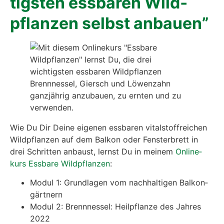
tigs­ten ess­ba­ren Wild­
pflan­zen selbst anbau­en”
Wie Du Dir Dei­ne eige­nen ess­ba­ren vital­stoff­rei­chen
Wild­pflan­zen auf dem Bal­kon oder Fens­ter­brett in
drei Schrit­ten anbaust, lernst Du in mei­nem
Online­
kurs Ess­ba­re Wild­pflan­zen
:
Modul 1: Grund­la­gen vom nach­hal­ti­gen Bal­kon­
gärt­nern
Modul 2: Brenn­nes­sel: Heil­pflan­ze des Jah­res
2022