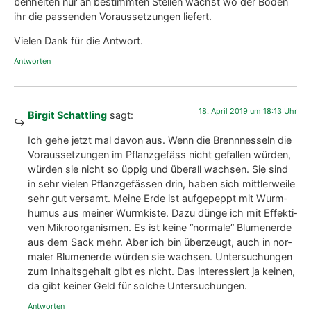
ben­hei­ten nur an bestimm­ten Stel­len wächst wo der Boden
ihr die pas­sen­den Vor­aus­set­zun­gen lie­fert.
Vie­len Dank für die Ant­wort.
Antworten
18. April 2019 um 18:13 Uhr
Birgit Schattling
sagt:
Ich gehe jetzt mal davon aus. Wenn die Brenn­nes­seln die
Vor­aus­set­zun­gen im Pflanz­ge­fäss nicht gefal­len wür­den,
wür­den sie nicht so üppig und über­all wach­sen. Sie sind
in sehr vie­len Pflanz­ge­fäs­sen drin, haben sich mitt­ler­wei­le
sehr gut vers­amt. Mei­ne Erde ist auf­ge­peppt mit Wurm­
hu­mus aus mei­ner Wurm­kis­te. Dazu dün­ge ich mit Effek­ti­
ven Mikro­or­ga­nis­men. Es ist kei­ne “nor­ma­le” Blu­men­er­de
aus dem Sack mehr. Aber ich bin über­zeugt, auch in nor­
ma­ler Blu­men­er­de wür­den sie wach­sen. Unter­su­chun­gen
zum Inhalts­ge­halt gibt es nicht. Das inter­es­siert ja kei­nen,
da gibt kei­ner Geld für sol­che Unter­su­chun­gen.
Antworten