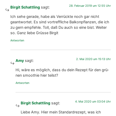
28. Februar 2019 um 12:55 Uhr
Birgit Schattling
sagt:
Ich sehe gera­de, habe als Ver­rück­te noch gar nicht
geant­wor­tet. Es sind vor­treff­li­che Bal­kon­pflan­zen, die ich
zu gern emp­feh­le. Toll, daß Du auch so eine bist. Wei­ter
so. Ganz lie­be Grüs­se Bir­git
Antworten
2. Mai 2020 um 15:13 Uhr
Amy
sagt:
Hi, wäre es mög­lich, dass du dein Rezept für den grü­
nen smoothie hier teilst?
Antworten
4. Mai 2020 um 03:04 Uhr
Birgit Schattling
sagt:
Lie­be Amy. Hier mein Stan­dard­re­zept, was ich