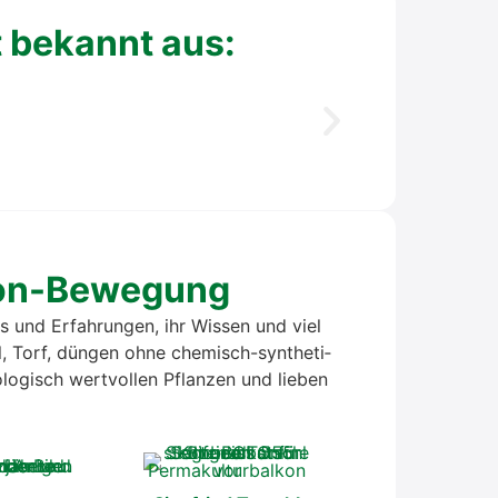
st bekannt aus:
­kon-Bewe­gung
ps und Erfah­run­gen, ihr Wis­sen und viel
el, Torf, dün­gen ohne che­misch-syn­the­ti­
lo­gisch wert­vol­len Pflan­zen und lie­ben