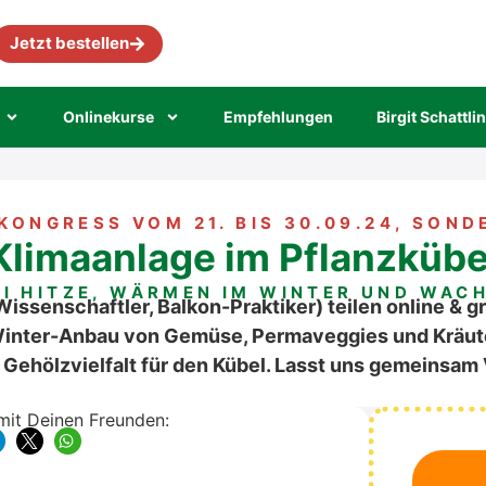
Jetzt bestellen
Online­kur­se
Emp­feh­lun­gen
Bir­git Schatt­li
KON­GRESS VOM 21. BIS 30.09.24, SON­D
Kli­ma­an­la­ge im Pflanz­kü­be
EI HIT­ZE, WÄR­MEN IM WIN­TER UND WAC
is­sen­schaft­ler, Bal­kon-Prak­ti­ker) tei­len online & g
n­ter-Anbau von Gemü­se, Per­ma­veggies und Kräu­tern
Gehölz­viel­falt für den Kübel. Lasst uns gemein­sam V
 mit Dei­nen Freun­den: