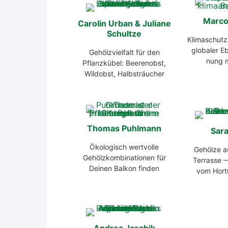
Mar­c
Caro­lin Urban & Julia­ne
Schult­ze
Kli­ma­schutz
glo­ba­ler 
Gehölz­viel­falt für den
nung m
Pflanz­kü­bel: Bee­ren­obst,
Wild­obst, Halb­sträu­cher
Tho­mas Puhl­mann
Sar
Öko­lo­gisch wert­vol­le
Gehöl­ze a
Gehölz­kom­bi­na­tio­nen für
Ter­ras­se 
Dei­nen Bal­kon fin­den
vom Hor­tu