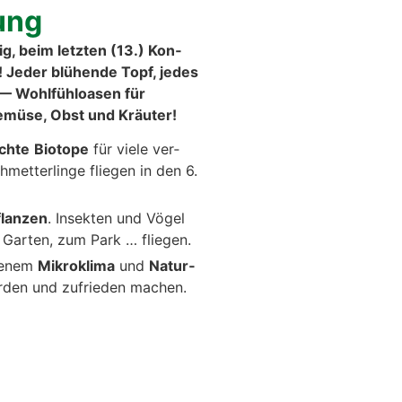
ung
g, beim letz­ten (13.) Kon­
 Jeder blü­hen­de Topf, jedes
 — Wohl­fühl­oa­sen für
emü­se, Obst und Kräu­ter!
ich­te
Bio­to­pe
für vie­le ver­
hmet­ter­lin­ge flie­gen in den 6.
lan­zen
. Insek­ten und Vögel
Gar­ten, zum Park … flie­gen.
e­nem
Mikro­kli­ma
und
Natur­
er­den und zufrie­den machen.