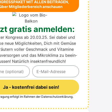
GRESSPAKET MIT ALLEN BEITRÄGEN,
über Mit­glie­der­be­reich anschau­en
zt gra­tis anmel­den:
ter Kon­gress ab 20.03.25. Sei dabei und
cke neue Mög­lich­kei­ten, Dich mit Gemü­se
äu­tern vol­ler Geschmack und Vit­ami­ne
u­ver­sor­gen und das Mikro­kli­ma zu beein­
us­sen! Natür­lich insek­ten­freund­lich!
Ja - kostenfrei dabei sein!
tra­gung erfolgt im Rah­men der
Daten­schutz­er­klä­rung
.
ve: