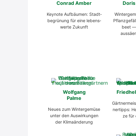
Con­rad Amber
Doris
Key­note Auf­bäu­men: Stadt­
Win­ter­ge­m
be­grü­nung für eine lebens­
Pflanz­ge­f
wer­te Zukunft
beet —
aussäen
Wolf­gang
Fried­hel
Pal­me
Gärt­ner­meis­
Neu­es zum Win­ter­ge­mü­se
ner­tipps: H
unter den Aus­wir­kun­gen
ze für
der Kli­ma­än­de­rung