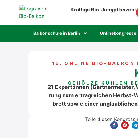
Kräftige Bio-Jungpflanzen:
Bal­kon­schu­le in Ber­lin
Online­kon­gres­se
15. ONLINE BIO-BAL­KON 
GEHÖL­ZE KÜH­LEN B
21 Expert:innen (Gärt­ner­meis­ter, W
rung zum ertrag­rei­chen Herbst-Wi
brett sowie einer unglaub­li­chen 
Tei­le die­sen Kon­gress