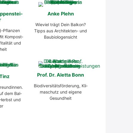
op­pen­stei­
Anke Plehn
r
Wie­viel trägt Dein Bal­kon?
)-Pflanzen
Tipps aus Archi­tek­ten- und
Mit Kom­post­
Bau­bio­lo­gen­sicht
ta­li­tät und
heit
Prof. Dr. Alet­ta Bonn
 Tinz
Bio­di­ver­si­täts­för­de­rung, Kli­
reun­din­nen.
ma­schutz und eige­ne
 auf dem Bal­
Gesund­heit
 Herbst und
er