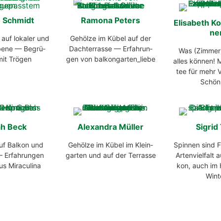
o Schmidt
Ramo­na Peters
Eli­sa­beth K
ne
 auf loka­ler und
Gehöl­ze im Kübel auf der
Ebe­ne — Begrü­
Dach­ter­ras­se — Erfah­run­
Was (Zimmer
it Trö­gen
gen von balkongarten_liebe
alles kön­nen! 
tee für mehr Vi
Schön­
ah Beck
Alex­an­dra Mül­ler
Sig­rid
uf Bal­kon und
Gehöl­ze im Kübel im Klein­
Spin­nen sind F
— Erfah­run­gen
gar­ten und auf der Ter­ras­se
Arten­viel­falt
s Mira­cu­li­na
kon, auch im
Win­t