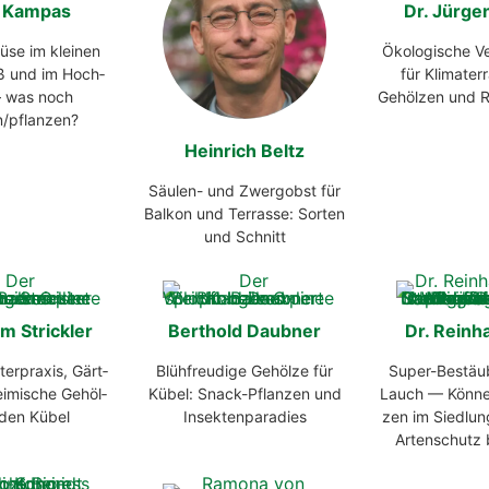
 Kam­pas
Dr. Jür­ge
ü­se im klei­nen
Öko­lo­gi­sche Ver
äß und im Hoch­
für Kli­ma­ter
 was noch
Gehöl­zen und R
/pflanzen?
Hein­rich Beltz
Säu­len- und Zwerg­obst für
Bal­kon und Ter­ras­se: Sor­ten
und Schnitt
m Strick­ler
Bert­hold Daub­ner
Dr. Rein­h
ter­pra­xis, Gärt­
Blüh­freu­di­ge Gehöl­ze für
Super-Bestäu­b
ei­mi­sche Gehöl­
Kübel: Snack-Pflan­zen und
Lauch — Kön­nen
 den Kübel
Insek­ten­pa­ra­dies
zen im Sied­lu
Arten­schutz b