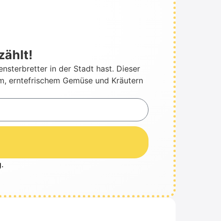
zählt!
s­ter­bret­ter in der Stadt hast. Die­ser
em, ern­te­fri­schem Gemü­se und Kräu­tern
g
.