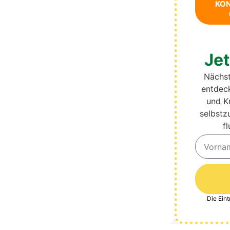
KON
Jet
Nächs­
ent­de­
und Kr
selbst­z
fl
Die Ein­
Alternati