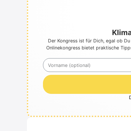
Kli­m
Der Kon­gress ist für Dich, egal ob Du e
Online­kon­gress bie­tet prak­ti­sche Tip
Alternative: