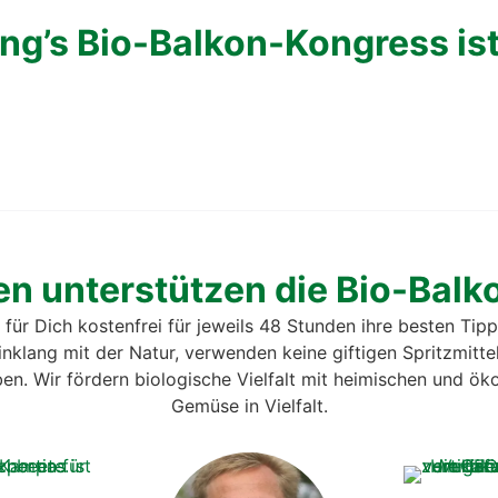
ling’s Bio-Bal­kon-Kon­gress i
ten unter­stüt­zen die Bio-Bal
n für Dich kos­ten­frei für jeweils 48 Stun­den ihre bes­ten Tip
n­klang mit der Natur, ver­wen­den kei­ne gif­ti­gen Spritz­mit­t
. Wir för­dern bio­lo­gi­sche Viel­falt mit hei­mi­schen und öko­
Gemü­se in Viel­falt.