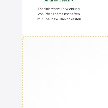
Andrea Jaschik
Fas­zi­nie­ren­de Ent­wick­lung
von Pflanz­ge­mein­schaf­ten
im Kübel bzw. Bal­kon­kas­ten