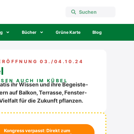
ng
Bücher
Grü­ne Kar­te
Blog
ER­ÖFF­NUNG 03./04.10.24
l
H­SEN AUCH IM KÜBEL
ra­tis ihr Wis­sen und ihre Begeis­te­
 auf Bal­kon, Ter­ras­se, Fens­ter­
iel­falt für die Zukunft pflan­zen.
Kon­gress ver­passt: Direkt zum