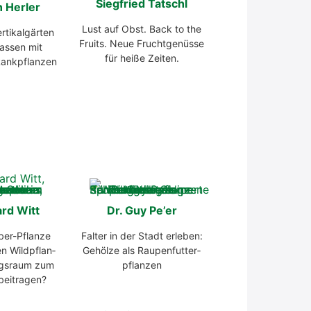
Sieg­fried Tat­schl
n Her­ler
Lust auf Obst. Back to the
­ti­kal­gär­ten
Fruits. Neue Frucht­ge­nüs­se
­ras­sen mit
für hei­ße Zei­ten.
ank­pflan­zen
ard Witt
Dr. Guy Pe’er
er-Pflan­ze
Fal­ter in der Stadt erle­ben:
 Wild­pflan­
Gehöl­ze als Rau­pen­fut­ter­
ngs­raum zum
pflan­zen
ei­tra­gen?