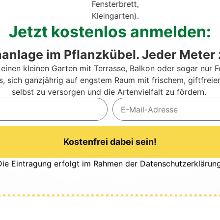
Jetzt kos­ten­los anmel­den:
a­an­la­ge im Pflanz­kü­bel. Jeder Meter 
inen klei­nen Gar­ten mit Ter­ras­se, Bal­kon oder sogar nur Fen
ps, sich ganz­jäh­rig auf engs­tem Raum mit fri­schem, gift­frei­
selbst zu ver­sor­gen und die Arten­viel­falt zu för­dern.
Kostenfrei dabei sein!
Die Ein­tra­gung erfolgt im Rah­men der
Daten­schutz­er­klä­run