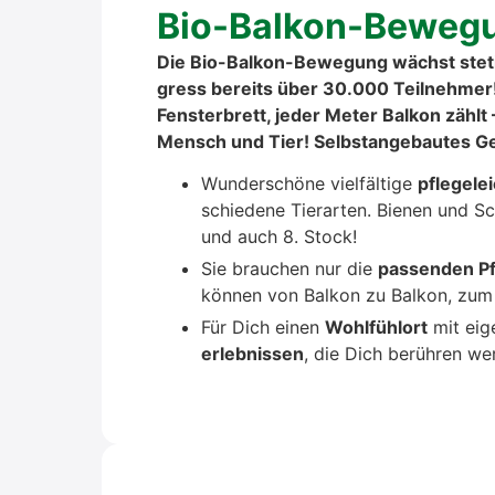
Bio-Bal­kon-Bewe­g
Die Bio-Bal­kon-Bewe­gung wächst ste­ti
gress bereits über 30.000 Teil­neh­mer!
Fens­ter­brett, jeder Meter Bal­kon zählt
Mensch und Tier! Selbst­an­ge­bau­tes G
Wun­der­schö­ne viel­fäl­ti­ge
pfle­ge­le
schie­de­ne Tier­ar­ten. Bie­nen und Sc
und auch 8. Stock!
Sie brau­chen nur die
pas­sen­den Pf
kön­nen von Bal­kon zu Bal­kon, zum 
Für Dich einen
Wohl­fühlort
mit eig
er­leb­nis­sen
, die Dich berüh­ren w