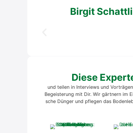
Bir­git Schatt
Die­se Exper­
und tei­len in Inter­views und Vor­trä­ge
Begeis­te­rung mit Dir. Wir gärt­nern im Ei
sche Dün­ger und pfle­gen das Boden­le­ben