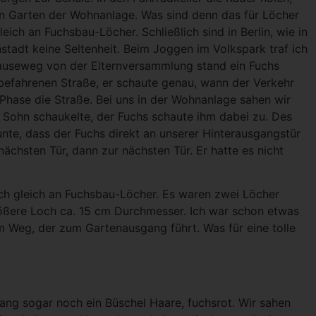
n Gar­ten der Wohn­an­la­ge. Was sind denn das für Löcher
ch an Fuchs­bau-Löcher. Schließ­lich sind in Ber­lin, wie in
stadt kei­ne Sel­ten­heit. Beim Jog­gen im Volks­park traf ich
au­se­weg von der Eltern­ver­samm­lung stand ein Fuchs
e­fah­re­nen Stra­ße, er schau­te genau, wann der Ver­kehr
 Pha­se die Stra­ße. Bei uns in der Wohn­an­la­ge sahen wir
n Sohn schau­kel­te, der Fuchs schau­te ihm dabei zu. Des
e, dass der Fuchs direkt an unse­rer Hin­ter­aus­gangs­tür
ächs­ten Tür, dann zur nächs­ten Tür. Er hat­te es nicht
 ich gleich an Fuchs­bau-Löcher. Es waren zwei Löcher
ö­ße­re Loch ca. 15 cm Durch­mes­ser. Ich war schon etwas
m Weg, der zum Gar­ten­aus­gang führt. Was für eine tol­le
ang sogar noch ein Büschel Haa­re, fuchs­rot. Wir sahen