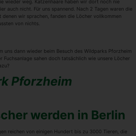
e wie­der weg. Kat­zen­haa­re haben wir dort noch nie
r hier auch nicht. Für uns span­nend. Nach 2 Tagen waren die
t denen wir spra­chen, fan­den die Löcher voll­kom­men
ss­ten von nichts.
kam uns dann wie­der beim Besuch des Wild­parks Pforz­heim
er Fuchs­an­la­ge sahen doch tat­säch­lich wie unse­re Löcher
dazu?
rk Pforz­heim
scher wer­den in Ber­lin
n­gen rei­chen von eini­gen Hun­dert bis zu 3000 Tie­ren, die