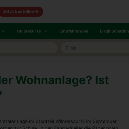
Jetzt bestellen
Online­kur­se
Emp­feh­lun­gen
Bir­git Schatt­li
er Wohn­an­la­ge? Ist
?
n­tra­ler Lage im Stadt­teil Wil­mers­dorf? Im Sep­tem­ber
­gen zur Schu­le. In den Fahr­rad­kel­ler die Räder holen,