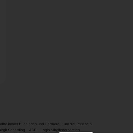
sollte immer Buchladen und Gärtnerei... um die Ecke sein.
English
r­git Schatt­ling
AGB
Log­in Mit­glie­der­be­reich