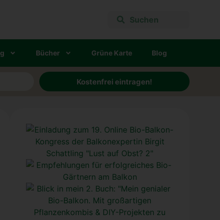
ng
Bücher
Grü­ne Kar­te
Blog
Kostenfrei eintragen!