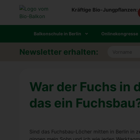
Kräftige Bio-Jungpflanzen:
Bal­kon­schu­le in Ber­lin
Online­kon­gres­se
Newsletter erhalten:
Alternative:
War der Fuchs in d
das ein Fuchs­bau
Sind das Fuchs­bau-Löcher mit­ten in Ber­lin in ze
gin­gen mein Sohn und ich wie jeden Werk­tag­mor