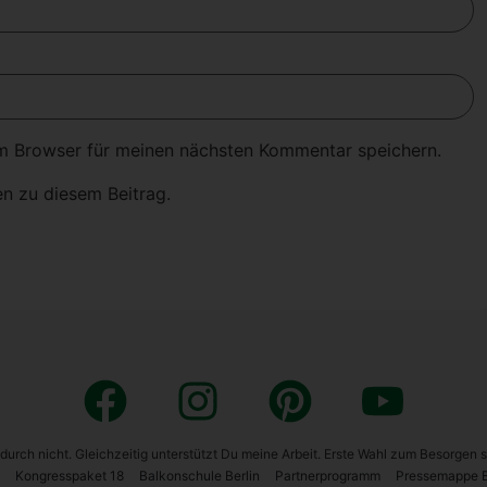
m Browser für meinen nächsten Kommentar speichern.
n zu diesem Beitrag.
 dadurch nicht. Gleichzeitig unterstützt Du meine Arbeit. Erste Wahl zum Besorgen 
Kon­gress­pa­ket 18
Bal­kon­schu­le Ber­lin
Part­ner­pro­gramm
Pres­se­map­pe Bi