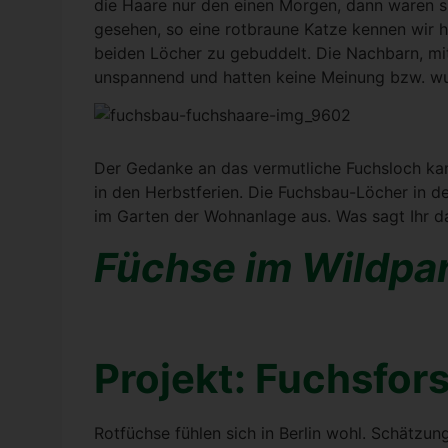
die Haa­re nur den einen Mor­gen, dann waren si
gese­hen, so eine rot­brau­ne Kat­ze ken­nen wi
bei­den Löcher zu gebud­delt. Die Nach­barn, mi
unspan­nend und hat­ten kei­ne Mei­nung bzw. wu
Der Gedan­ke an das ver­mut­li­che Fuchs­loch 
in den Herbst­fe­ri­en. Die Fuchs­bau-Löcher in d
im Gar­ten der Wohn­an­la­ge aus. Was sagt Ihr 
Füch­se im Wild­pa
Pro­jekt: Fuchs­for­
Rot­füch­se füh­len sich in Ber­lin wohl. Schät­zu