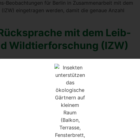
-Beob­ach­tun­gen für Ber­lin in Zusam­men­ar­beit mit dem
ung (IZW) ein­ge­tra­gen wer­den, damit die genaue Anzahl
 Rück­spra­che mit dem Leib­
nd Wild­tier­for­schung (IZW)
r­sche­rin Frau Kim­mig vom Leib­niz-Insti­tut für Zoo- und
­ne Ver­mu­tung, dass es sich um eine Gra­bung vom Fuchs
 im Stadt­ge­biet ganz nah an Häu­sern ihren Bau gra­ben.
cht von Jun­gen genutzt. Sie erzähl­te von ihrem kras­ses­ten
on allen vier Sei­ten umgrenzt von Häu­sern, mit nur einem
 Baum der Fuchs sei­nen Bau und zog ein Jun­ges groß.
o­ße Glück, den Fuchs von nahem beob­ach­ten zu kön­nen.
e­le, ist der Geruch des Loches. Ein­fach den Kopf hin­ein­
ver Fuchs­bau. Die­sen Tip wer­de ich mir mer­ken. “Mein”
von einem Nach­barn zu gebud­delt, habe nicht gero­chen.
e räum­lich und zeit­lich für mich in einem Zusam­men­hang