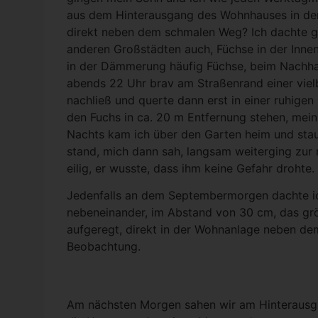
aus dem Hin­ter­aus­gang des Wohn­hau­ses in de
direkt neben dem schma­len Weg? Ich dach­te glei
ande­ren Groß­städ­ten auch, Füch­se in der Innen­
in der Däm­me­rung häu­fig Füch­se, beim Nach­h
abends 22 Uhr brav am Stra­ßen­rand einer viel­b
nach­ließ und quer­te dann erst in einer ruhi­gen
den Fuchs in ca. 20 m Ent­fer­nung ste­hen, mei
Nachts kam ich über den Gar­ten heim und staun­t
stand, mich dann sah, lang­sam wei­ter­ging zur n
eilig, er wuss­te, dass ihm kei­ne Gefahr droh­te.
Jeden­falls an dem Sep­tem­ber­mor­gen dach­te
neben­ein­an­der, im Abstand von 30 cm, das gr
auf­ge­regt, direkt in der Wohn­an­la­ge neben de
Beob­ach­tung.
Am nächs­ten Mor­gen sahen wir am Hin­ter­aus­g