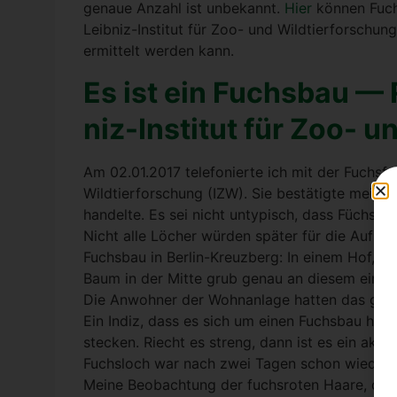
genaue Anzahl ist unbe­kannt.
Hier
kön­nen Fuchs
Leib­niz-Insti­tut für Zoo- und Wild­tier­for­sch
ermit­telt wer­den kann.
Es ist ein Fuchs­bau —
niz-Insti­tut für Zoo- u
Am 02.01.2017 tele­fo­nier­te ich mit der Fuchs­fo
Wild­tier­for­schung (IZW). Sie bestä­tig­te mei
han­del­te. Es sei nicht unty­pisch, dass Füch­se
Nicht alle Löcher wür­den spä­ter für die Auf­zu
Fuchs­bau in Ber­lin-Kreuz­berg: In einem Hof, v
Baum in der Mit­te grub genau an die­sem einen
Die Anwoh­ner der Wohn­an­la­ge hat­ten das gr
Ein Indiz, dass es sich um einen Fuchs­bau han­d
ste­cken. Riecht es streng, dann ist es ein akti­
Fuchs­loch war nach zwei Tagen schon wie­der 
Mei­ne Beob­ach­tung der fuchs­ro­ten Haa­re, di