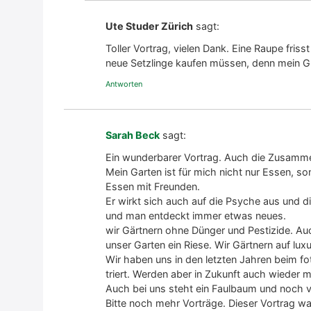
Ute Studer Zürich
sagt:
Tol­ler Vor­trag, vie­len Dank. Eine Rau­pe friss
neue Setz­lin­ge kau­fen müs­sen, denn mein Gr
Antworten
Sarah Beck
sagt:
Ein wun­der­ba­rer Vor­trag. Auch die Zusam­m
Mein Gar­ten ist für mich nicht nur Essen, s
Essen mit Freun­den.
Er wirkt sich auch auf die Psy­che aus und di
und man ent­deckt immer etwas neu­es.
wir Gärt­nern ohne Dün­ger und Pes­ti­zi­de. Au
unser Gar­ten ein Rie­se. Wir Gärt­nern auf lux
Wir haben uns in den letz­ten Jah­ren beim foto
triert. Wer­den aber in Zukunft auch wie­der me
Auch bei uns steht ein Faul­baum und noch vie
Bit­te noch mehr Vor­trä­ge. Die­ser Vor­trag 