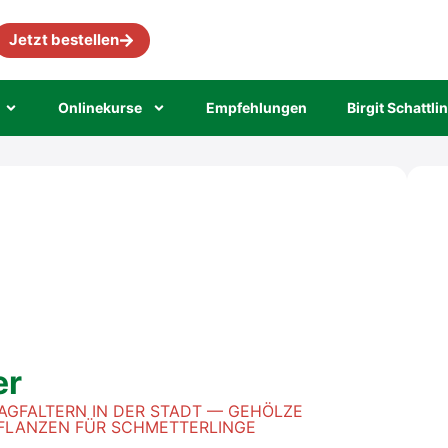
Jetzt bestellen
Online­kur­se
Emp­feh­lun­gen
Bir­git Schatt­li
er
AG­FAL­TERN IN DER STADT — GEHÖL­ZE
PFLAN­ZEN FÜR SCHMET­TER­LIN­GE