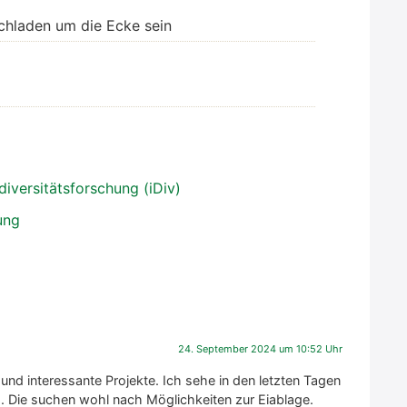
h­la­den um die Ecke sein
i­ver­si­täts­for­schung (iDiv)
ung
24. September 2024 um 10:52 Uhr
 und inter­es­san­te Pro­jek­te. Ich sehe in den letz­ten Tagen
a. Die suchen wohl nach Mög­lich­kei­ten zur Eiab­la­ge.