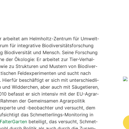
. Er arbei­tet am Helm­holtz-Zen­trum für Umwelt­
ür inte­gra­ti­ve Bio­di­ver­si­täts­for­schung
ung
Bio­di­ver­si­tät und Mensch. Sei­ne For­schung
he der Öko­lo­gie: Er arbei­tet zur Tier-Ver­hal­
sowie zu Struk­tu­ren und Mus­tern von Bio­di­ver­
k­ti­schen Feld­ex­pe­ri­men­ten und sucht nach
Hier­für beschäf­tigt er sich mit unter­schied­li­
en und Wid­der­chen, aber auch mit Säu­ge­tie­ren,
2010 befasst er sich inten­siv mit der EU-Agrar­
 Rah­men der Gemein­sa­men Agrar­po­li­tik
­exper­te und ‑beob­ach­ter und ver­sucht, dem
uf­sich­tigt das Schmet­ter­lings-Moni­to­ring in
­Fal­ter­Gar­ten
betei­ligt, das ver­sucht, Schmet­
Sowohl durch Poli­tik als auch durch die Zusam­