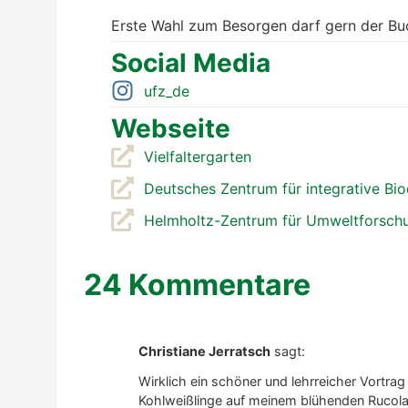
Ers­te Wahl zum Besor­gen darf gern der Buc
Social Media
ufz_de
Web­sei­te
Viel­fal­ter­gar­ten
Deut­sches Zen­trum für inte­gra­ti­ve Bio­d
Helm­holtz-Zen­trum für Umwelt­for­sch
24 Kommentare
Christiane Jerratsch
sagt:
Wirk­lich ein schö­ner und lehr­rei­cher Vor­trag
Kohl­weiß­lin­ge auf mei­nem blü­hen­den Ruco­l