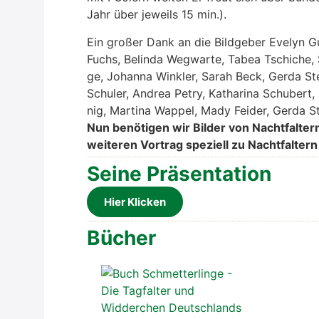
Jahr über jeweils 15 min.).
Ein gro­ßer Dank an die Bild­ge­ber
Eve­lyn G
Fuchs,
Belin­da Weg­war­te,
Tabea Tschi­che,
ge
,
Johan­na Wink­ler,
Sarah Beck, Ger­da Ste­
Schul­er, Andrea Petry, Katha­ri­na Schu­bert, 
nig, Mar­ti­na Wap­pel, Mady Fei­der, Ger­da St
Nun benö­ti­gen wir Bil­der von Nacht­fal­t
wei­te­ren Vor­trag spe­zi­ell zu Nacht­fal­ter
Sei­ne Prä­sen­ta­ti­on
Hier Kli­cken
Bücher