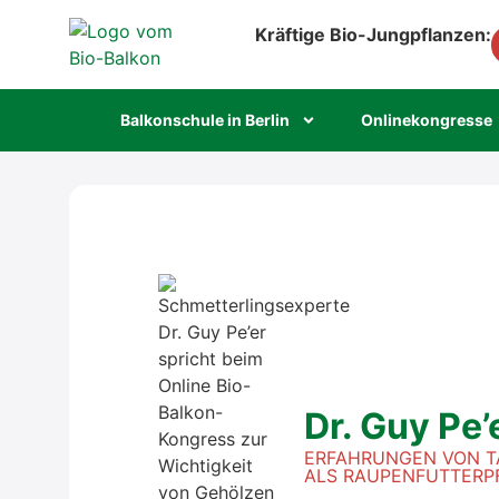
Kräftige Bio-Jungpflanzen:
Bal­kon­schu­le in Ber­lin
Online­kon­gres­se
Dr. Guy Pe’
ERFAH­RUN­GEN VON T
ALS RAU­PEN­FUT­TER­