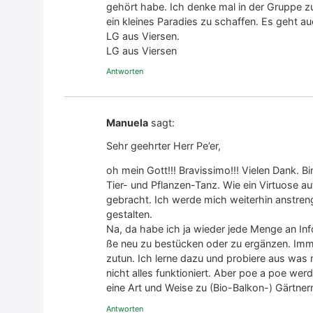
gehört habe. Ich den­ke mal in der Grup­pe zum
ein klei­nes Para­dies zu schaf­fen. Es geht auc
LG aus Vier­sen.
LG aus Vier­sen
Antworten
Manuela
sagt:
Sehr geehr­ter Herr Pe’er,
oh mein Gott!!! Bra­vis­si­mo!!! Vie­len Dank. 
Tier- und Pflan­zen-Tanz. Wie ein Vir­tuo­se a
gebracht. Ich wer­de mich wei­ter­hin anstr
gestal­ten.
Na, da habe ich ja wie­der jede Men­ge an In
ße neu zu bestü­cken oder zu ergän­zen. Imme
zutun. Ich ler­ne dazu und pro­bie­re aus w
nicht alles funk­tio­niert. Aber poe a poe wer
eine Art und Wei­se zu (Bio-Bal­kon-) Gärt­ner
Antworten