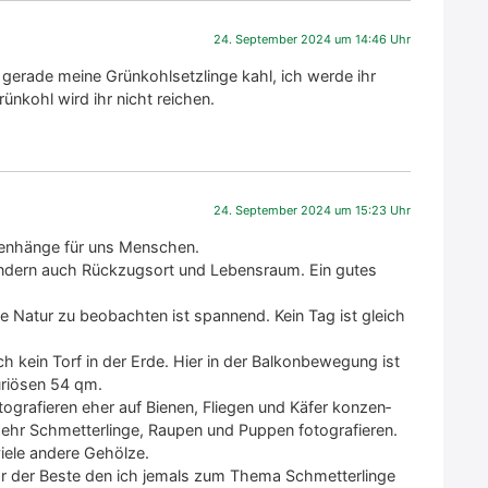
24. September 2024 um 14:46 Uhr
t gera­de mei­ne Grün­kohl­setz­lin­ge kahl, ich wer­de ihr
ün­kohl wird ihr nicht rei­chen.
24. September 2024 um 15:23 Uhr
en­hän­ge für uns Men­schen.
on­dern auch Rück­zugs­ort und Lebens­raum. Ein gutes
e Natur zu beob­ach­ten ist span­nend. Kein Tag ist gleich
ch kein Torf in der Erde. Hier in der Bal­kon­be­we­gung ist
u­riö­sen 54 qm.
­gra­fie­ren eher auf Bie­nen, Flie­gen und Käfer kon­zen­
hr Schmet­ter­lin­ge, Rau­pen und Pup­pen foto­gra­fie­ren.
­le ande­re Gehöl­ze.
war der Bes­te den ich jemals zum The­ma Schmet­ter­lin­ge