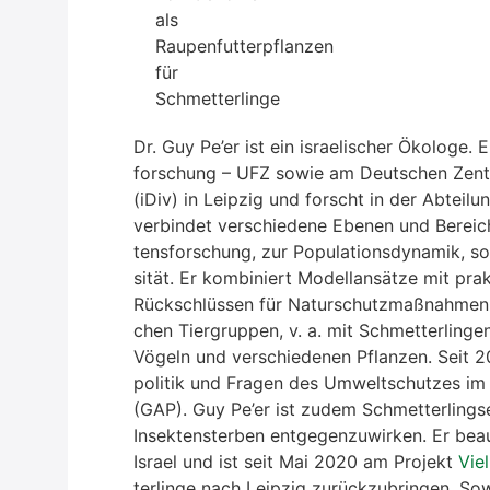
Dr. Guy Pe’er ist ein israe­li­scher Öko­lo­ge
for­schung – UFZ sowie am Deut­schen Zen­trum f
(iDiv) in Leip­zig und forscht in der Abtei­l
ver­bin­det ver­schie­de­ne Ebe­nen und Berei­c
tens­for­schung, zur Popu­la­ti­ons­dy­na­mik, 
si­tät. Er kom­bi­niert Modell­an­sät­ze mit pra
Rück­schlüs­sen für Natur­schutz­maß­nah­men. 
chen Tier­grup­pen, v. a. mit Schmet­ter­lin­g
Vögeln und ver­schie­de­nen Pflan­zen. Seit 
po­li­tik und Fra­gen des Umwelt­schut­zes im
(GAP). Guy
Pe’er ist zudem Schmet­ter­lings
Insek­ten­ster­ben ent­ge­gen­zu­wir­ken. Er bea
Isra­el und ist seit Mai 2020 am Pro­jekt
Viel
ter­lin­ge nach Leip­zig zurück­zu­brin­gen. 