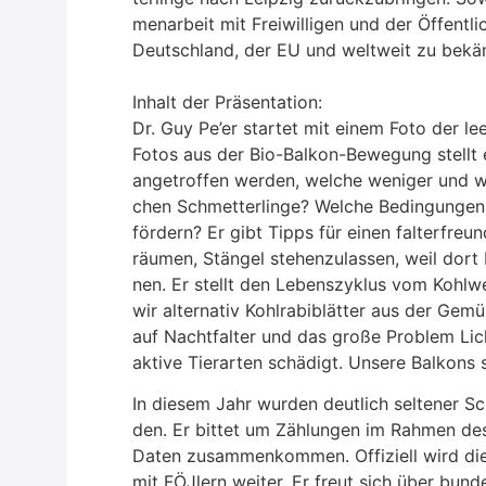
men­ar­beit mit Frei­wil­li­gen und der Öffent­li
Deutsch­land, der EU und welt­weit zu bekä
Inhalt der Prä­sen­ta­ti­on:
Dr. Guy Pe’er star­tet mit einem Foto der le
Fotos aus der Bio-Bal­kon-Bewe­gung stellt er 
ange­trof­fen wer­den, wel­che weni­ger und 
chen Schmet­ter­lin­ge? Wel­che Bedin­gun­ge
för­dern? Er gibt Tipps für einen fal­ter­freun
räu­men, Stän­gel ste­hen­zu­las­sen, weil dor
nen. Er stellt den Lebens­zy­klus vom Kohl­wei
wir alter­na­tiv Kohl­ra­bi­blät­ter aus der Gem
auf Nacht­fal­ter und das gro­ße Pro­blem Li
ak­ti­ve Tier­ar­ten schä­digt. Unse­re Bal­kons s
In die­sem Jahr wur­den deut­lich sel­te­ner Schm
den. Er bit­tet um Zäh­lun­gen im Rah­men des
Daten zusam­men­kom­men. Offi­zi­ell wird die
mit FÖJ­lern wei­ter. Er freut sich über bun­d