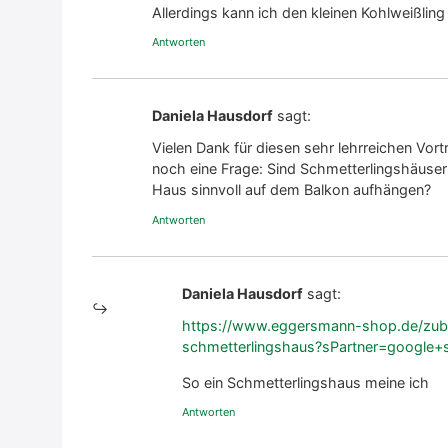
Aller­dings kann ich den klei­nen Kohl­weiß­li
Antworten
Daniela Hausdorf
sagt:
Vie­len Dank für die­sen sehr lehr­rei­chen Vor
noch eine Fra­ge: Sind Schmet­ter­lings­häu­s
Haus sinn­voll auf dem Bal­kon auf­hän­gen?
Antworten
Daniela Hausdorf
sagt:
https://www.eggersmann-shop.de/zube
schmetterlingshaus?sPartner=google
So ein Schmet­ter­lings­haus mei­ne ich
Antworten