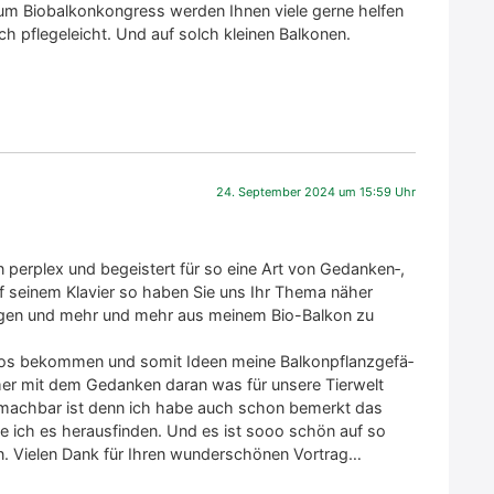
 Bio­bal­kon­kon­gress wer­den Ihnen vie­le ger­ne hel­fen
h pfle­ge­leicht. Und auf solch klei­nen Bal­ko­nen.
24. September 2024 um 15:59 Uhr
Bin per­plex und begeis­tert für so eine Art von Gedanken‑,
uf sei­nem Kla­vier so haben Sie uns Ihr The­ma näher
en­gen und mehr und mehr aus mei­nem Bio-Bal­kon zu
fos bekom­men und somit Ideen mei­ne Bal­kon­pflanz­ge­fä­
r mit dem Gedan­ken dar­an was für unse­re Tier­welt
as mach­bar ist denn ich habe auch schon bemerkt das
­de ich es her­aus­fin­den. Und es ist sooo schön auf so
n. Vie­len Dank für Ihren wun­der­schö­nen Vor­trag…