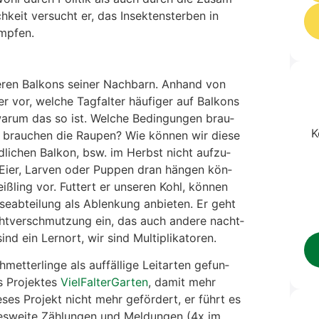
ch­keit ver­sucht er, das Insek­ten­ster­ben in
mp­fen.
e­ren Bal­kons sei­ner Nach­barn. Anhand von
vor, wel­che Tag­fal­ter häu­fi­ger auf Bal­kons
war­um das so ist. Wel­che Bedin­gun­gen brau­
K
n brau­chen die Rau­pen? Wie kön­nen wir die­se
d­li­chen Bal­kon, bsw. im Herbst nicht auf­zu­
t Eier, Lar­ven oder Pup­pen dran hän­gen kön­
ß­ling vor. Fut­tert er unse­ren Kohl, kön­nen
ü­se­ab­tei­lung als Ablen­kung anbie­ten. Er geht
cht­ver­schmut­zung ein, das auch ande­re nacht­
ind ein Lern­ort, wir sind Mul­ti­pli­ka­to­ren.
et­ter­lin­ge als auf­fäl­li­ge Leit­ar­ten gefun­
 Pro­jek­tes
Viel­Fal­ter­Gar­ten
, damit mehr
­ses Pro­jekt nicht mehr geför­dert, er führt es
es­wei­te Zäh­lun­gen und Mel­dun­gen (4x im