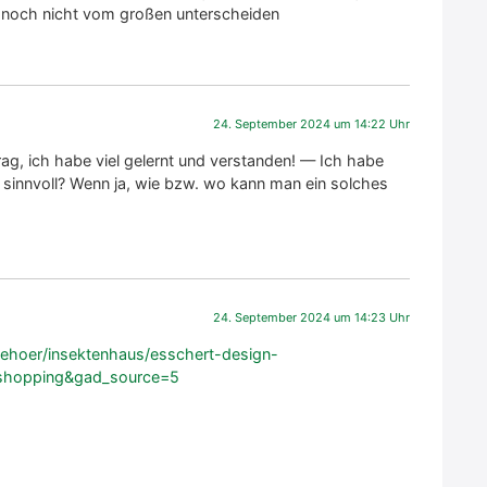
ng noch nicht vom gro­ßen unter­schei­den
24. September 2024 um 14:22 Uhr
­trag, ich habe viel gelernt und ver­stan­den! — Ich habe
er sinn­voll? Wenn ja, wie bzw. wo kann man ein sol­ches
24. September 2024 um 14:23 Uhr
hoer/insektenhaus/esschert-design-
+shopping&gad_source=5