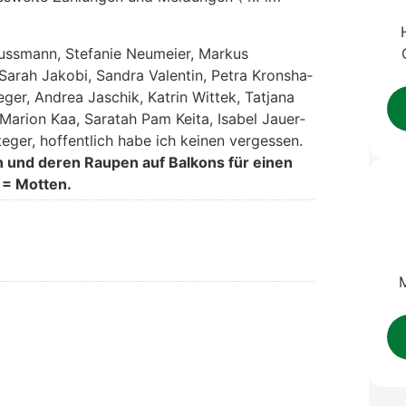
uss­mann,
Ste­fa­nie Neu­mei­er,
Mar­kus
Sarah Jako­bi,
San­dra Valen­tin,
Petra Kronsha­
ger, Andrea Jaschik, Kat­rin Wit­tek, Tat­ja­na
Mari­on Kaa, Sara­tah Pam Kei­ta, Isa­bel Jau­er­
e­ger, hof­fent­lich habe ich kei­nen ver­ges­sen.
ern und deren Rau­pen auf Bal­kons für einen
n = Mot­ten.
M