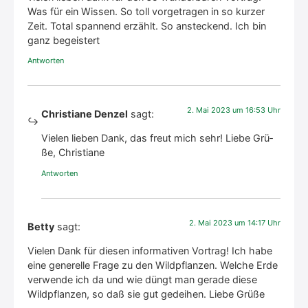
Was für ein Wis­sen. So toll vor­ge­tra­gen in so kur­zer
Zeit. Total span­nend erzählt. So anste­ckend. Ich bin
ganz begeis­tert
Antworten
2. Mai 2023 um 16:53 Uhr
Christiane Denzel
sagt:
Vie­len lie­ben Dank, das freut mich sehr! Lie­be Grü­
ße, Chris­tia­ne
Antworten
2. Mai 2023 um 14:17 Uhr
Betty
sagt:
Vie­len Dank für die­sen infor­ma­ti­ven Vor­trag! Ich habe
eine gene­rel­le Fra­ge zu den Wild­pflan­zen. Wel­che Erde
ver­wen­de ich da und wie düngt man gera­de die­se
Wild­pflan­zen, so daß sie gut gedei­hen. Lie­be Grü­ße