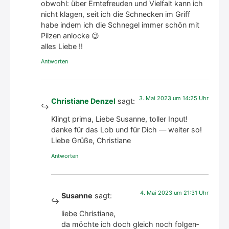
obwohl: über Ern­te­freu­den und Viel­falt kann ich
nicht kla­gen, seit ich die Schne­cken im Griff
habe indem ich die Schne­gel immer schön mit
Pil­zen anlo­cke 😉
alles Lie­be !!
Antworten
3. Mai 2023 um 14:25 Uhr
Christiane Denzel
sagt:
Klingt pri­ma, Lie­be Susan­ne, tol­ler Input!
dan­ke für das Lob und für Dich — wei­ter so!
Lie­be Grü­ße, Chris­tia­ne
Antworten
4. Mai 2023 um 21:31 Uhr
Susanne
sagt:
lie­be Chris­tia­ne,
da möch­te ich doch gleich noch fol­gen­