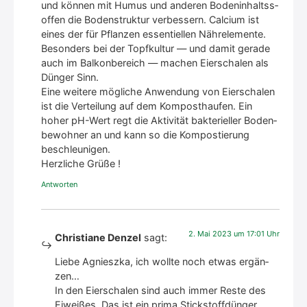
und kön­nen mit Humus und ande­ren Boden­in­halts­s­
of­fen die Boden­struk­tur ver­bes­sern. Cal­ci­um ist
eines der für Pflan­zen essen­ti­el­len Nähr­ele­men­te.
Beson­ders bei der Topf­kul­tur — und damit gera­de
auch im Bal­kon­be­reich — machen Eier­scha­len als
Dün­ger Sinn.
Eine wei­te­re mög­li­che Anwen­dung von Eier­scha­len
ist die Ver­tei­lung auf dem Kom­post­hau­fen. Ein
hoher pH-Wert regt die Akti­vi­tät bak­te­ri­el­ler Boden­
be­woh­ner an und kann so die Kom­pos­tie­rung
beschleu­ni­gen.
Herz­li­che Grü­ße !
Antworten
2. Mai 2023 um 17:01 Uhr
Christiane Denzel
sagt:
Lie­be Agnieszka, ich woll­te noch etwas ergän­
zen…
In den Eier­scha­len sind auch immer Res­te des
Eiwei­ßes. Das ist ein pri­ma Stick­stoff­dün­ger,