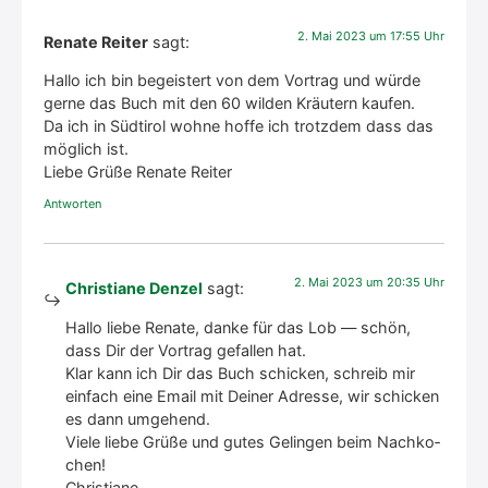
2. Mai 2023 um 17:55 Uhr
Renate Reiter
sagt:
Hal­lo ich bin begeis­tert von dem Vor­trag und wür­de
ger­ne das Buch mit den 60 wil­den Kräu­tern kau­fen.
Da ich in Süd­ti­rol woh­ne hof­fe ich trotz­dem dass das
mög­lich ist.
Lie­be Grü­ße Rena­te Rei­ter
Antworten
2. Mai 2023 um 20:35 Uhr
Christiane Denzel
sagt:
Hal­lo lie­be Rena­te, dan­ke für das Lob — schön,
dass Dir der Vor­trag gefal­len hat.
Klar kann ich Dir das Buch schi­cken, schreib mir
ein­fach eine Email mit Dei­ner Adres­se, wir schi­cken
es dann umge­hend.
Vie­le lie­be Grü­ße und gutes Gelin­gen beim Nach­ko­
chen!
Chris­tia­ne