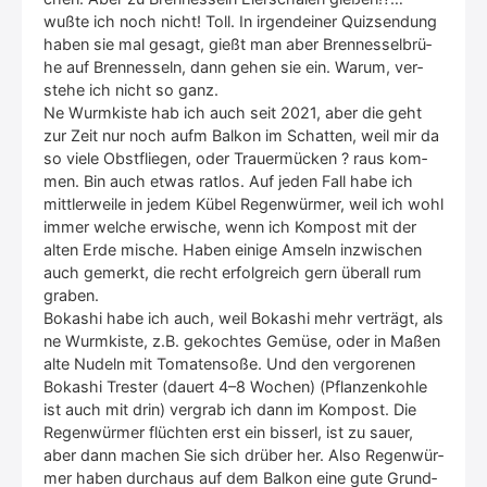
wuß­te ich noch nicht! Toll. In irgend­ei­ner Quiz­sen­dung
haben sie mal gesagt, gießt man aber Bren­nes­sel­brü­
he auf Bren­nes­seln, dann gehen sie ein. War­um, ver­
ste­he ich nicht so ganz.
Ne Wurm­kis­te hab ich auch seit 2021, aber die geht
zur Zeit nur noch aufm Bal­kon im Schat­ten, weil mir da
so vie­le Obst­flie­gen, oder Trau­er­mü­cken ? raus kom­
men. Bin auch etwas rat­los. Auf jeden Fall habe ich
mitt­ler­wei­le in jedem Kübel Regen­wür­mer, weil ich wohl
immer wel­che erwi­sche, wenn ich Kom­post mit der
alten Erde mische. Haben eini­ge Amseln inzwi­schen
auch gemerkt, die recht erfolg­reich gern über­all rum
gra­ben.
Boka­s­hi habe ich auch, weil Boka­s­hi mehr ver­trägt, als
ne Wurm­kis­te, z.B. gekoch­tes Gemü­se, oder in Maßen
alte Nudeln mit Toma­ten­so­ße. Und den ver­go­re­nen
Boka­s­hi Tres­ter (dau­ert 4–8 Wochen) (Pflan­zen­koh­le
ist auch mit drin) ver­grab ich dann im Kom­post. Die
Regen­wür­mer flüch­ten erst ein bis­serl, ist zu sau­er,
aber dann machen Sie sich drü­ber her. Also Regen­wür­
mer haben durch­aus auf dem Bal­kon eine gute Grund­