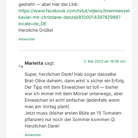
gedreht — aber hier der Link:
https://www.facebook.com/tvtut/videos/brennnessel-
kaviar-mit-christiane-denzel/810001439742986?
locale=de_DE
Herz­li­che Grü­ße!
Antworten
2. Mai 2023 um 16:06 Uhr
Marietta
sagt:
Super, herz­li­chen Dank! Hab sogar das­sel­be
Brat-Oli­ve daheim, dann wird´s sicher ein Erfolg.
Der Tipp mit dem Ein­wei­chen ist toll — bis­her
war ich immer mit dem Mör­ser unter­wegs, aber
Ein­wei­chen ist echt ein­fa­cher (jeden­falls wenn
man am Vor­tag plant)
Jetzt muss (bis­her ers­ten Blü­te an 15 Toma­ten­
pflan­zen) nur noch der Som­mer kom­men 😉
Herz­li­chen Dank!
Antworten