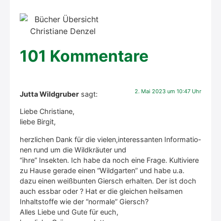
101 Kommentare
2. Mai 2023 um 10:47 Uhr
Jutta Wildgruber
sagt:
Lie­be Chris­tia­ne,
lie­be Bir­git,
herz­li­chen Dank für die vielen,interessanten Infor­ma­tio­
nen rund um die Wild­kräu­ter und
“ihre” Insek­ten. Ich habe da noch eine Fra­ge. Kul­ti­vie­re
zu Hau­se gera­de einen “Wild­gar­ten” und habe u.a.
dazu einen weiß­bun­ten Giersch erhal­ten. Der ist doch
auch ess­bar oder ? Hat er die glei­chen heil­sa­men
Inhalt­stof­fe wie der “nor­ma­le” Giersch?
Alles Lie­be und Gute für euch,