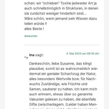
schen: wir “schie­ben” Toxi­ne jed­we­der Art ja
auch schnellst­mög­lich in Struk­tu­ren, in denen
sie zunächst weni­ger hin­der­lich sind…
Wäre schön, wenn jemand sein Wis­sen dazu
tei­len wür­de !!
alles Bes­te !
Antworten
4. Mai 2023 um 09:18 Uhr
Ina
sagt:
Dan­ke­schön, lie­be Susan­ne, das klingt
plau­si­bel, somit ist es wahr­schein­lich wie­
der­mal ein genia­ler Schach­zug der Natur,
alles beson­ders Wert­vol­le bzw. für Nach­
wuchs Zustän­di­ge, wie Früch­te und
Samen, sau­be­rer zu hal­ten. Ich kann mich
auch erin­nern, etwas über so genann­te
Vakuo­len gele­sen zu haben, die eben­falls
Gif­te zwi­schen­la­gern. (Lei­der haben Men­