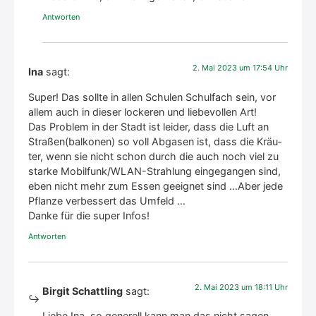
Antworten
2. Mai 2023 um 17:54 Uhr
Ina
sagt:
Super! Das soll­te in allen Schu­len Schul­fach sein, vor
allem auch in die­ser locke­ren und lie­be­vol­len Art!
Das Pro­blem in der Stadt ist lei­der, dass die Luft an
Straßen(balkonen) so voll Abga­sen ist, dass die Kräu­
ter, wenn sie nicht schon durch die auch noch viel zu
star­ke Mobil­fun­k/W­LAN-Strah­lung ein­ge­gan­gen sind,
eben nicht mehr zum Essen geeig­net sind …Aber jede
Pflan­ze ver­bes­sert das Umfeld …
Dan­ke für die super Infos!
Antworten
2. Mai 2023 um 18:11 Uhr
Birgit Schattling
sagt:
Lie­be Ina, so gene­rell kann man das nicht sagen,