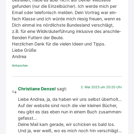
gefun­den (nur die Ein­zel­bü­cher). Ich wer­de mich per
Email oder tele­fo­nisch mel­den. Dein Vor­trag war ein­
fach Klas­se und ich wür­de mich rie­sig freu­en, wenn es
Dich ein­mal ins nörd­lichs­te Bun­des­land ver­schlägt,
z.B. für eine Wild­kräu­ter­füh­rung inklu­si­ve des anschlie­
ßen­den Fut­tern der Beu­te.
Herz­li­chen Dank für die vie­len Ideen und Tipps.
Lie­be Grü­ße
Andrea
Antworten
2. Mai 2023 um 20:20 Uhr
Christiane Denzel
sagt:
Lie­be Andrea, ja, da haben wir uns selbst über­holt…
Auf der web­site sind noch die vier klei­nen Bücher,
neu gibt es das eben nun in einem Buch zusam­men­
ge­fasst…
Dei­ne Mail kam gera­de, wir schi­cken es bald los.
Und ja, wer weiß, wo es mich noch hin ver­schlägt…