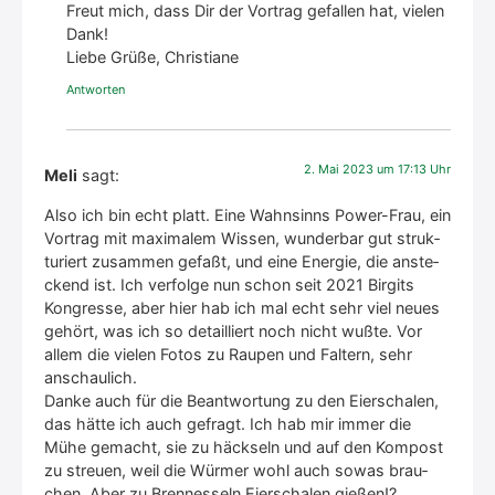
Freut mich, dass Dir der Vor­trag gefal­len hat, vie­len
Dank!
Lie­be Grü­ße, Chris­tia­ne
Antworten
2. Mai 2023 um 17:13 Uhr
Meli
sagt:
Also ich bin echt platt. Eine Wahn­sinns Power-Frau, ein
Vor­trag mit maxi­ma­lem Wis­sen, wun­der­bar gut struk­
tu­riert zusam­men gefaßt, und eine Ener­gie, die anste­
ckend ist. Ich ver­fol­ge nun schon seit 2021 Birgits
Kon­gres­se, aber hier hab ich mal echt sehr viel neu­es
gehört, was ich so detail­liert noch nicht wuß­te. Vor
allem die vie­len Fotos zu Rau­pen und Fal­tern, sehr
anschau­lich.
Dan­ke auch für die Beant­wor­tung zu den Eier­scha­len,
das hät­te ich auch gefragt. Ich hab mir immer die
Mühe gemacht, sie zu häck­seln und auf den Kom­post
zu streu­en, weil die Wür­mer wohl auch sowas brau­
chen. Aber zu Bren­nes­seln Eier­scha­len gie­ßen!?…