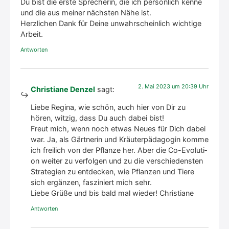
Du bist die ers­te Spre­che­rin, die ich per­sön­lich ken­ne
und die aus mei­ner nächs­ten Nähe ist.
Herz­li­chen Dank für Dei­ne unwahr­schein­lich wich­ti­ge
Arbeit.
Antworten
2. Mai 2023 um 20:39 Uhr
Christiane Denzel
sagt:
Lie­be Regi­na, wie schön, auch hier von Dir zu
hören, wit­zig, dass Du auch dabei bist!
Freut mich, wenn noch etwas Neu­es für Dich dabei
war. Ja, als Gärt­ne­rin und Kräu­ter­päd­ago­gin kom­me
ich frei­lich von der Pflan­ze her. Aber die Co-Evo­lu­ti­
on wei­ter zu ver­fol­gen und zu die ver­schie­dens­ten
Stra­te­gien zu ent­de­cken, wie Pflan­zen und Tie­re
sich ergän­zen, fas­zi­niert mich sehr.
Lie­be Grü­ße und bis bald mal wie­der! Chris­tia­ne
Antworten