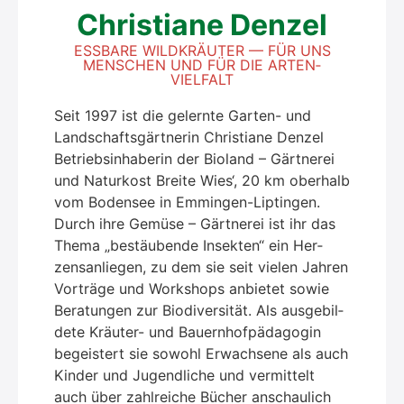
Chris­tia­ne Den­zel
ESS­BA­RE WILD­KRÄU­TER — FÜR UNS
MEN­SCHEN UND FÜR DIE ARTEN­
VIEL­FALT
Seit 1997 ist die gelern­te Gar­ten- und
Land­schafts­gärt­ne­rin Chris­tia­ne Den­zel
Betriebs­in­ha­be­rin der Bio­land – Gärt­ne­rei
und Natur­kost Brei­te Wies‘, 20 km ober­halb
vom Boden­see in Emmin­gen-Lip­tin­gen.
Durch ihre Gemü­se – Gärt­ne­rei ist ihr das
The­ma „bestäu­ben­de Insek­ten“ ein Her­
zens­an­lie­gen, zu dem sie seit vie­len Jah­ren
Vor­trä­ge und Work­shops anbie­tet sowie
Bera­tun­gen zur Bio­di­ver­si­tät. Als aus­ge­bil­
de­te Kräu­ter- und Bau­ern­hof­päd­ago­gin
begeis­tert sie sowohl Erwach­se­ne als auch
Kin­der und Jugend­li­che und ver­mit­telt
auch über zahl­rei­che Bücher anschau­lich