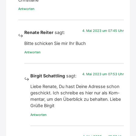
Antworten
4. Mai 2023 um 07:45 Uhr
Renate Reiter
sagt:
Bit­te schi­cken Sie mir Ihr Buch
Antworten
4. Mai 2023 um 07:53 Uhr
Birgit Schattling
sagt:
Lie­be Rena­te, Du hast Dei­ne Adres­se schon
geschickt. Ich schrei­be es hier nur als Kom­
men­tar, um den Über­blick zu behal­ten. Lie­be
Grü­ße Bir­git
Antworten