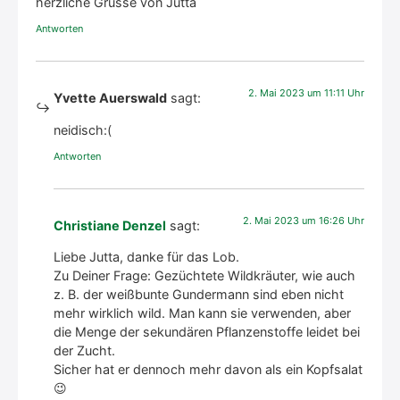
herz­li­che Grüs­se von Jut­ta
Antworten
2. Mai 2023 um 11:11 Uhr
Yvette Auerswald
sagt:
nei­disch:(
Antworten
2. Mai 2023 um 16:26 Uhr
Christiane Denzel
sagt:
Lie­be Jut­ta, dan­ke für das Lob.
Zu Dei­ner Fra­ge: Gezüch­te­te Wild­kräu­ter, wie auch
z. B. der weiß­bun­te Gun­der­mann sind eben nicht
mehr wirk­lich wild. Man kann sie ver­wen­den, aber
die Men­ge der sekun­dä­ren Pflan­zen­stof­fe lei­det bei
der Zucht.
Sicher hat er den­noch mehr davon als ein Kopf­sa­lat
😉