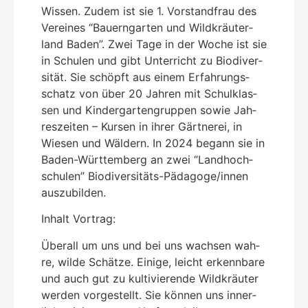
Wis­sen. Zudem ist sie 1. Vor­stand­frau des
Ver­ei­nes “Bau­ern­gar­ten und Wild­kräu­ter­
land Baden”. Zwei Tage in der Woche ist sie
in Schu­len und gibt Unter­richt zu Bio­di­ver­
si­tät. Sie schöpft aus einem Erfah­rungs­
schatz von über 20 Jah­ren mit Schul­klas­
sen und Kin­der­gar­ten­grup­pen sowie Jah­
res­zei­ten – Kur­sen in ihrer Gärt­ne­rei, in
Wie­sen und Wäl­dern. In 2024 begann sie in
Baden-Würt­tem­berg an zwei “Land­hoch­
schu­len” Bio­di­ver­si­täts-Päd­ago­ge/in­nen
aus­zu­bil­den.
Inhalt Vor­trag:
Über­all um uns und bei uns wach­sen wah­
re, wil­de Schät­ze. Eini­ge, leicht erkenn­ba­re
und auch gut zu kul­ti­vie­ren­de Wild­kräu­ter
wer­den vor­ge­stellt. Sie kön­nen uns inner­