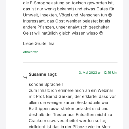
die E‑Smogbelastung so toxisch gewor­den ist,
das ist nur wenig bekannt) und etwas Gutes für
Umwelt, Insek­ten, Vögel und Men­schen tun 😉
Inter­es­sant, das Obst weni­ger belas­tet ist als
ande­re Pflan­zen, unser ana­ly­tisch geschul­ter
Geist will natür­lich gleich wis­sen wie­so 😉
Lie­be Grü­ße, Ina
Antworten
3. Mai 2023 um 12:19 Uhr
Susanne
sagt:
schö­ne Spra­che !
zum Inhalt: ich erin­ne­re mich an ein Web­i­nar
mit Prof. Bernd Ger­ken, der erklär­te, dass vor
allem die weni­ger zar­ten Bestand­tei­le wie
Blatt­rip­pen usw. stär­ker belas­tet sind und
des­halb der Tres­ter aus Ent­saf­tern nicht zu
Cra­ckern usw. ver­ar­bei­tet wer­den soll­te;
viel­leicht ist das in der Pflan­ze wie im Men­