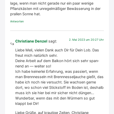
la­ge, wenn man nicht gera­de nur ein paar weni­ge
Pflanz­käs­ten mit unre­gel­mä­ßi­ger Bewäs­se­rung in der
pral­len Son­ne hat.
Antworten
2. Mai 2023 um 20:27 Uhr
Christiane Denzel
sagt:
Lie­be Meli, vie­len Dank auch Dir für Dein Lob. Das
freut mich natür­lich sehr.
Dei­ne Arbeit auf dem Bal­kon hört sich sehr span­
nend an — wei­ter so!
Ich habe kei­ner­lei Erfah­rung, was pas­siert, wenn
man Brenn­nes­seln mit Brenn­nes­sel­jau­che gießt, das
habe ich noch nie ver­sucht. Sie wach­sen ger­ne
dort, wo schon viel Stick­stoff im Boden ist, des­halb
muss ich sie hier bei mir sicher nicht dün­gen…
Wun­der­bar, wenn das mit den Wür­mern so gut
klappt bei Dir!
Lie­be Grü­ße, auf krau­ti­ge Zei­ten, Chris­tia­ne