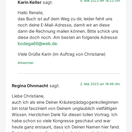
4. Mai 2023 um 18:23 Uhr
Karin Keller
sagt:
Hal­lo Rena­te,
das Buch ist auf dem Weg zu dir, lei­der fehlt uns
noch dei­ne E‑Mail-Adres­se, damit wir an die­se
dann die Rech­nung mai­len kön­nen. Bit­te schick uns
die­se doch noch. Am bes­ten an fol­gen­de Adres­se:
bodega66@web.de
.
Vie­le Grü­ße Karin (im Auf­trag von Chris­tia­ne)
Antworten
2. Mai 2023 um 18:49 Uhr
Regina Ohnmacht
sagt:
Lie­be Chris­tia­ne,
auch ich als eine Dei­ner Kräu­ter­päd­ago­gen­kol­le­gin­nen
bin total fas­zi­niert von Dei­nem unglaub­lich viel­fäl­ti­gen
Wis­sen. Herz­li­chen Dank für die­sen tol­len Vor­trag. Ich
habe schon so vie­le Kon­gres­se geschaut und war
heu­te ganz erstaunt, dass ich Dei­nen Namen hier fand.