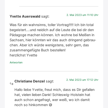
2. Mai 2023 um 11:10 Uhr
Yvette Auerswald
sagt:
Was für ein wahn­sinns, tol­ler Vor­trag!!!!! Ich bin total
begeistert.…und nei­dich auf die Leu­te die bei dir den
Päd­ago­ge machen kön­nen. Ich woh­ne bei Mei­ßen in
Sach­sen, hier könn­ten wir das auch drin­gend gebrau­
chen. Aber ich wür­de wenigs­tens, sehr gern, das
zusam­men­ge­füg­te Buch bestel­len!
herz­lichst Yvette
Antworten
2. Mai 2023 um 17:12 Uhr
Christiane Denzel
sagt:
Hal­lo lie­be Yvette, freut mich, dass es Dir gefal­len
hat, vie­len lie­ben Dank! Schles­wig-Hol­stein hat
auch schon ange­fragt, wer weiß, wo ich damit
noch so hin­kom­men 😅