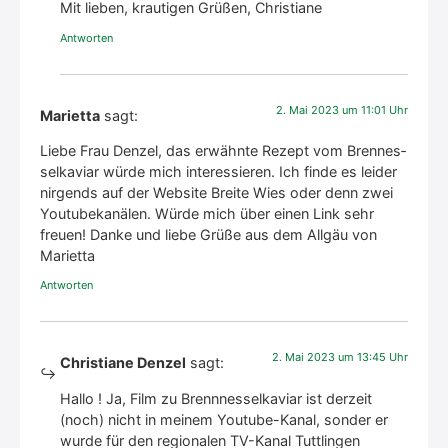
Mit lie­ben, krau­ti­gen Grü­ßen, Chris­tia­ne
Antworten
2. Mai 2023 um 11:01 Uhr
Marietta
sagt:
Lie­be Frau Den­zel, das erwähn­te Rezept vom Bren­nes­
sel­ka­vi­ar wür­de mich inter­es­sie­ren. Ich fin­de es lei­der
nir­gends auf der Web­site Brei­te Wies oder denn zwei
You­tube­ka­nä­len. Wür­de mich über einen Link sehr
freu­en! Dan­ke und lie­be Grü­ße aus dem All­gäu von
Mari­et­ta
Antworten
2. Mai 2023 um 13:45 Uhr
Christiane Denzel
sagt:
Hal­lo ! Ja, Film zu Brenn­nes­sel­ka­vi­ar ist der­zeit
(noch) nicht in mei­nem You­tube-Kanal, son­der er
wur­de für den regio­na­len TV-Kanal Tutt­lin­gen