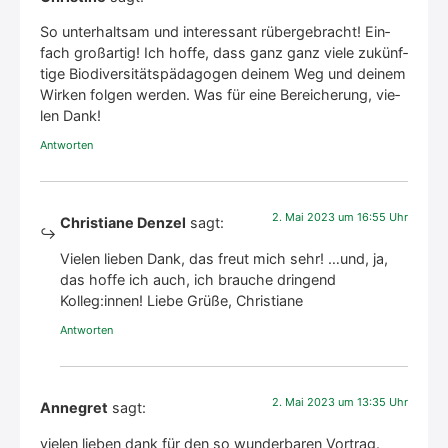
So unter­halt­sam und inter­es­sant rüber­ge­bracht! Ein­
fach groß­ar­tig! Ich hof­fe, dass ganz ganz vie­le zukünf­
ti­ge Bio­di­ver­si­täts­päd­ago­gen dei­nem Weg und dei­nem
Wir­ken fol­gen wer­den. Was für eine Berei­che­rung, vie­
len Dank!
Antworten
2. Mai 2023 um 16:55 Uhr
Christiane Denzel
sagt:
Vie­len lie­ben Dank, das freut mich sehr! …und, ja,
das hof­fe ich auch, ich brau­che drin­gend
Kolleg:innen! Lie­be Grü­ße, Chris­tia­ne
Antworten
2. Mai 2023 um 13:35 Uhr
Annegret
sagt:
vie­len lie­ben dank für den so wun­der­ba­ren Vor­trag.