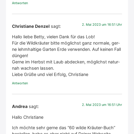
Antworten
2. Mai 2023 um 16:51 Uhr
Christiane Denzel
sagt:
Hal­lo lie­be Bet­ty, vie­len Dank für das Lob!
Für die Wild­kräu­ter bit­te mög­lichst ganz nor­ma­le, ger­
ne lehm­hal­ti­ge Gar­ten Erde ver­wen­den. Auf kei­nen Fall
dün­gen!
Ger­ne im Herbst mit Laub abde­cken, mög­lichst natur­
nah wach­sen las­sen.
Lie­be Grü­ße und viel Erfolg, Chris­tia­ne
Antworten
2. Mai 2023 um 16:51 Uhr
Andrea
sagt:
Hal­lo Chris­tia­ne
Ich möch­te sehr ger­ne das “60 wil­de Kräu­ter-Buch”
bestel­len, habe es aber nicht auf Dei­ner Web­sei­te