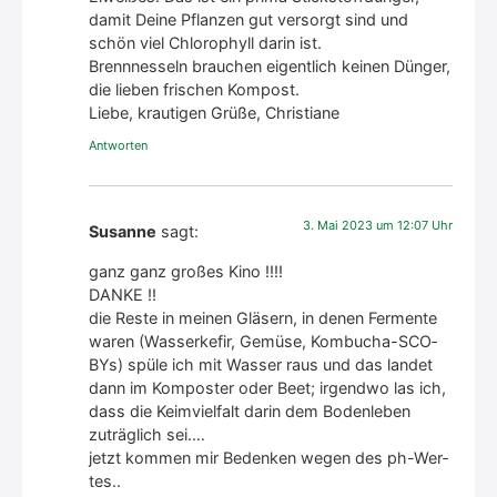
damit Dei­ne Pflan­zen gut ver­sorgt sind und
schön viel Chlo­ro­phyll dar­in ist.
Brenn­nes­seln brau­chen eigent­lich kei­nen Dün­ger,
die lie­ben fri­schen Kom­post.
Lie­be, krau­ti­gen Grü­ße, Chris­tia­ne
Antworten
3. Mai 2023 um 12:07 Uhr
Susanne
sagt:
ganz ganz gro­ßes Kino !!!!
DANKE !!
die Res­te in mei­nen Glä­sern, in denen Fer­men­te
waren (Was­ser­ke­fir, Gemü­se, Kom­bu­cha-SCO­
BYs) spü­le ich mit Was­ser raus und das lan­det
dann im Kom­pos­ter oder Beet; irgend­wo las ich,
dass die Keim­viel­falt dar­in dem Boden­le­ben
zuträg­lich sei.…
jetzt kom­men mir Beden­ken wegen des ph-Wer­
tes..