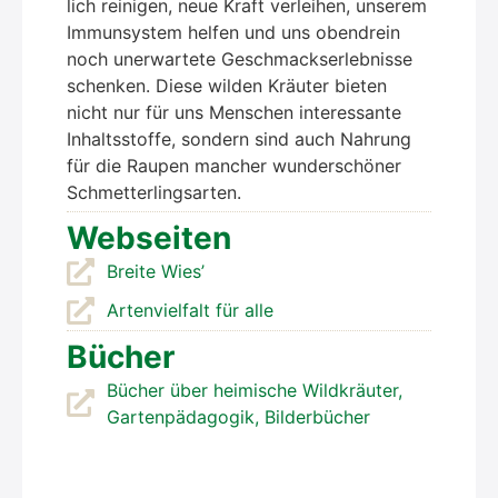
lich rei­ni­gen, neue Kraft ver­lei­hen, unse­rem
Immun­sys­tem hel­fen und uns oben­drein
noch uner­war­te­te Geschmacks­er­leb­nis­se
schen­ken. Die­se wil­den Kräu­ter bie­ten
nicht nur für uns Men­schen inter­es­san­te
Inhalts­stof­fe, son­dern sind auch Nah­rung
für die Rau­pen man­cher wun­der­schö­ner
Schmet­ter­lings­ar­ten.
Web­sei­ten
Brei­te Wies’
Arten­viel­falt für alle
Bücher
Bücher über hei­mi­sche Wild­kräu­ter,
Gar­ten­päd­ago­gik, Bil­der­bü­cher