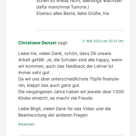
schen so etwas nicht, aller­dings wach­sen
dafür manch­mal Tumo­re.)
Eben­so alles Bes­te, lie­be Grü­ße, Ina
2. Mai 2023 um 20:31 Uhr
Christiane Denzel
sagt:
Lie­be Ina, vie­len Dank, schön, dass Dir unse­re
Arbeit gefällt. Ja, die Schu­len sind alle hap­py, wenn
wir kom­men, auch das feed­back der Leh­rer ist
immer sehr gut.
Da wir uns über unter­schied­lichs­te Töp­fe finan­zie­
ren, klappt das auch ganz gut.
Die ver­gan­ge­nen Jah­re haben wir jeweils über 1.000
Kin­der erreicht, es macht viel Freu­de.
Lie­be Bir­git, vie­len Dank für das Video und die
Beant­wor­tung der ande­ren Fra­gen.
Antworten