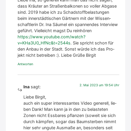
dass Kräu­ter an Stra­ßen­bal­ko­nen so vol­ler Abga­se
sind. 2019 habe ich zu Schad­stoff­be­las­tun­gen
beim inner­städ­ti­schen Gärt­nern mit der Wis­sen­
schaft­le­rin Dr. Ina Säu­mel ein span­nen­des Inter­view
geführt. Viel­leicht magst Du rein­hö­ren
https://www.youtube.com/watch?
v=KHa3U0_HfNc&t=2544s
. Sie spricht schon für
den Anbau in der Stadt. Sonst wür­de ich das Pro­
jekt nicht betrei­ben :). Lie­be Grü­ße Bir­git
Antworten
2. Mai 2023 um 19:54 Uhr
Ina
sagt:
Lie­be Bir­git,
auch ein super inter­es­san­tes Video gene­rell, lie­
ben Dank! Man kann ja in den zu belas­te­ten
Zonen nicht Ess­ba­res pflan­zen (soweit sie sich
durch kämp­fen, sogar das Baum­ster­ben nimmt
hier sehr ungu­te Aus­ma­ße an, beson­ders seit