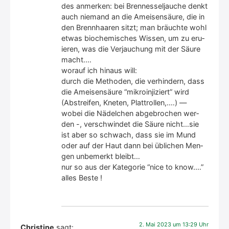
des anmer­ken: bei Bren­nes­sel­jau­che denkt
auch nie­mand an die Amei­sen­säu­re, die in
den Brenn­haa­ren sitzt; man bräuch­te wohl
etwas bio­che­mi­sches Wis­sen, um zu eru­
ie­ren, was die Ver­jau­chung mit der Säu­re
macht.…
wor­auf ich hin­aus will:
durch die Metho­den, die ver­hin­dern, dass
die Amei­sen­säu­re “mikro­in­ji­ziert” wird
(Abstrei­fen, Kne­ten, Platt­rol­len,.…) —
wobei die Nädel­chen abge­bro­chen wer­
den -, ver­schwin­det die Säu­re nicht…sie
ist aber so schwach, dass sie im Mund
oder auf der Haut dann bei übli­chen Men­
gen unbe­merkt bleibt…
nur so aus der Kate­go­rie “nice to know.…”
alles Bes­te !
2. Mai 2023 um 13:29 Uhr
Christine
sagt: