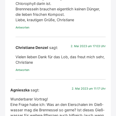
Chlo­ro­phyll dar­in ist.
Brenn­nes­seln brau­chen eigent­lich kei­nen Dün­ger,
die lie­ben fri­schen Kom­post.
Lie­be, krau­ti­gen Grü­ße, Chris­tia­ne
Antworten
2. Mai 2023 um 17:03 Uhr
Christiane Denzel
sagt:
Vie­len lie­ben Dank für das Lob, das freut mich sehr,
Chris­tia­ne
Antworten
2. Mai 2023 um 11:17 Uhr
Agnieszka
sagt:
Wun­der­ba­rer Vor­trag!
Eine Fra­ge habe ich: Was an den Eier­scha­len im Gieß­
was­ser mag die Bren­nes­sel so ger­ne? Ist die­ses Gieß­
was­ser für wei­te­re Pflan­zen auch hilf­reich (auch wenn