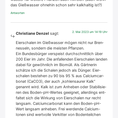
das Gieß­was­ser ohne­hin schon sehr kalk­hal­tig ist?)
Antworten
2. Mai 2023 um 14:19 Uhr
Christiane Denzel
sagt:
Eier­scha­len im Gieß­was­ser mögen nicht nur Bren­
nes­seln, son­dern die meis­ten Pflan­zen.
Ein Bun­des­bür­ger ver­speist durch­schnitt­lich über
200 Eier im Jahr. Die anfal­len­den Eier­scha­len lan­den
dabei für gewöhn­lich im Bio­müll. Als Gärt­ne­rin
schät­ze ich die Scha­len jedoch als Dün­ger. Eier­
scha­len bestehen zu 90 bis 95 % aus Cal­ci­um­car­
bo­nat (CaCO3), der auch „koh­len­saurer Kalk“
genannt wird. Kalk ist zum Anhe­ben oder Sta­bi­li­sie­
ren des Boden-pH-Wer­tes geeig­net, aller­dings ent­
fal­tet sich die Wir­kung von Eier­scha­len nur recht
lang­sam. Cal­ci­um­car­bo­nat kann den Boden-pH-
Wert lang­sam anhe­ben. Frei wer­den­de Cal­ci­um-
Ionen sind wert­vol­le Ver­kit­ter von Boden­teil­chen