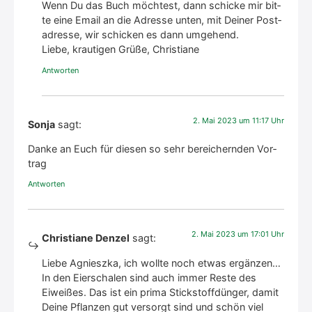
Wenn Du das Buch möch­test, dann schi­cke mir bit­
te eine Email an die Adres­se unten, mit Dei­ner Post­
adres­se, wir schi­cken es dann umge­hend.
Lie­be, krau­ti­gen Grü­ße, Chris­tia­ne
Antworten
2. Mai 2023 um 11:17 Uhr
Sonja
sagt:
Dan­ke an Euch für die­sen so sehr berei­chern­den Vor­
trag
Antworten
2. Mai 2023 um 17:01 Uhr
Christiane Denzel
sagt:
Lie­be Agnieszka, ich woll­te noch etwas ergän­zen…
In den Eier­scha­len sind auch immer Res­te des
Eiwei­ßes. Das ist ein pri­ma Stick­stoff­dün­ger, damit
Dei­ne Pflan­zen gut ver­sorgt sind und schön viel