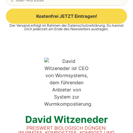
Kostenfrei JETZT Eintragen!
Der Versand erfolgt im Rahmen der
Datenschutzerklärung
. Du kannst
Alternative:
Dich jederzeit am Ende des Newsletters austragen.
David Wit­zeneder
PREIS­WERT BIO­LO­GISCH DÜN­GEN:
WURM­TEE, KOM­POST­TEE, KOM­POST UND