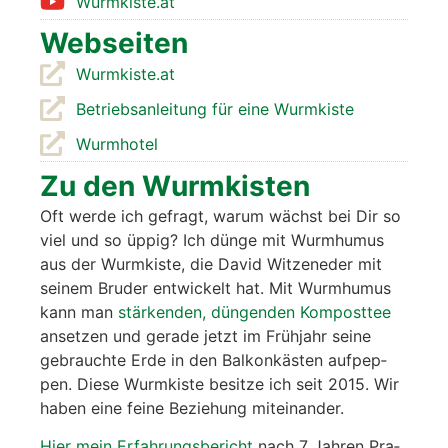
Wurmkiste.at
Web­sei­ten
Wurmkiste.at
Betriebs­an­lei­tung für eine Wurm­kis­te
Wurm­ho­tel
Zu den Wurm­kis­ten
Oft wer­de ich gefragt, war­um wächst bei Dir so
viel und so üppig? Ich dün­ge mit Wurm­hu­mus
aus der Wurm­kis­te, die David Wit­zeneder mit
sei­nem Bru­der ent­wi­ckelt hat. Mit Wurm­hu­mus
kann man
stär­ken­den, dün­gen­den Kom­post­tee
anset­zen und gera­de jetzt im Früh­jahr sei­ne
gebrauch­te Erde in den Bal­kon­käs­ten auf­pep­
pen. Die­se Wurm­kis­te besit­ze ich seit 2015. Wir
haben eine fei­ne Bezie­hung mit­ein­an­der.
Hier mein Erfah­rungs­be­richt
nach 7 Jah­ren Pra­