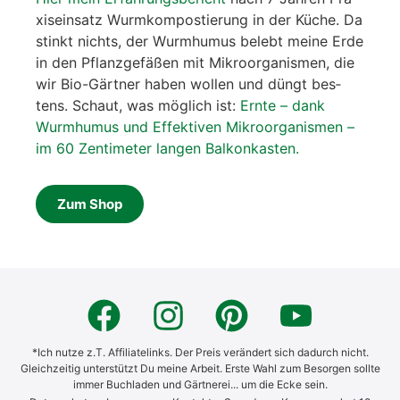
xis­ein­satz Wurm­kom­pos­tie­rung in der Küche. Da
stinkt nichts, der Wurm­hu­mus belebt mei­ne Erde
in den Pflanz­ge­fä­ßen mit Mikro­or­ga­nis­men, die
wir Bio-Gärt­ner haben wol­len und düngt bes­
tens. Schaut, was mög­lich ist:
Ern­te – dank
Wurm­hu­mus und Effek­ti­ven Mikro­or­ga­nis­men –
im 60 Zen­ti­me­ter lan­gen Bal­kon­kas­ten.
Zum Shop
*Ich nutze z.T. Affiliatelinks. Der Preis verändert sich dadurch nicht.
Gleichzeitig unterstützt Du meine Arbeit. Erste Wahl zum Besorgen sollte
immer Buchladen und Gärtnerei... um die Ecke sein.