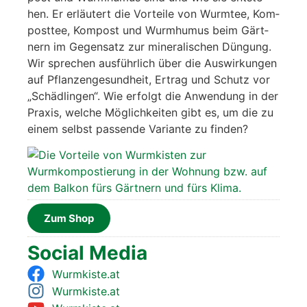
hen. Er erläu­tert die Vor­tei­le von Wurm­tee, Kom­
post­tee, Kom­post und Wurm­hu­mus beim Gärt­
nern im Gegen­satz zur mine­ra­li­schen Dün­gung.
Wir spre­chen aus­führ­lich über die Aus­wir­kun­gen
auf Pflan­zen­ge­sund­heit, Ertrag und Schutz vor
„Schäd­lin­gen“. Wie erfolgt die Anwen­dung in der
Pra­xis, wel­che Mög­lich­kei­ten gibt es, um die zu
einem selbst pas­sen­de Vari­an­te zu fin­den?
Zum Shop
Social Media
Wurmkiste.at
Wurmkiste.at