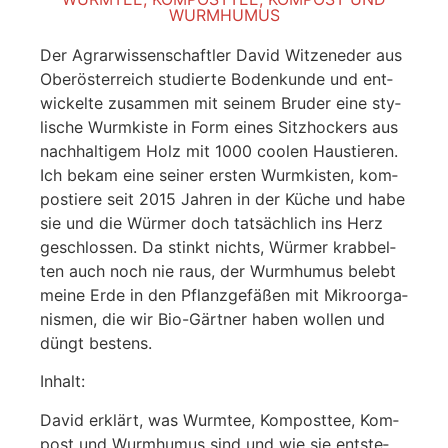
WURM­HU­MUS
Der Agrar­wis­sen­schaft­ler David Wit­zeneder aus
Ober­ös­ter­reich stu­dier­te Boden­kun­de und ent­
wi­ckel­te zusam­men mit sei­nem Bru­der eine sty­
li­sche Wurm­kis­te in Form eines Sitz­ho­ckers aus
nach­hal­ti­gem Holz mit 1000 coo­len Haus­tie­ren.
Ich bekam eine sei­ner ers­ten Wurm­kis­ten, kom­
pos­tie­re seit 2015 Jah­ren in der Küche und habe
sie und die Wür­mer doch tat­säch­lich ins Herz
geschlos­sen. Da stinkt nichts, Wür­mer krab­bel­
ten auch noch nie raus, der Wurm­hu­mus belebt
mei­ne Erde in den Pflanz­ge­fä­ßen mit Mikro­or­ga­
nis­men, die wir Bio-Gärt­ner haben wol­len und
düngt bes­tens.
Inhalt:
David erklärt, was Wurm­tee, Kom­post­tee, Kom­
post und Wurm­hu­mus sind und wie sie ent­ste­