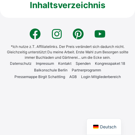
Inhaltsverzeichnis
*Ich nutze z.T. Affiliatelinks. Der Preis verändert sich dadurch nicht.
Gleichzeitig unterstützt Du meine Arbeit. Erste Wahl zum Besorgen sollte
immer Buchladen und Gärtnerei... um die Ecke sein.
Daten­schutz
Impres­sum
Kon­takt
Spen­den
Kon­gress­pa­ket 18
Bal­kon­schu­le Ber­lin
Part­ner­pro­gramm
Pres­se­map­pe Bir­git Schatt­ling
AGB
Log­in Mit­glie­der­be­reich
English
Deutsch