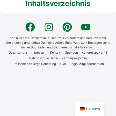
Inhaltsverzeichnis
*Ich nutze z.T. Affiliatelinks. Der Preis verändert sich dadurch nicht.
Gleichzeitig unterstützt Du meine Arbeit. Erste Wahl zum Besorgen sollte
immer Buchladen und Gärtnerei... um die Ecke sein.
Daten­schutz
Impres­sum
Kon­takt
Spen­den
Kon­gress­pa­ket 18
Bal­kon­schu­le Ber­lin
Part­ner­pro­gramm
Pres­se­map­pe Bir­git Schatt­ling
AGB
Log­in Mit­glie­der­be­reich
English
Deutsch