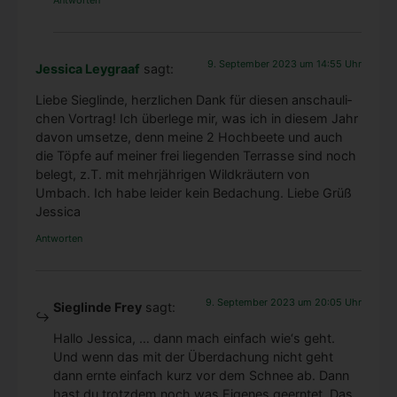
9. September 2023 um 14:55 Uhr
Jessica Leygraaf
sagt:
Lie­be Sieg­lin­de, herz­li­chen Dank für die­sen anschau­li­
chen Vor­trag! Ich über­le­ge mir, was ich in die­sem Jahr
davon umset­ze, denn mei­ne 2 Hoch­bee­te und auch
die Töp­fe auf mei­ner frei lie­gen­den Ter­ras­se sind noch
belegt, z.T. mit mehr­jäh­ri­gen Wild­kräu­tern von
Umbach. Ich habe lei­der kein Beda­chung. Lie­be Grüß
Jes­si­ca
Antworten
9. September 2023 um 20:05 Uhr
Sieglinde Frey
sagt:
Hal­lo Jes­si­ca, … dann mach ein­fach wie‘s geht.
Und wenn das mit der Über­da­chung nicht geht
dann ern­te ein­fach kurz vor dem Schnee ab. Dann
hast du trotz­dem noch was Eige­nes geern­tet. Das