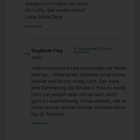
weni­ger Licht haben als vor­ne.
Ich hof­fe, das macht nichts?
Lie­be Grü­ße Deva
Antworten
10. September 2023 um
Sieglinde Frey
15:44 Uhr
sagt:
Viel­leicht kannst du sie hoch­stel­len auf Kis­ten
oder so… Hin­ter einem Gelän­der ist es immer
dunk­ler und fast zu wenig Licht. Das wäre
eine Opti­mie­rung der Situa­ti­on. Was zu wenig
Licht hat ver­geilt eben und ist auch nicht
ganz so wuchs­freu­dig. Schau ein­fach, wie es
etwas bes­ser wer­den könn­te. Schö­nen Sonn­
tag dir Sieg­lin­de
Antworten