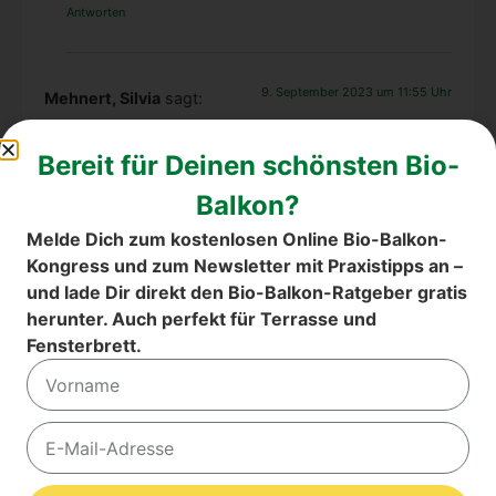
Antworten
9. September 2023 um 11:55 Uhr
Mehnert, Silvia
sagt:
Wun­der­ba­rer Bei­trag, vie­len lie­ben Dank. Ich hab soviel
Anre­gung erhal­ten, obwohl das erst mein zwei­ter Bio­
bal­kon­kon­gress ist. Aber ich habe schon eini­ges aus­
pro­biert und bin immer mehr begeistert.Ich wer­de
noch mehr aus­pro­bie­ren, denn ich mag die fri­sche
Kost. Ich lebe zwar in einem Wohn­ge­biet wo die Nach­
barn schon den­ken-die hat nicht so schöne(unnütze)
Pflan­zen.
Die­ses Jahr habe ich zum ers­ten Mal 2 Insek­ten­ho­tels,
die wirk­lich besetzt sind. Aber für mich ist das sehr
schön zu erle­ben. Scha­de, das ich erst jetzt als Rent­
ne­rin Zeit hat­te mich damit zu beschäftigen.Aber
umso dank­ba­rer bin ich jetzt und blei­be dran. Vilen
Dank und wei­ter so LG Sil­via
Antworten