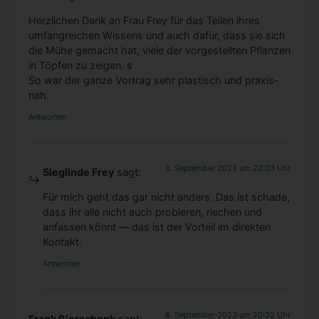
Herz­li­chen Dank an Frau Frey für das Tei­len ihres
umfang­rei­chen Wis­sens und auch dafür, dass sie sich
die Mühe gemacht hat, vie­le der vor­ge­stell­ten Pflan­zen
in Töp­fen zu zei­gen. s
So war der gan­ze Vor­trag sehr plas­tisch und pra­xis­
nah.
Antworten
8. September 2023 um 22:03 Uhr
Sieglinde Frey
sagt:
Für mich geht das gar nicht anders. Das ist scha­de,
dass ihr alle nicht auch pro­bie­ren, rie­chen und
anfas­sen könnt — das ist der Vor­teil im direk­ten
Kon­takt.
Antworten
8. September 2023 um 20:32 Uhr
Frank Bierschenk
sagt: