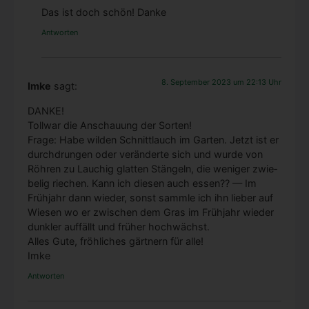
Das ist doch schön! Dan­ke
Antworten
8. September 2023 um 22:13 Uhr
Imke
sagt:
DANKE!
Toll­war die Anschau­ung der Sor­ten!
Fra­ge: Habe wil­den Schnitt­lauch im Gar­ten. Jetzt ist er
durch­drun­gen oder ver­än­der­te sich und wur­de von
Röh­ren zu Lau­chig glat­ten Stän­geln, die weni­ger zwie­
be­lig rie­chen. Kann ich die­sen auch essen?? — Im
Früh­jahr dann wie­der, sonst samm­le ich ihn lie­ber auf
Wie­sen wo er zwi­schen dem Gras im Früh­jahr wie­der
dunk­ler auf­fällt und frü­her hoch­wächst.
Alles Gute, fröh­li­ches gärt­nern für alle!
Imke
Antworten