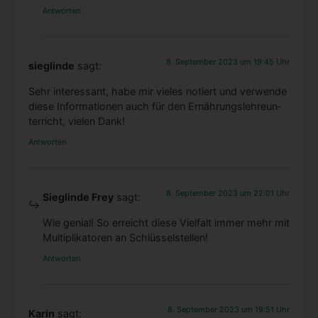
Antworten
8. September 2023 um 19:45 Uhr
sieglinde
sagt:
Sehr inter­es­sant, habe mir vie­les notiert und ver­wen­de
die­se Infor­ma­tio­nen auch für den Ernäh­rungs­leh­re­un­
ter­richt, vie­len Dank!
Antworten
8. September 2023 um 22:01 Uhr
Sieglinde Frey
sagt:
Wie geni­al! So erreicht die­se Viel­falt immer mehr mit
Mul­ti­pli­ka­to­ren an Schlüs­sel­stel­len!
Antworten
8. September 2023 um 19:51 Uhr
Karin
sagt: