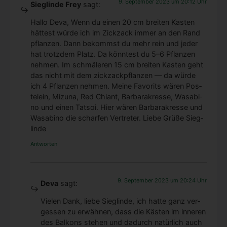
9. September 2023 um 20:12 Uhr
Sieglinde Frey
sagt:
Hal­lo Deva, Wenn du einen 20 cm brei­ten Kas­ten
hät­test wür­de ich im Zick­zack immer an den Rand
pflan­zen. Dann bekommst du mehr rein und jeder
hat trotz­dem Platz. Da könn­test du 5–6 Pflan­zen
neh­men. Im schmä­le­ren 15 cm brei­ten Kas­ten geht
das nicht mit dem zick­zack­pflan­zen — da wür­de
ich 4 Pflan­zen neh­men. Mei­ne Favo­rits wären Pos­
te­lein, Mizu­na, Red Chi­ant, Bar­ba­rak­res­se, Wasa­bi­
no und einen Tatsoi. Hier wären Bar­ba­rak­res­se und
Wasa­bi­no die schar­fen Ver­tre­ter. Lie­be Grü­ße Sieg­
lin­de
Antworten
9. September 2023 um 20:24 Uhr
Deva
sagt:
Vie­len Dank, lie­be Sieg­lin­de, ich hat­te ganz ver­
ges­sen zu erwäh­nen, dass die Käs­ten im inne­ren
des Bal­kons ste­hen und dadurch natür­lich auch