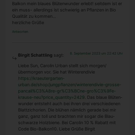
Fensterbrett.
Bal­kon mein blau­es Blü­ten­wun­der erlebt! seit­dem ist er
ein muss- aller­dings ist schwie­rig an Pflan­zen in Bio
Qua­li­tät zu kom­men…
herz­li­che Grü­ße
Antworten
Jetzt kostenlos herunterladen
8. September 2023 um 22:42 Uhr
Birgit Schattling
sagt:
Alternative:
Lie­be Sun, Caro­lin Urban stellt sich morgen/
übermorgen vor. Sie hat Win­ter­en­di­vie
https://kraeutergarten-
urban.de/shop/jungpflanzen/winterendivie-grosse-
pancali%C3%A8re-gr%C3%BCne-gro%C3%9Fe-
krause-neu?price_quantity=2429
. Das blaue Blü­ten­
wun­der ent­steht auch bei ihren drei ver­schie­de­nen
Blatt­zi­cho­ri­en. Die blü­hen näm­lich gera­de bei mir
ganz, ganz toll und brach­ten mir sogar die Blau­
schwar­ze Holz­bie­ne. Bei Caro­lin 10 % Rabatt mit
Code Bio-Bal­kon­10. Lie­be Grü­ße Bir­git