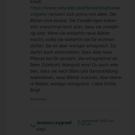
kraut)
https://www.naturadb.de/pflanzen/barbarea-
vulgaris/
vers­amt sich pri­ma von allein. Die
Blü­ten sind ess­bar. Die Zwei­jäh­ri­gen hal­ten
sich manch­mal nicht dran, dass sie zwei­jäh­
rig sind. Wenn sie wei­ter­hin neue Blät­ter
macht, soll­te sie wei­ter­hin bei Dir woh­nen
dür­fen. Sie ist aber weni­ger ertrag­reich. Du
darfst auch ent­schei­den, dass eine neue
Pflan­ze bei Dir ein­zieht, die ertrag­rei­cher ist.
Beim Grün­kohl, Man­gold wirst Du auch erle­
ben, dass sie nach Blü­te und Samen­bil­dung
wei­ter­le­ben, neue Blät­ter machen, aber klei­ne­
re Blät­ter, weni­ger ertrag­reich. Lie­be Grü­ße
Bir­git
Antworten
9. September 2023 um
Jessica Leygraaf
17:01 Uhr
sagt: