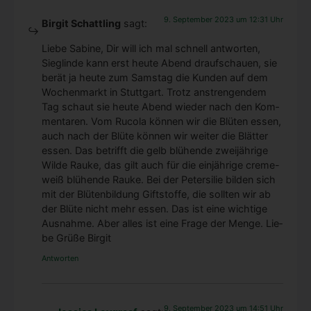
9. September 2023 um 12:31 Uhr
Birgit Schattling
sagt:
Lie­be Sabi­ne, Dir will ich mal schnell ant­wor­ten,
Sieg­lin­de kann erst heu­te Abend drauf­schau­en, sie
berät ja heu­te zum Sams­tag die Kun­den auf dem
Wochen­markt in Stutt­gart. Trotz anstren­gen­dem
Tag schaut sie heu­te Abend wie­der nach den Kom­
men­ta­ren. Vom Ruco­la kön­nen wir die Blü­ten essen,
auch nach der Blü­te kön­nen wir wei­ter die Blät­ter
essen. Das betrifft die gelb blü­hen­de zwei­jäh­ri­ge
Wil­de Rau­ke, das gilt auch für die ein­jäh­ri­ge creme-
weiß blü­hen­de Rau­ke. Bei der Peter­si­lie bil­den sich
mit der Blü­ten­bil­dung Gift­stof­fe, die soll­ten wir ab
der Blü­te nicht mehr essen. Das ist eine wich­ti­ge
Aus­nah­me. Aber alles ist eine Fra­ge der Men­ge. Lie­
be Grü­ße Bir­git
Antworten
9. September 2023 um 14:51 Uhr