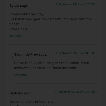
9. September 2023 um 18:50 Uhr
Sylvia
sagt:
Vie­len Dank Frau Frey.
Sie haben das ganz toll gemacht, mit vie­len Infor­ma­
tio­nen.
Vie­le Grü­ße!
Antworten
9. September 2023 um 20:13 Uhr
Sieglinde Frey
sagt:
Dan­ke lie­be Syl­viea und ganz lie­be Grü­ße. Freut
mich wenn es zu neu­en Taten anspornt.
Antworten
English
9. September 2023 um 20:42 Uhr
Barbara
sagt:
Deutsch
Dan­ke für die tol­le Inspi­ra­ti­on.