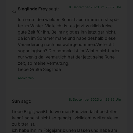
8. September 2023 um 23:02 Uhr
Sieglinde Frey
sagt:
Ich ern­te den wiel­den Schnitt­lauch immer erst spä­
ter im Win­ter. Viel­leicht ist es jetzt wirk­lich kei­ne
gute Zeit für ihn. Bei mir gibt es ihn jetzt gar nicht,
da ich im Som­mer mähe und habe des­halb die­se
Ver­än­de­rung noch nie wahrgenommen.Vielleicht
sogar logisch? Der nor­ma­le ist im Win­ter nicht oder
nur wenig da, ver­mut­lich hat der jetzt sei­ne Ruhe­
zeit, so mei­ne Ver­mu­tung.
Lie­be Grü­ße Sieg­lin­de
Antworten
Bereit für Deinen schönsten Bio-
Balkon?
8. September 2023 um 22:35 Uhr
Sun
sagt:
Melde Dich zum kostenlosen Online Bio-Balkon-
Lie­be Bir­git, weißt du wo man Endi­vi­end­a­lat bestel­len
Kongress und zum Newsletter mit Praxistipps an –
kann? scheint nicht so gän­gig- viel­leicht weil er vie­len
und lade Dir direkt den Bio-Balkon-Ratgeber gratis
zu bit­ter ist…
herunter. Auch perfekt für Terrasse und
ich habe ihn im Fol­ge­jahr blü­hen las­sen und habe am