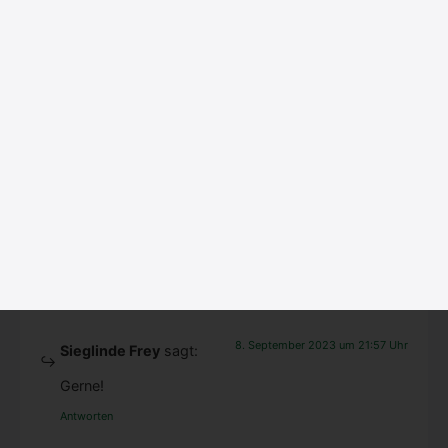
8. September 2023 um 21:57 Uhr
Sieglinde Frey
sagt:
Freu mich!
Antworten
8. September 2023 um 17:47 Uhr
Heide
sagt:
Sehr schö­ner Bei­trag! Vie­len Dank!
Antworten
8. September 2023 um 21:57 Uhr
Sieglinde Frey
sagt:
Ger­ne!
Antworten