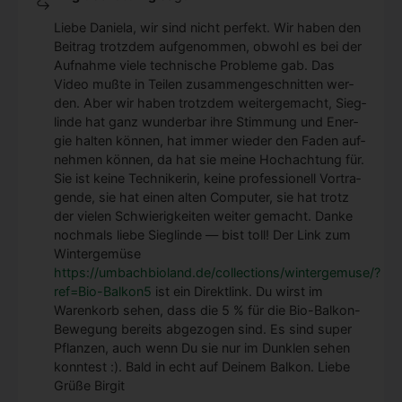
Lie­be Danie­la, wir sind nicht per­fekt. Wir haben den
Bei­trag trotz­dem auf­ge­nom­men, obwohl es bei der
Auf­nah­me vie­le tech­ni­sche Pro­ble­me gab. Das
Video muß­te in Tei­len zusam­men­ge­schnit­ten wer­
den. Aber wir haben trotz­dem wei­ter­ge­macht, Sieg­
lin­de hat ganz wun­der­bar ihre Stim­mung und Ener­
gie hal­ten kön­nen, hat immer wie­der den Faden auf­
neh­men kön­nen, da hat sie mei­ne Hoch­ach­tung für.
Sie ist kei­ne Tech­ni­ke­rin, kei­ne pro­fes­sio­nell Vor­tra­
gen­de, sie hat einen alten Com­pu­ter, sie hat trotz
der vie­len Schwie­rig­kei­ten wei­ter gemacht. Dan­ke
noch­mals lie­be Sieg­lin­de — bist toll! Der Link zum
Win­ter­ge­mü­se
https://umbachbioland.de/collections/wintergemuse/?
ref=Bio-Balkon5
ist ein Direkt­link. Du wirst im
Waren­korb sehen, dass die 5 % für die Bio-Bal­kon-
Bewe­gung bereits abge­zo­gen sind. Es sind super
Pflan­zen, auch wenn Du sie nur im Dunk­len sehen
konn­test :). Bald in echt auf Dei­nem Bal­kon. Lie­be
Grü­ße Bir­git