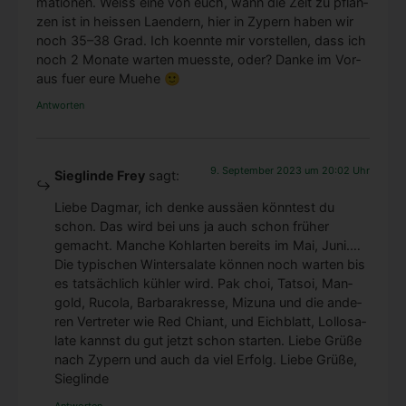
ma­tio­nen. Weiss eine von euch, wann die Zeit zu pflan­
zen ist in heis­sen Laen­dern, hier in Zypern haben wir
noch 35–38 Grad. Ich koenn­te mir vor­stel­len, dass ich
noch 2 Mona­te war­ten muess­te, oder? Dan­ke im Vor­
aus fuer eure Mue­he 🙂
Antworten
9. September 2023 um 20:02 Uhr
Sieglinde Frey
sagt:
Lie­be Dag­mar, ich den­ke aus­sä­en könn­test du
schon. Das wird bei uns ja auch schon frü­her
gemacht. Man­che Kohl­ar­ten bereits im Mai, Juni.…
Die typi­schen Win­ter­sa­la­te kön­nen noch war­ten bis
es tat­säch­lich küh­ler wird. Pak choi, Tatsoi, Man­
gold, Ruco­la, Bar­ba­rak­res­se, Mizu­na und die ande­
ren Ver­tre­ter wie Red Chi­ant, und Eich­blatt, Lol­losa­
la­te kannst du gut jetzt schon star­ten. Lie­be Grü­ße
nach Zypern und auch da viel Erfolg. Lie­be Grü­ße,
Sieg­lin­de
Antworten