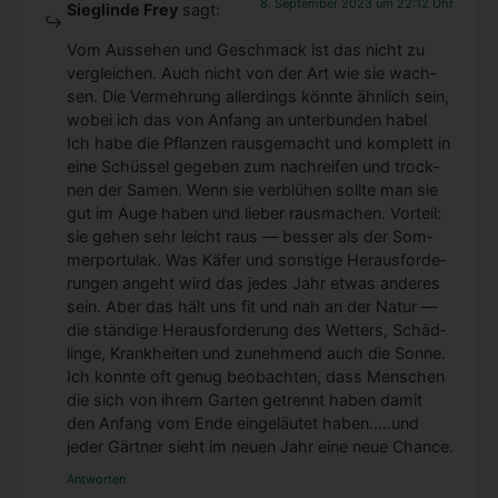
8. September 2023 um 22:12 Uhr
Sieglinde Frey
sagt:
Vom Aus­se­hen und Geschmack ist das nicht zu
ver­glei­chen. Auch nicht von der Art wie sie wach­
sen. Die Ver­meh­rung aller­dings könn­te ähn­lich sein,
wobei ich das von Anfang an unter­bun­den habel
Ich habe die Pflan­zen raus­ge­macht und kom­plett in
eine Schüs­sel gege­ben zum nach­rei­fen und trock­
nen der Samen. Wenn sie ver­blü­hen soll­te man sie
gut im Auge haben und lie­ber raus­ma­chen. Vor­teil:
sie gehen sehr leicht raus — bes­ser als der Som­
mer­por­tu­lak. Was Käfer und sons­ti­ge Her­aus­for­de­
run­gen angeht wird das jedes Jahr etwas ande­res
sein. Aber das hält uns fit und nah an der Natur —
die stän­di­ge Her­aus­for­de­rung des Wet­ters, Schäd­
lin­ge, Krank­hei­ten und zuneh­mend auch die Son­ne.
Ich konn­te oft genug beob­ach­ten, dass Men­schen
die sich von ihrem Gar­ten getrennt haben damit
den Anfang vom Ende ein­ge­läu­tet haben.….und
jeder Gärt­ner sieht im neu­en Jahr eine neue Chan­ce.
Antworten