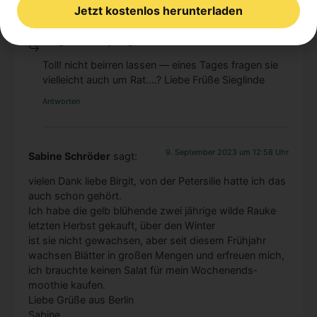
9. September 2023 um 20:15 Uhr
Sieglinde Frey
sagt:
Toll! nicht beir­ren las­sen — eines Tages fra­gen sie
viel­leicht auch um Rat.…? Lie­be Frü­ße Sieg­lin­de
Antworten
9. September 2023 um 12:58 Uhr
Sabine Schröder
sagt:
vie­len Dank lie­be Bir­git, von der Peter­si­lie hat­te ich das
auch schon gehört.
Ich habe die gelb blü­hen­de zwei jäh­ri­ge wil­de Rau­ke
letz­ten Herbst gekauft, über den Win­ter
ist sie nicht gewach­sen, aber seit die­sem Früh­jahr
wach­sen Blät­ter in gro­ßen Men­gen und erfreu­en mich,
ich brauch­te kei­nen Salat für mein Wochen­ends­
moothie kau­fen.
Lie­be Grü­ße aus Ber­lin
Sabi­ne