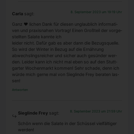
8. September 2023 um 19:19 Uhr
Carla
sagt:
Ganz ♥ lichen Dank für die­sen unglaub­lich infor­ma­ti­
ven und pra­xis­na­hen Vor­trag! Einen Groß­teil der vor­ge­
stell­ten Sala­te kann­te ich
lei­der nicht. Dafür gab es aber dann die Bezugs­quel­le.
So wird der Win­ter in Bezug auf die Ernäh­rung
abwechs­lings­rei­cher und sicher auch gesün­der wer­
den. Lei­der kann ich nicht mal eben so auf den Stutt­
gar­ter Wochen­markt kom­men! Sehr scha­de, denn ich
wür­de mich ger­ne mal von Sieg­lin­de Frey bera­ten las­
sen!
Antworten
8. September 2023 um 21:59 Uhr
Sieglinde Frey
sagt:
Schön wenn die Sala­te in der Schüs­sel viel­fäl­ti­ger
wer­den!