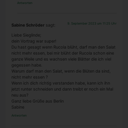
Antworten
9. September 2023 um 11:25 Uhr
Sabine Schröder
sagt:
Lie­be Sieg­lin­de;
dein Vor­trag war super!
Du hast gesagt wenn Ruco­la blüht, darf man den Salat
nicht mehr essen, bei mir blüht der Ruco­la schon eine
gan­ze Wei­le und es wach­sen vie­le Blät­ter die ich viel
geges­sen habe.
War­um darf man den Salat, wenn die Blü­ten da sind,
nicht mehr essen ?
Wenn ich dich rich­tig ver­stan­den habe, kann ich ihn
jetzt run­ter schnei­den und dann treibt er noch ein Mal
neu aus?
Ganz lie­be Grü­ße aus Ber­lin
Sabi­ne
Antworten