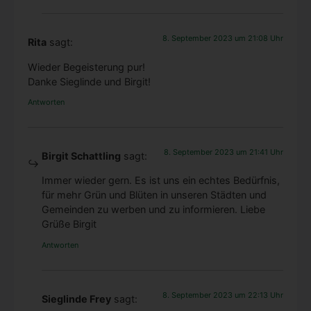
8. September 2023 um 21:08 Uhr
Rita
sagt:
Wie­der Begeis­te­rung pur!
Dan­ke Sieg­lin­de und Bir­git!
Antworten
8. September 2023 um 21:41 Uhr
Birgit Schattling
sagt:
Immer wie­der gern. Es ist uns ein ech­tes Bedürf­nis,
für mehr Grün und Blü­ten in unse­ren Städ­ten und
Gemein­den zu wer­ben und zu infor­mie­ren. Lie­be
Grü­ße Bir­git
Antworten
8. September 2023 um 22:13 Uhr
Sieglinde Frey
sagt: