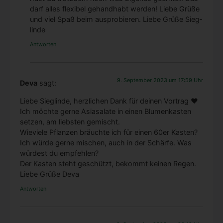
darf alles fle­xi­bel gehand­habt wer­den! Lie­be Grü­ße
und viel Spaß beim aus­pro­bie­ren. Lie­be Grü­ße Sieg­
lin­de
Antworten
9. September 2023 um 17:59 Uhr
Deva
sagt:
Lie­be Sieg­lin­de, herz­li­chen Dank für dei­nen Vor­trag ♥
Ich möch­te ger­ne Asi­a­sa­la­te in einen Blu­men­kas­ten
set­zen, am liebs­ten gemischt.
Wie­vie­le Pflan­zen bräuch­te ich für einen 60er Kas­ten?
Ich wür­de ger­ne mischen, auch in der Schär­fe. Was
wür­dest du emp­feh­len?
Der Kas­ten steht geschützt, bekommt kei­nen Regen.
Lie­be Grü­ße Deva
Antworten