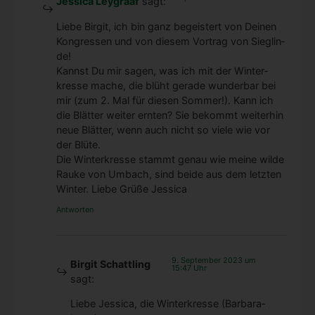
Jessica Leygraaf
sagt:
Lie­be Bir­git, ich bin ganz begeis­tert von Dei­nen
Kon­gres­sen und von die­sem Vor­trag von Sieg­lin­
de!
Kannst Du mir sagen, was ich mit der Win­ter­
kres­se mache, die blüht gera­de wun­der­bar bei
mir (zum 2. Mal für die­sen Som­mer!). Kann ich
die Blät­ter wei­ter ern­ten? Sie bekommt wei­ter­hin
neue Blät­ter, wenn auch nicht so vie­le wie vor
der Blü­te.
Die Win­ter­kres­se stammt genau wie mei­ne wil­de
Rau­ke von Umbach, sind bei­de aus dem letz­ten
Win­ter. Lie­be Grü­ße Jes­si­ca
Antworten
9. September 2023 um
Birgit Schattling
15:47 Uhr
sagt:
Lie­be Jes­si­ca, die Win­ter­kres­se (Bar­ba­ra­