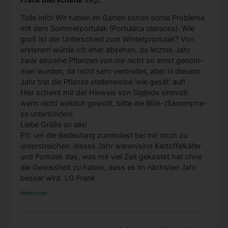
Tol­le Info! Wir haben im Gar­ten schon ech­te Pro­ble­me
mit dem Som­mer­por­tu­lak (Por­tu­la­ca ole­racea). Wie
groß ist der Unter­schied zum Win­ter­pror­tu­lak? Von
ers­te­rem wür­de ich eher abse­hen, da letz­tes Jahr
zwar ein­zel­ne Pflan­zen von mir nicht so ernst genom­
men wur­den, da nicht sehr ver­brei­tet, aber in die­sem
Jahr trat die Pflan­ze stel­len­wei­se ‘wie gesät’ auf!
Hier scheint mir der Hin­weis von Sig­lin­de sinn­voll:
wenn nicht wirk­lich gewollt, bit­te die Blüh-/Sa­men­pha­
se unter­bin­den!
Lie­be Grü­ße an alle!
PS: um die Bedeu­tung zumin­dest bei mir noch zu
unter­strei­chen: die­ses Jahr waren/sind Kar­tof­fel­kä­fer
und Por­tu­lak das, was mir viel Zeit gekos­tet hat ohne
die Gewiss­heit zu haben, dass es im nächs­ten Jahr
bes­ser wird. LG Frank
Antworten