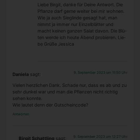
Lie­be Bir­git, dan­ke für Dei­ne Ant­wort. Die
Pflan­ze darf ger­ne wei­ter bei mir woh­nen.
Wie ja auch Sieg­lin­de gesagt hat, man
nimmt ja immer nur Ein­zel­blät­ter und
macht kei­nen gan­zen Salat davon. Die Blü­
ten wer­de ich heu­te Abend pro­bie­ren. Lie­
be Grü­ße Jes­si­ca
9. September 2023 um 11:50 Uhr
Daniela
sagt:
Vie­len herz­li­chen Dank. Scha­de nur, dass es ab und zu
sehr dun­kel war und man die Pflan­zen nicht rich­tig
sehen konn­te.
Wie lau­tet denn der Gut­schein­code?
Antworten
9. September 2023 um 12:27 Uhr
Birgit Schattling
sagt: