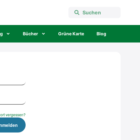
ng
Bücher
Grü­ne Kar­te
Blog
ort vergessen?