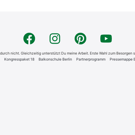
 dadurch nicht. Gleichzeitig unterstützt Du meine Arbeit. Erste Wahl zum Besorgen 
Kon­gress­pa­ket 18
Bal­kon­schu­le Ber­lin
Part­ner­pro­gramm
Pres­se­map­pe Bi