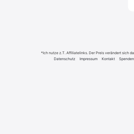
*Ich nutze z.T. Affiliatelinks. Der Preis verändert sich
Daten­schutz
Impres­sum
Kon­takt
Spen­den