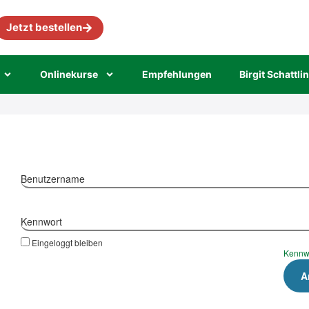
Jetzt bestellen
Online­kur­se
Emp­feh­lun­gen
Bir­git Schatt­li
Benutzername
Kennwort
Eingeloggt bleiben
Kennw