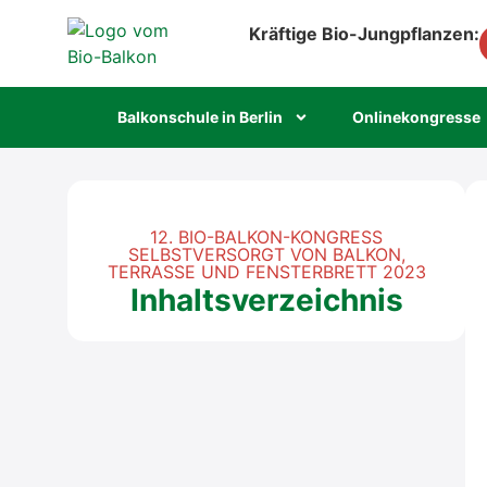
Kräftige Bio-Jungpflanzen:
Bal­kon­schu­le in Ber­lin
Online­kon­gres­se
12. BIO-BALKON-KONGRESS
SELBSTVERSORGT VON BALKON,
TERRASSE UND FENSTERBRETT 2023
Inhaltsverzeichnis