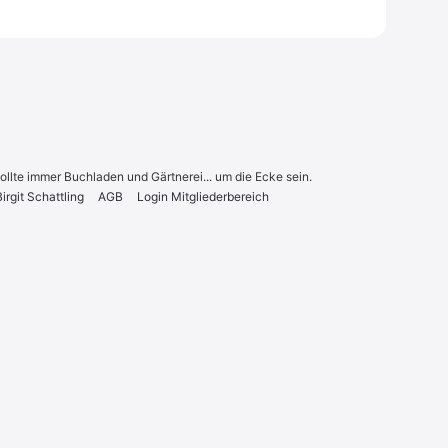
sollte immer Buchladen und Gärtnerei... um die Ecke sein.
r­git Schatt­ling
AGB
Log­in Mit­glie­der­be­reich