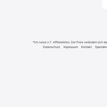
*Ich nutze z.T. Affiliatelinks. Der Preis verändert sich
Daten­schutz
Impres­sum
Kon­takt
Spen­den