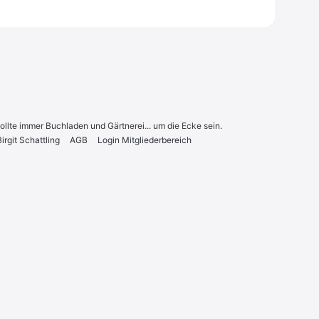
sollte immer Buchladen und Gärtnerei... um die Ecke sein.
r­git Schatt­ling
AGB
Log­in Mit­glie­der­be­reich