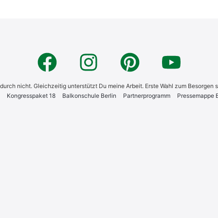
 dadurch nicht. Gleichzeitig unterstützt Du meine Arbeit. Erste Wahl zum Besorgen 
Kon­gress­pa­ket 18
Bal­kon­schu­le Ber­lin
Part­ner­pro­gramm
Pres­se­map­pe Bi