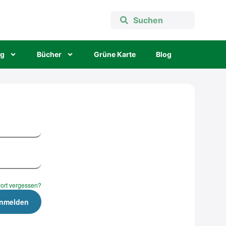
ng
Bücher
Grü­ne Kar­te
Blog
ort vergessen?