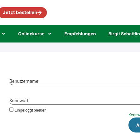
Jetzt bestellen
Online­kur­se
Emp­feh­lun­gen
Bir­git Schatt­li
Benutzername
Kennwort
Eingeloggt bleiben
Kennw