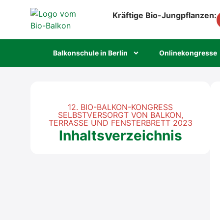
Kräftige Bio-Jungpflanzen:
Bal­kon­schu­le in Ber­lin
Online­kon­gres­se
12. BIO-BALKON-KONGRESS
SELBSTVERSORGT VON BALKON,
TERRASSE UND FENSTERBRETT 2023
Inhaltsverzeichnis