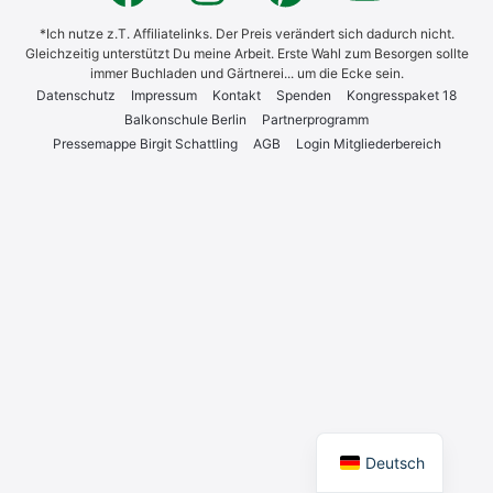
*Ich nutze z.T. Affiliatelinks. Der Preis verändert sich dadurch nicht.
Gleichzeitig unterstützt Du meine Arbeit. Erste Wahl zum Besorgen sollte
immer Buchladen und Gärtnerei... um die Ecke sein.
Daten­schutz
Impres­sum
Kon­takt
Spen­den
Kon­gress­pa­ket 18
Bal­kon­schu­le Ber­lin
Part­ner­pro­gramm
Pres­se­map­pe Bir­git Schatt­ling
AGB
Log­in Mit­glie­der­be­reich
English
Deutsch