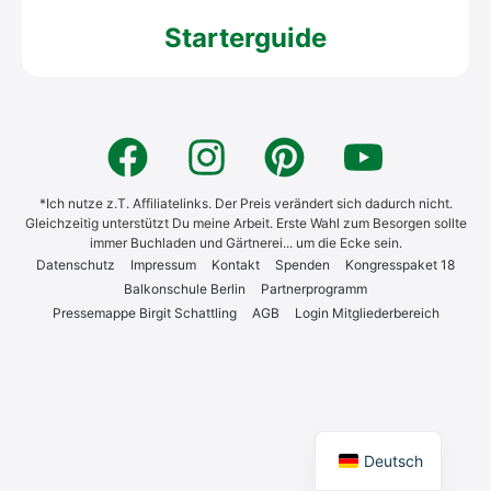
Starterguide
*Ich nutze z.T. Affiliatelinks. Der Preis verändert sich dadurch nicht.
Gleichzeitig unterstützt Du meine Arbeit. Erste Wahl zum Besorgen sollte
immer Buchladen und Gärtnerei... um die Ecke sein.
Daten­schutz
Impres­sum
Kon­takt
Spen­den
Kon­gress­pa­ket 18
Bal­kon­schu­le Ber­lin
Part­ner­pro­gramm
Pres­se­map­pe Bir­git Schatt­ling
AGB
Log­in Mit­glie­der­be­reich
English
Deutsch