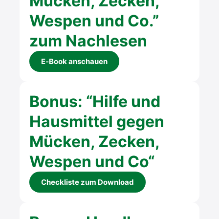
Mücken, Zecken,
Wes­pen und Co.”
zum Nach­le­sen
E‑Book anschau­en
Bonus: “Hil­fe und
Haus­mit­tel gegen
Mücken, Zecken,
Wes­pen und Co“
Check­lis­te zum Down­load