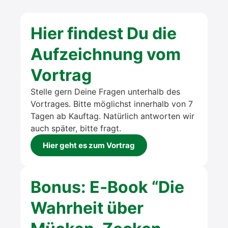
Hier fin­dest Du die
Auf­zeich­nung vom
Vor­trag
Stel­le gern Dei­ne Fra­gen unter­halb des
Vor­tra­ges. Bit­te mög­lichst inner­halb von 7
Tagen ab Kauft­ag. Natür­lich ant­wor­ten wir
auch spä­ter, bit­te fragt.
Hier geht es zum Vor­trag
Bonus: E‑Book “Die
Wahr­heit über