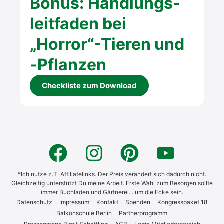
Bonus: Hand­lungs­
leit­fa­den bei
„Horror“-Tieren und
‑Pflan­zen
Check­lis­te zum Down­load
*Ich nutze z.T. Affiliatelinks. Der Preis verändert sich dadurch nicht.
Gleichzeitig unterstützt Du meine Arbeit. Erste Wahl zum Besorgen sollte
immer Buchladen und Gärtnerei... um die Ecke sein.
Daten­schutz
Impres­sum
Kon­takt
Spen­den
Kon­gress­pa­ket 18
Bal­kon­schu­le Ber­lin
Part­ner­pro­gramm