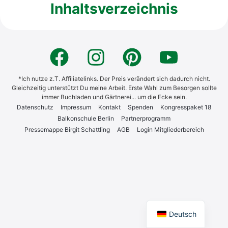
Inhaltsverzeichnis
*Ich nutze z.T. Affiliatelinks. Der Preis verändert sich dadurch nicht.
Gleichzeitig unterstützt Du meine Arbeit. Erste Wahl zum Besorgen sollte
immer Buchladen und Gärtnerei... um die Ecke sein.
Daten­schutz
Impres­sum
Kon­takt
Spen­den
Kon­gress­pa­ket 18
Bal­kon­schu­le Ber­lin
Part­ner­pro­gramm
Pres­se­map­pe Bir­git Schatt­ling
AGB
Log­in Mit­glie­der­be­reich
English
Deutsch