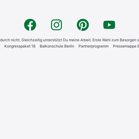
 dadurch nicht. Gleichzeitig unterstützt Du meine Arbeit. Erste Wahl zum Besorgen 
Kon­gress­pa­ket 18
Bal­kon­schu­le Ber­lin
Part­ner­pro­gramm
Pres­se­map­pe Bi