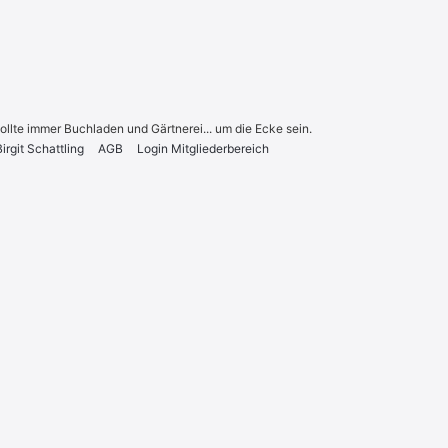
sollte immer Buchladen und Gärtnerei... um die Ecke sein.
r­git Schatt­ling
AGB
Log­in Mit­glie­der­be­reich