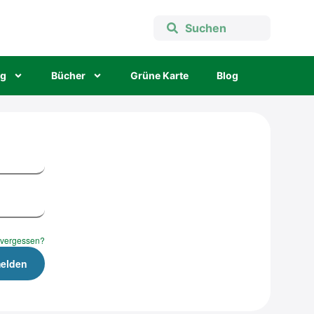
ng
Bücher
Grü­ne Kar­te
Blog
 vergessen?