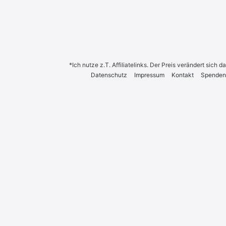
*Ich nutze z.T. Affiliatelinks. Der Preis verändert sich
Daten­schutz
Impres­sum
Kon­takt
Spen­den