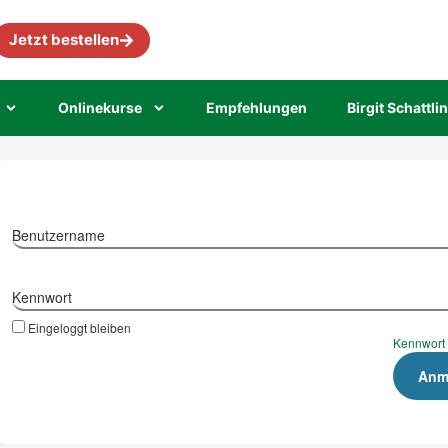
Jetzt bestellen
Online­kur­se
Emp­feh­lun­gen
Bir­git Schatt­li
Benutzername
Kennwort
Eingeloggt bleiben
Kennwort