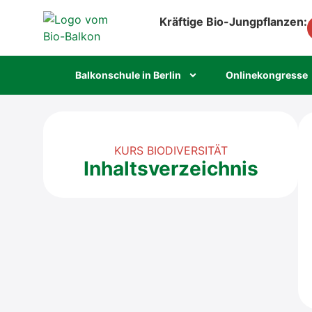
Kräftige Bio-Jungpflanzen:
Bal­kon­schu­le in Ber­lin
Online­kon­gres­se
KURS BIODIVERSITÄT
Inhaltsverzeichnis