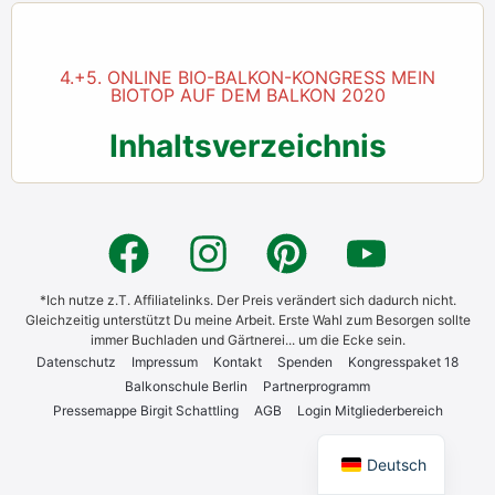
4.+5. ONLINE BIO-BALKON-KONGRESS MEIN
BIOTOP AUF DEM BALKON 2020
Inhaltsverzeichnis
*Ich nutze z.T. Affiliatelinks. Der Preis verändert sich dadurch nicht.
Gleichzeitig unterstützt Du meine Arbeit. Erste Wahl zum Besorgen sollte
immer Buchladen und Gärtnerei... um die Ecke sein.
Daten­schutz
Impres­sum
Kon­takt
Spen­den
Kon­gress­pa­ket 18
Bal­kon­schu­le Ber­lin
Part­ner­pro­gramm
Pres­se­map­pe Bir­git Schatt­ling
AGB
Log­in Mit­glie­der­be­reich
English
Deutsch