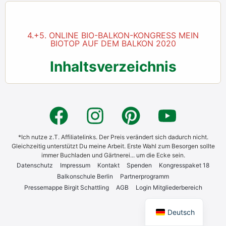
4.+5. ONLINE BIO-BALKON-KONGRESS MEIN
BIOTOP AUF DEM BALKON 2020
Inhaltsverzeichnis
*Ich nutze z.T. Affiliatelinks. Der Preis verändert sich dadurch nicht.
Gleichzeitig unterstützt Du meine Arbeit. Erste Wahl zum Besorgen sollte
immer Buchladen und Gärtnerei... um die Ecke sein.
Daten­schutz
Impres­sum
Kon­takt
Spen­den
Kon­gress­pa­ket 18
Bal­kon­schu­le Ber­lin
Part­ner­pro­gramm
Pres­se­map­pe Bir­git Schatt­ling
AGB
Log­in Mit­glie­der­be­reich
English
Deutsch