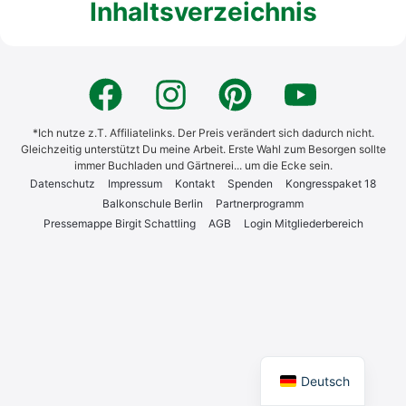
Inhaltsverzeichnis
*Ich nutze z.T. Affiliatelinks. Der Preis verändert sich dadurch nicht.
Gleichzeitig unterstützt Du meine Arbeit. Erste Wahl zum Besorgen sollte
immer Buchladen und Gärtnerei... um die Ecke sein.
Daten­schutz
Impres­sum
Kon­takt
Spen­den
Kon­gress­pa­ket 18
Bal­kon­schu­le Ber­lin
Part­ner­pro­gramm
Pres­se­map­pe Bir­git Schatt­ling
AGB
Log­in Mit­glie­der­be­reich
English
Deutsch