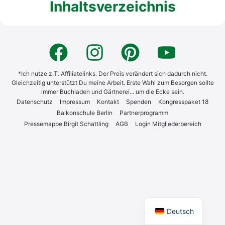
Inhaltsverzeichnis
*Ich nutze z.T. Affiliatelinks. Der Preis verändert sich dadurch nicht.
Gleichzeitig unterstützt Du meine Arbeit. Erste Wahl zum Besorgen sollte
immer Buchladen und Gärtnerei... um die Ecke sein.
Daten­schutz
Impres­sum
Kon­takt
Spen­den
Kon­gress­pa­ket 18
Bal­kon­schu­le Ber­lin
Part­ner­pro­gramm
Pres­se­map­pe Bir­git Schatt­ling
AGB
Log­in Mit­glie­der­be­reich
English
Deutsch