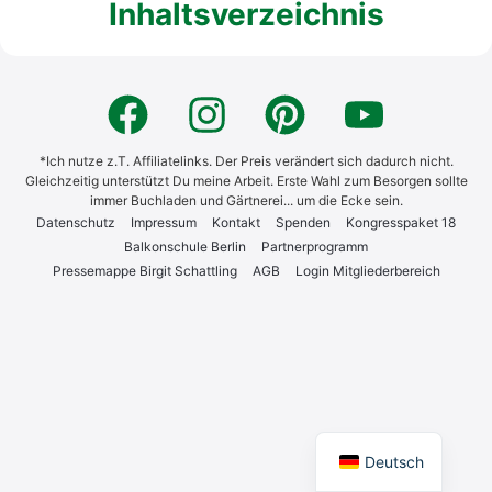
Inhaltsverzeichnis
*Ich nutze z.T. Affiliatelinks. Der Preis verändert sich dadurch nicht.
Gleichzeitig unterstützt Du meine Arbeit. Erste Wahl zum Besorgen sollte
immer Buchladen und Gärtnerei... um die Ecke sein.
Daten­schutz
Impres­sum
Kon­takt
Spen­den
Kon­gress­pa­ket 18
Bal­kon­schu­le Ber­lin
Part­ner­pro­gramm
Pres­se­map­pe Bir­git Schatt­ling
AGB
Log­in Mit­glie­der­be­reich
English
Deutsch