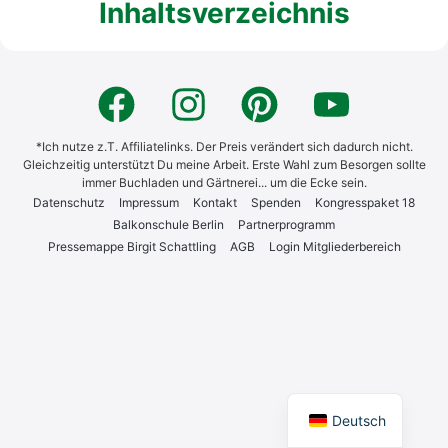
Inhaltsverzeichnis
*Ich nutze z.T. Affiliatelinks. Der Preis verändert sich dadurch nicht.
Gleichzeitig unterstützt Du meine Arbeit. Erste Wahl zum Besorgen sollte
immer Buchladen und Gärtnerei... um die Ecke sein.
Daten­schutz
Impres­sum
Kon­takt
Spen­den
Kon­gress­pa­ket 18
Bal­kon­schu­le Ber­lin
Part­ner­pro­gramm
Pres­se­map­pe Bir­git Schatt­ling
AGB
Log­in Mit­glie­der­be­reich
English
Deutsch