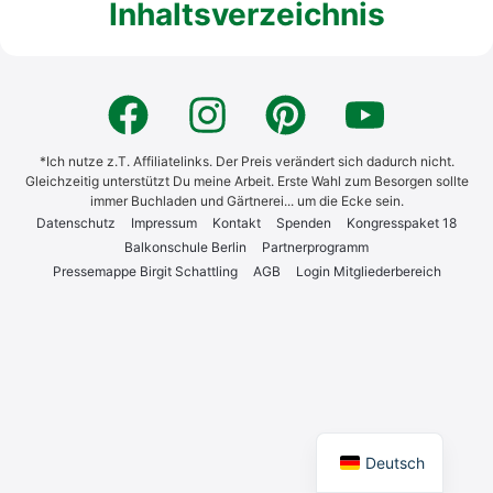
Inhaltsverzeichnis
*Ich nutze z.T. Affiliatelinks. Der Preis verändert sich dadurch nicht.
Gleichzeitig unterstützt Du meine Arbeit. Erste Wahl zum Besorgen sollte
immer Buchladen und Gärtnerei... um die Ecke sein.
Daten­schutz
Impres­sum
Kon­takt
Spen­den
Kon­gress­pa­ket 18
Bal­kon­schu­le Ber­lin
Part­ner­pro­gramm
Pres­se­map­pe Bir­git Schatt­ling
AGB
Log­in Mit­glie­der­be­reich
English
Deutsch