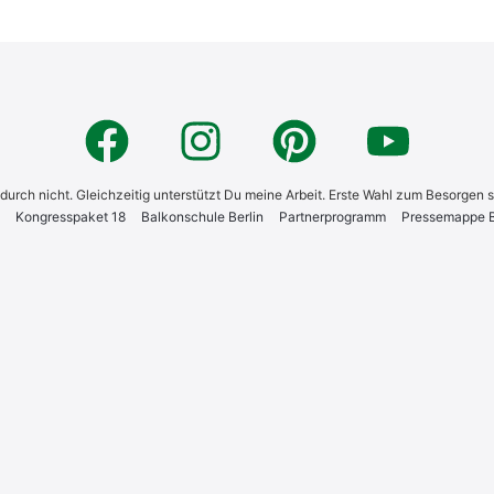
 dadurch nicht. Gleichzeitig unterstützt Du meine Arbeit. Erste Wahl zum Besorgen 
Kon­gress­pa­ket 18
Bal­kon­schu­le Ber­lin
Part­ner­pro­gramm
Pres­se­map­pe Bi