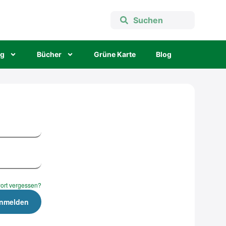
ng
Bücher
Grü­ne Kar­te
Blog
ort vergessen?