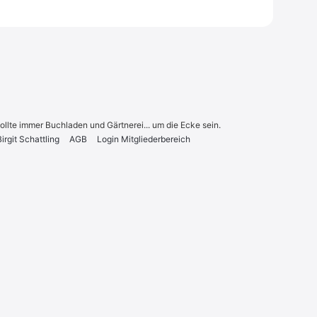
sollte immer Buchladen und Gärtnerei... um die Ecke sein.
r­git Schatt­ling
AGB
Log­in Mit­glie­der­be­reich