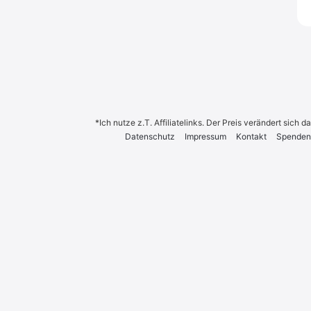
*Ich nutze z.T. Affiliatelinks. Der Preis verändert sich
Daten­schutz
Impres­sum
Kon­takt
Spen­den