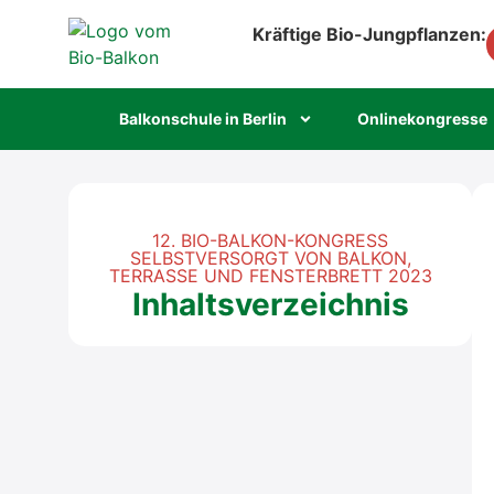
Kräftige Bio-Jungpflanzen:
Bal­kon­schu­le in Ber­lin
Online­kon­gres­se
12. BIO-BALKON-KONGRESS
SELBSTVERSORGT VON BALKON,
TERRASSE UND FENSTERBRETT 2023
Inhaltsverzeichnis