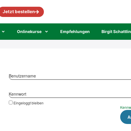
Jetzt bestellen
Online­kur­se
Emp­feh­lun­gen
Bir­git Schatt­li
Benutzername
Kennwort
Eingeloggt bleiben
Kennw