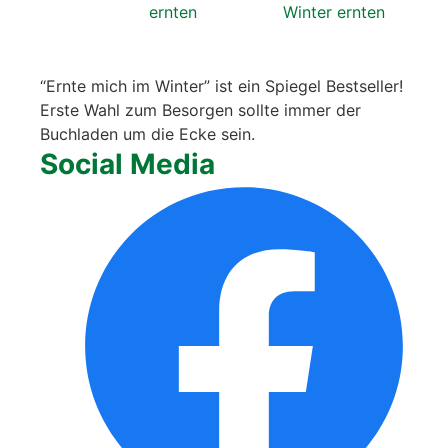
“Ern­te mich im Win­ter” ist ein Spie­gel Best­sel­ler!
Ers­te Wahl zum Besor­gen soll­te immer der
Buch­la­den um die Ecke sein.
Social Media