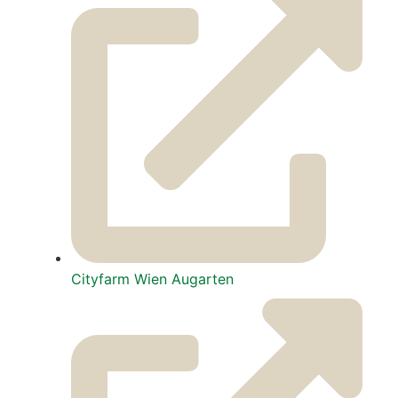
City­farm Wien Augar­ten