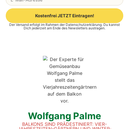
Kostenfrei JETZT Eintragen!
Der Versand erfolgt im Rahmen der
Datenschutzerklärung
. Du kannst
Alternative:
Dich jederzeit am Ende des Newsletters austragen.
Wolf­gang Pal­me
BAL­KONS SIND PRÄ­DE­STI­NIERT: VIER-
JAH­RES­ZEI­TEN-GÄRT­NERN UND WIN­TER­