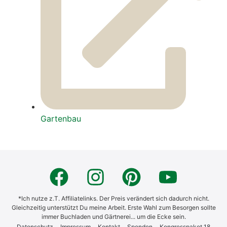
Gar­ten­bau
*Ich nutze z.T. Affiliatelinks. Der Preis verändert sich dadurch nicht.
Gleichzeitig unterstützt Du meine Arbeit. Erste Wahl zum Besorgen sollte
immer Buchladen und Gärtnerei... um die Ecke sein.
Daten­schutz
Impres­sum
Kon­takt
Spen­den
Kon­gress­pa­ket 18