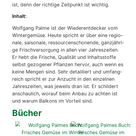
ist, denn der rich­ti­ge Zeit­punkt ist wich­tig.
Inhalt:
Wolf­gang Pal­me ist der Wie­der­ent­de­cker vom
Win­ter­ge­mü­se. Heu­te spricht er über eine regio­
na­le, sai­so­na­le, res­sour­cen­scho­nen­de, ganz­jäh­ri­
ge Frisch­ver­sor­gung in allen vier Jah­res­zei­ten.
Er hebt die Fri­sche, Qua­li­tät und Inhalts­stof­fe
selbst gezo­ge­ner Pflan­zen her­vor, auch wenn es
kei­ne Men­gen sind. Sehr detail­liert und umfang­
reich spricht er zur Anzucht in den ein­zel­nen
Jah­res­zei­ten, was jeweils dran ist. Er schil­dert
anschau­lich, wor­auf beim Anbau zu ach­ten ist
und war­um Bal­kons im Vor­teil sind.
Bücher