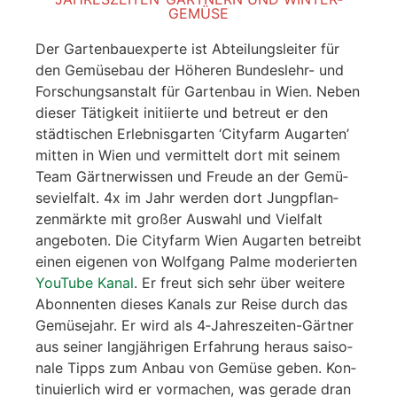
GE­MÜ­SE
Der Gar­ten­bau­ex­per­te ist Abtei­lungs­lei­ter für
den Gemü­se­bau der Höhe­ren Bun­des­lehr- und
For­schungs­an­stalt für Gar­ten­bau in Wien. Neben
die­ser Tätig­keit initi­ier­te und betreut er den
städ­ti­schen Erleb­nis­gar­ten ‘City­farm Augar­ten’
mit­ten in Wien und ver­mit­telt dort mit sei­nem
Team Gärt­ner­wis­sen und Freu­de an der Gemü­
se­viel­falt. 4x im Jahr wer­den dort Jung­pflan­
zen­märk­te mit gro­ßer Aus­wahl und Viel­falt
ange­bo­ten. Die City­farm Wien Augar­ten betreibt
einen eige­nen von Wolf­gang Pal­me mode­rier­ten
You­Tube Kanal
. Er freut sich sehr über wei­te­re
Abon­nen­ten die­ses Kanals zur Rei­se durch das
Gemü­se­jahr. Er wird als 4‑Jah­res­zei­ten-Gärt­ner
aus sei­ner lang­jäh­ri­gen Erfah­rung her­aus sai­so­
na­le Tipps zum Anbau von Gemü­se geben. Kon­
ti­nu­ier­lich wird er vor­ma­chen, was gera­de dran