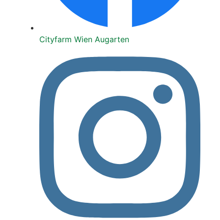
City­farm Wien Augar­ten