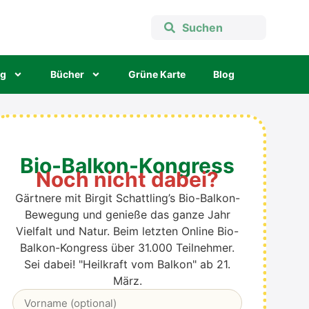
ng
Bücher
Grü­ne Kar­te
Blog
Bio-Balkon-Kongress
Noch nicht dabei?
Gärtnere mit Birgit Schattling’s Bio-Balkon-
Bewegung und genieße das ganze Jahr
Vielfalt und Natur. B
eim letzten Online Bio-
Balkon-Kongress über 31.000 Teilnehmer.
Sei dabei! "Heilkraft vom Balkon" ab 21.
März.