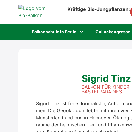
Kräftige Bio-Jungpflanzen:
Bal­kon­schu­le in Ber­lin
Online­kon­gres­se
Sig­rid Tinz
BAL­KON FÜR KIN­DER
BAS­TEL­PA­RA­DIES
Sig­rid Tinz ist freie Jour­na­lis­tin, Autorin
men. Die Geo­öko­lo­gin leb­te mit ihren vier 
Müns­ter­land und nun in Han­no­ver. Öko­lo­g
räu­me der hei­mi­schen Tier- und Pflan­zen­w
zen. Sowohl beruf­lich als auch pri­vat.