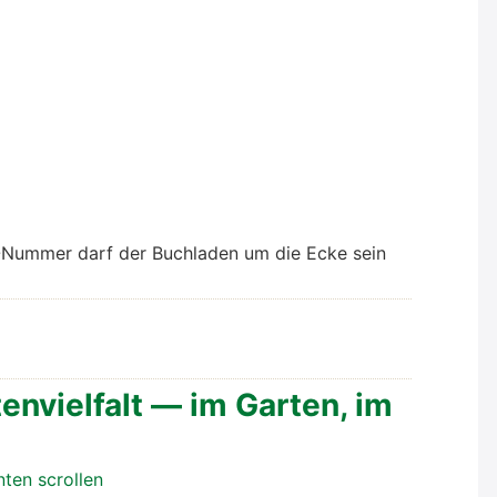
-Num­mer darf der Buch­la­den um die Ecke sein
en­viel­falt — im Gar­ten, im
en scrol­len