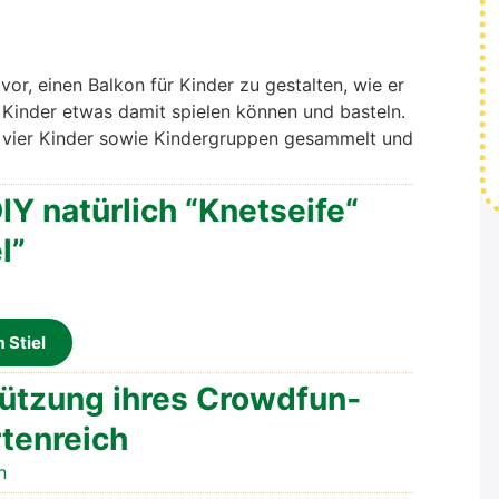
en vor, einen Bal­kon für Kin­der zu gestal­ten, wie er
Kin­der etwas damit spie­len kön­nen und bas­teln.
er vier Kin­der sowie Kin­der­grup­pen gesam­melt und
Y natür­lich “Knet­sei­fe“
l”
 Stiel
stüt­zung ihres Crowd­fun­
ten­reich
n