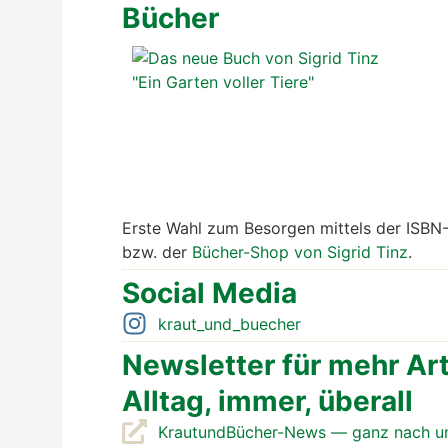
Bücher
Ers­te Wahl zum Besor­gen mit­tels der ISBN
bzw. der
Bücher-Shop von Sig­rid Tinz
.
Social Media
kraut_und_buecher
News­let­ter für mehr Art
All­tag, immer, über­all
Krautund­Bü­cher-News — ganz nach unt