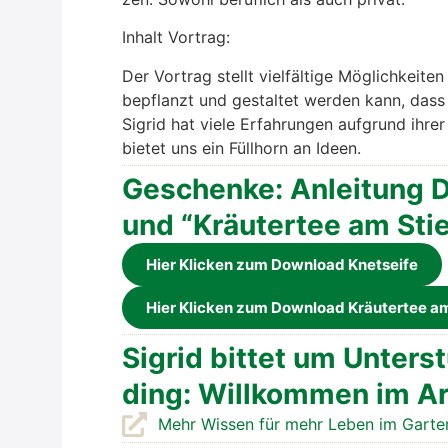
Inhalt Vor­trag:
Der Vor­trag stellt viel­fäl­ti­ge Mög­lich­kei­t
bepflanzt und gestal­tet wer­den kann, dass 
Sig­rid hat vie­le Erfah­run­gen auf­grund ihr
bie­tet uns ein Füll­horn an Ideen.
Geschen­ke: Anlei­tung DI
und “Kräu­ter­tee am Stie
Hier Kli­cken zum Down­load Knet­sei­fe
Hier Kli­cken zum Down­load Kräu­ter­tee am
Sig­rid bit­tet um Unter­
ding: Will­kom­men im Ar
Mehr Wis­sen für mehr Leben im Gar­te