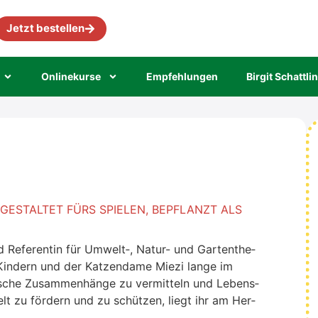
Jetzt bestellen
Online­kur­se
Emp­feh­lun­gen
Bir­git Schatt­li
: GESTAL­TET FÜRS SPIE­LEN, BEPFLANZT ALS
 und Refe­ren­tin für Umwelt‑, Natur- und Gar­ten­the­
Kin­dern und der Kat­zen­da­me Mie­zi lan­ge im
i­sche Zusam­men­hän­ge zu ver­mit­teln und Lebens­
elt zu för­dern und zu schüt­zen, liegt ihr am Her­