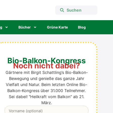
ng
Bücher
Grü­ne Kar­te
Blog
Bio-Balkon-Kongress
Noch nicht dabei?
Gärtnere mit Birgit Schattling’s Bio-Balkon-
Bewegung und genieße das ganze Jahr
Vielfalt und Natur. B
eim letzten Online Bio-
Balkon-Kongress über 31.000 Teilnehmer.
Sei dabei! "Heilkraft vom Balkon" ab 21.
März.