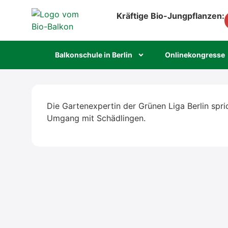
Kräftige Bio-Jungpflanzen:
Bal­kon­schu­le in Ber­lin
Online­kon­gres­se
Die Gar­ten­ex­per­tin der Grü­nen Liga Ber­lin spric
Umgang mit Schäd­lin­gen.