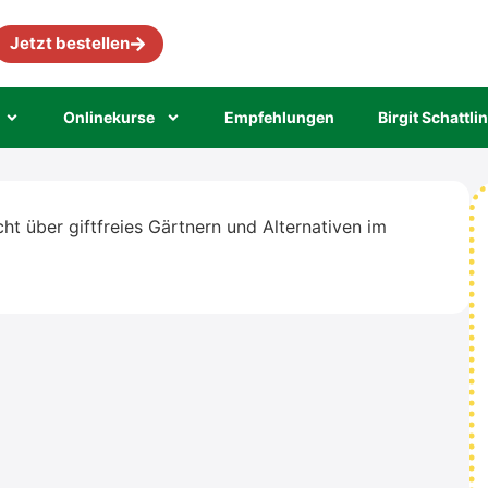
Jetzt bestellen
Online­kur­se
Emp­feh­lun­gen
Bir­git Schatt­li
ht über gift­frei­es Gärt­nern und Alter­na­ti­ven im