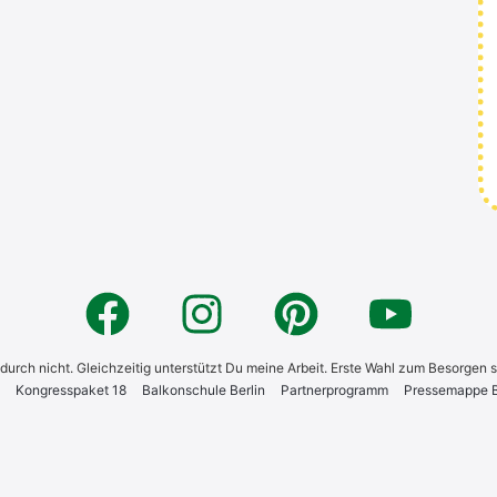
 dadurch nicht. Gleichzeitig unterstützt Du meine Arbeit. Erste Wahl zum Besorgen 
Kon­gress­pa­ket 18
Bal­kon­schu­le Ber­lin
Part­ner­pro­gramm
Pres­se­map­pe Bi