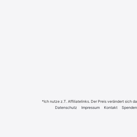
*Ich nutze z.T. Affiliatelinks. Der Preis verändert sich
Daten­schutz
Impres­sum
Kon­takt
Spen­den