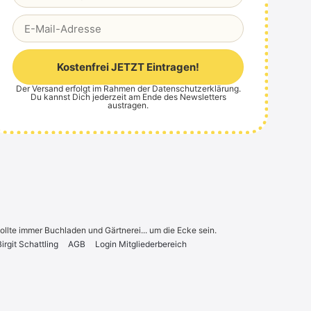
Kostenfrei JETZT Eintragen!
Der Versand erfolgt im Rahmen der
Datenschutzerklärung
.
Alternative:
Du kannst Dich jederzeit am Ende des Newsletters
austragen.
sollte immer Buchladen und Gärtnerei... um die Ecke sein.
r­git Schatt­ling
AGB
Log­in Mit­glie­der­be­reich