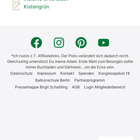
Kis­ten­grün
*Ich nutze z.T. Affiliatelinks. Der Preis verändert sich dadurch nicht.
Gleichzeitig unterstützt Du meine Arbeit. Erste Wahl zum Besorgen sollte
immer Buchladen und Gärtnerei... um die Ecke sein.
Daten­schutz
Impres­sum
Kon­takt
Spen­den
Kon­gress­pa­ket 18
Bal­kon­schu­le Ber­lin
Part­ner­pro­gramm
Pres­se­map­pe Bir­git Schatt­ling
AGB
Log­in Mit­glie­der­be­reich
English