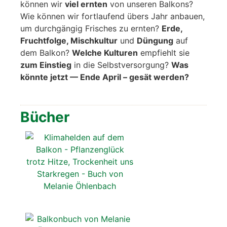
kön­nen wir
viel ern­ten
von unse­ren Bal­kons?
Wie kön­nen wir fort­lau­fend übers Jahr anbau­en,
um durch­gän­gig Fri­sches zu ern­ten?
Erde,
Frucht­fol­ge, Misch­kul­tur
und
Dün­gung
auf
dem Bal­kon?
Wel­che Kul­tu­ren
emp­fiehlt sie
zum Ein­stieg
in die Selbst­ver­sor­gung?
Was
könn­te jetzt — Ende April – gesät wer­den?
Bücher