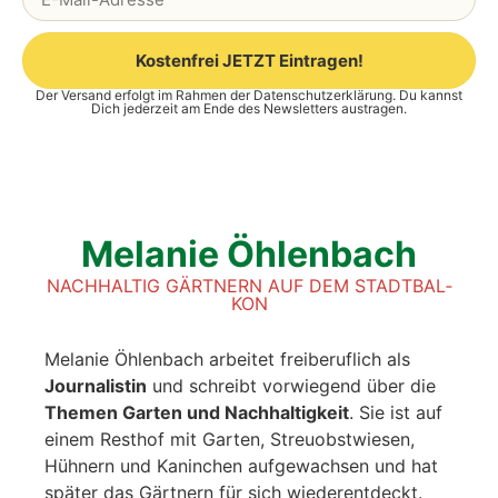
Kostenfrei JETZT Eintragen!
Der Versand erfolgt im Rahmen der
Datenschutzerklärung
. Du kannst
Alternative:
Dich jederzeit am Ende des Newsletters austragen.
Mela­nie Öhlenbach
NACH­HAL­TIG GÄRT­NERN AUF DEM STADT­BAL­
KON
Mela­nie Öhlen­bach arbei­tet frei­be­ruf­lich als
Jour­na­lis­tin
und schreibt vor­wie­gend über die
The­men Gar­ten und Nach­hal­tig­keit
. Sie ist auf
einem Rest­hof mit Gar­ten, Streu­obst­wie­sen,
Hüh­nern und Kanin­chen auf­ge­wach­sen und hat
spä­ter das Gärt­nern für sich wie­der­ent­deckt.