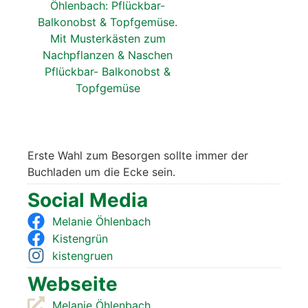
Ers­te Wahl zum Besor­gen soll­te immer der
Buch­la­den um die Ecke sein.
Social Media
Mela­nie Öhlen­bach
Kis­ten­grün
kis­ten­gruen
Web­sei­te
Mela­nie Öhlenbach