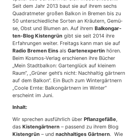
Seit dem Jahr 2013 baut sie auf ihrem sechs
Qua­drat­me­ter gro­ßen Bal­kon in Bre­men bis zu
50 unter­schied­li­che Sor­ten an Kräu­tern, Gemü­
se, Obst und Blu­men an. Auf ihrem
Bal­kon­gar­
ten-Blog Kis­ten­grün
gibt sie seit 2014 ihre
Erfah­run­gen wei­ter. Frei­tags kann man sie auf
Radio Bre­men Eins
als
Gar­ten­ex­per­tin
hören.
Beim Kos­mos-Ver­lag erschie­nen ihre Bücher
„Mein Stadt­bal­kon: Gar­ten­glück auf klei­nem
Raum“, „Grü­ner geht’s nicht: Nach­hal­tig gärt­nern
auf dem Bal­kon“. Ein Buch zum Win­ter­gärt­nern
„Coo­le Ern­te: Bal­kon­gärt­nern im Win­ter”
erscheint im Juni.
Inhalt:
Wir spre­chen aus­führ­lich über
Pflanz­ge­fä­ße
,
das
Kis­ten­gärt­nern
– pas­send zu ihrem Blog
Kis­ten­grün
– und
nach­hal­ti­ges Gärt­nern
. Wie