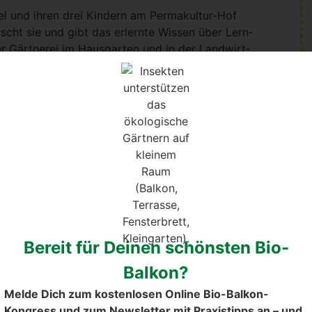
 und ihren drei Kin­dern am Per­ma­kul­tur-Hof
orscht sie und gibt das erlern­te Wis­sen über Lern­
her Gärt­ne­rei im Haus­gar­ten und in der Land­wirt­
­ren am Ler­nen von der Natur, wie sie zusam­men
it gesun­dem Gemü­se, Obst, Kräu­ter und Bee­ren
kon­zen­triert: Mit der Natur zu gärt­nern, und zwar
­ze zu span­nen. All dies durf­te sie in inten­si­ven
d der Natur rei­che Ern­te auf dem Bal­kon ein­
ma­ten­sor­ten
Bereit für Deinen schönsten Bio-
h bei Manue­la bewährt. Manue­la geizt kaum aus.
Balkon?
Melde Dich zum kostenlosen Online Bio-Balkon-
Kongress und zum Newsletter mit Praxistipps an – und