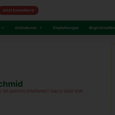
Jetzt bestellen
Online­kur­se
Emp­feh­lun­gen
Bir­git Schatt­li
Schmid
TE IM GAR­TEN EIN­FÄHRST NACH DEM VOR­