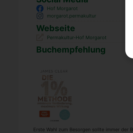
Hof Mor­ga­rot
morgarot.permakultur
Web­sei­te
Per­ma­kul­tur-Hof Mor­ga­rot
Buch­emp­feh­lung
Ers­te Wahl zum Besor­gen soll­te immer der 