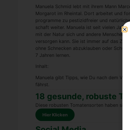
Manue­la Schmid lebt mit ihrem Mann Mar­cel
Mor­ga­rot im Rhein­tal. Dort arbei­tet und f
pro­gram­me zu pes­ti­zid­frei­er und natür­li­c
schaft wei­ter. Manue­la ist seit vie­len Jah
mit der Natur sich und ande­re Men­schen m
ver­sor­gen kann. Sie ist immer auf das Ziel 
ohne Schne­cken abzu­klau­ben oder Schutz­net
7 Jah­ren ler­nen.
Inhalt:
Manue­la gibt Tipps, wie Du nach dem Vor­bil
fährst.
18 gesun­de, robus­te To
Die­se robus­ten Toma­ten­sor­ten haben sic
Hier Kli­cken
Social Media