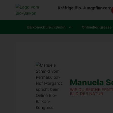
Kräftige Bio-Jungpflanzen:
Bal­kon­schu­le in Ber­lin
Online­kon­gres­se
Manue­la 
WIE DU REI­CHE ERN­
BILD DER NATUR