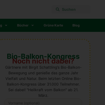
ng
Bücher
Grü­ne Kar­te
Blog
Bio-Balkon-Kongress
Noch nicht dabei?
Gärtnere mit Birgit Schattling’s Bio-Balkon-
Bewegung und genieße das ganze Jahr
Vielfalt und Natur. B
eim letzten Online Bio-
Balkon-Kongress über 31.000 Teilnehmer.
Sei dabei! "Heilkraft vom Balkon" ab 21.
März.