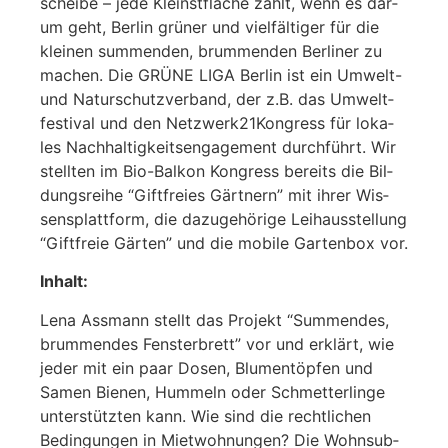
schei­be – jede Kleinst­flä­che zählt, wenn es dar­
um geht, Ber­lin grü­ner und viel­fäl­ti­ger für die
klei­nen sum­men­den, brum­men­den Ber­li­ner zu
machen. Die GRÜNE LIGA Ber­lin ist ein Umwelt-
und Natur­schutz­ver­band, der z.B. das Umwelt­
fes­ti­val und den Netzwerk21Kongress für loka­
les Nach­hal­tig­keits­en­ga­ge­ment durch­führt. Wir
stell­ten im Bio-Bal­kon Kon­gress bereits die Bil­
dungs­rei­he “Gift­frei­es Gärt­nern” mit ihrer Wis­
sens­platt­form, die dazu­ge­hö­ri­ge Leihaus­stel­lung
“Gift­freie Gär­ten” und die mobi­le Gar­ten­box vor.
Inhalt:
Lena Ass­mann stellt das Pro­jekt “Sum­men­des,
brum­men­des Fens­ter­brett” vor und erklärt, wie
jeder mit ein paar Dosen, Blu­men­töp­fen und
Samen Bie­nen, Hum­meln oder Schmet­ter­lin­ge
unter­stütz­ten kann. Wie sind die recht­li­chen
Bedin­gun­gen in Miet­woh­nun­gen? Die Wohn­sub­