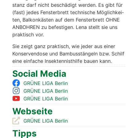
stanz darf nicht beschä­digt wer­den. Es gibt für
(fast) jedes Fens­ter­brett tech­ni­sche Mög­lich­kei­
ten, Bal­kon­käs­ten auf dem Fens­ter­brett OHNE
ANBOHREN zu befes­ti­gen. Lena stellt sie uns
prak­tisch vor.
Sie zeigt ganz prak­tisch, wie jeder aus einer
Kon­ser­ven­do­se und Bam­bus­stän­geln bzw. Schilf
eine ein­fa­che Insek­ten­nist­hil­fe bau­en kann.
Social Media
GRÜNE LIGA Ber­lin
GRÜNE LIGA Ber­lin
GRÜNE LIGA Ber­lin
Web­sei­te
GRÜNE LIGA Ber­lin
Tipps