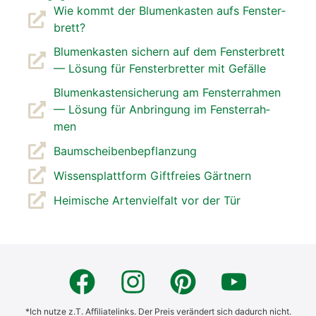
Wie kommt der Blu­men­kas­ten aufs Fens­ter­
brett?
Blu­men­kas­ten sichern auf dem Fens­ter­brett
— Lösung für Fens­ter­bret­ter mit Gefäl­le
Blu­men­kas­ten­si­che­rung am Fens­ter­rah­men
— Lösung für Anbrin­gung im Fens­ter­rah­
men
Baum­schei­ben­be­pflan­zung
Wis­sens­platt­form Gift­frei­es Gärt­nern
Hei­mi­sche Arten­viel­falt vor der Tür
*Ich nutze z.T. Affiliatelinks. Der Preis verändert sich dadurch nicht.