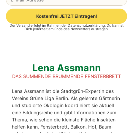
Kostenfrei JETZT Eintragen!
Der Versand erfolgt im Rahmen der
Datenschutzerklärung
. Du kannst
Alternative:
Dich jederzeit am Ende des Newsletters austragen.
Lena Ass­mann
DAS SUMMENDE BRUMMENDE FENSTERBRETT
Lena Ass­mann ist die Stadt­grün-Exper­tin des
Ver­eins Grü­ne Liga Ber­lin. Als gelern­te Gärt­ne­rin
und stu­dier­te Öko­lo­gin koor­di­niert sie aktu­ell
eine Bil­dungs­rei­he und gibt Infor­ma­tio­nen zum
The­ma, wie schon die kleins­te Flä­che Insek­ten
hel­fen kann. Fens­ter­brett, Bal­kon, Hof, Baum­