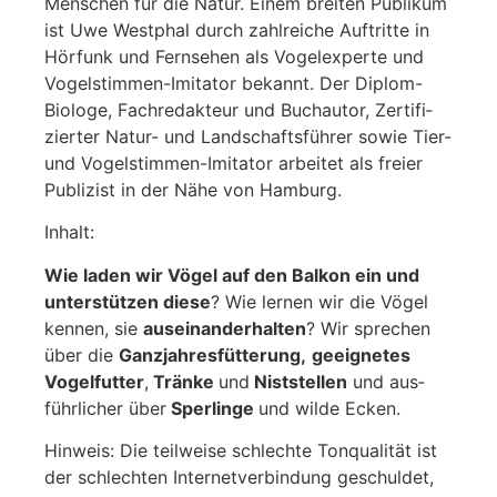
Men­schen für die Natur. Einem brei­ten Publi­kum
ist Uwe West­phal durch zahl­rei­che Auf­trit­te in
Hör­funk und Fern­se­hen als Vogel­ex­per­te und
Vogel­stim­men-Imi­ta­tor bekannt. Der Diplom-
Bio­lo­ge, Fach­re­dak­teur und Buch­au­tor, Zer­ti­fi­
zier­ter Natur- und Land­schafts­füh­rer sowie Tier-
und Vogel­stim­men-Imi­ta­tor arbei­tet als frei­er
Publi­zist in der Nähe von Ham­burg.
Inhalt:
Wie laden wir Vögel auf den Bal­kon ein und
unter­stüt­zen die­se
? Wie ler­nen wir die Vögel
ken­nen, sie
aus­ein­an­der­hal­ten
? Wir spre­chen
über die
Ganz­jah­res­füt­te­rung,
geeig­ne­tes
Vogel­fut­ter
,
Trän­ke
und
Nist­stel­len
und aus­
führ­li­cher über
Sper­lin­ge
und wil­de Ecken.
Hin­weis: Die teil­wei­se schlech­te Ton­qua­li­tät ist
der schlech­ten Inter­net­ver­bin­dung geschul­det,