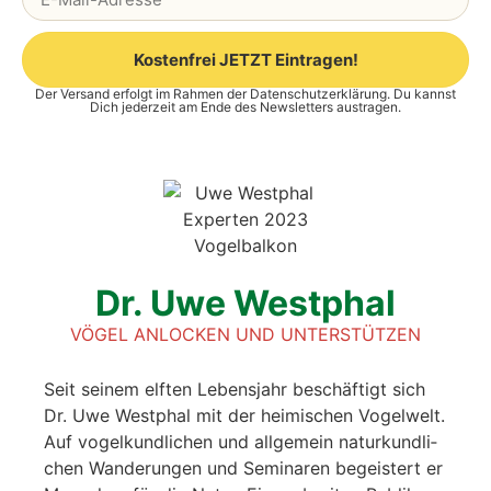
Kostenfrei JETZT Eintragen!
Der Versand erfolgt im Rahmen der
Datenschutzerklärung
. Du kannst
Alternative:
Dich jederzeit am Ende des Newsletters austragen.
Dr. Uwe West­phal
VÖGEL ANLO­CKEN UND UNTER­STÜT­ZEN
Seit sei­nem elf­ten Lebens­jahr beschäf­tigt sich
Dr. Uwe West­phal mit der hei­mi­schen Vogel­welt.
Auf vogel­kund­li­chen und all­ge­mein natur­kund­li­
chen Wan­de­run­gen und Semi­na­ren begeis­tert er