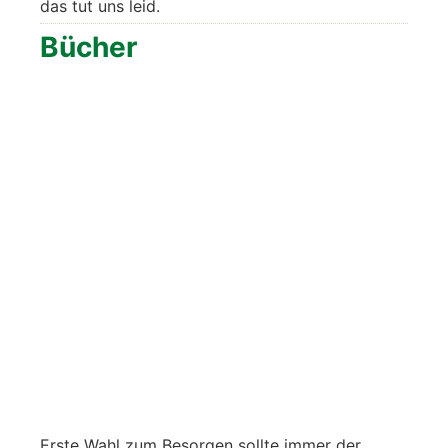
das tut uns leid.
Bücher
Ers­te Wahl zum Besor­gen soll­te immer der