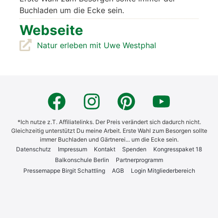
Buch­la­den um die Ecke sein.
Web­sei­te
Natur erle­ben mit Uwe West­phal
*Ich nutze z.T. Affiliatelinks. Der Preis verändert sich dadurch nicht.
Gleichzeitig unterstützt Du meine Arbeit. Erste Wahl zum Besorgen sollte
immer Buchladen und Gärtnerei... um die Ecke sein.
Daten­schutz
Impres­sum
Kon­takt
Spen­den
Kon­gress­pa­ket 18
Bal­kon­schu­le Ber­lin
Part­ner­pro­gramm
Pres­se­map­pe Bir­git Schatt­ling
AGB
Log­in Mit­glie­der­be­reich