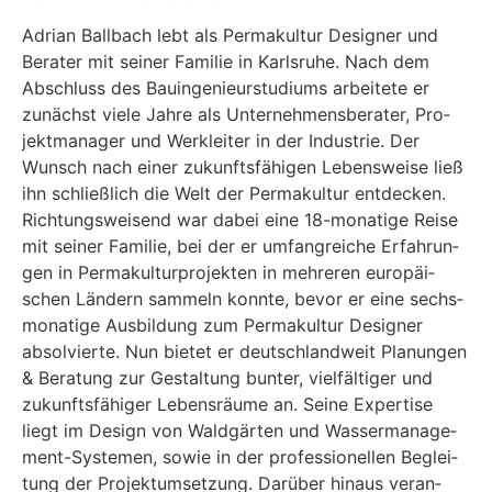
Adri­an Ball­bach lebt als Per­ma­kul­tur Desi­gner und
Bera­ter mit sei­ner Fami­lie in Karls­ru­he. Nach dem
Abschluss des Bau­in­ge­nieur­stu­di­ums arbei­te­te er
zunächst vie­le Jah­re als Unter­neh­mens­be­ra­ter, Pro­
jekt­ma­na­ger und Werk­lei­ter in der Indus­trie. Der
Wunsch nach einer zukunfts­fä­hi­gen Lebens­wei­se ließ
ihn schließ­lich die Welt der Per­ma­kul­tur ent­de­cken.
Rich­tungs­wei­send war dabei eine 18-mona­ti­ge Rei­se
mit sei­ner Fami­lie, bei der er umfang­rei­che Erfah­run­
gen in Per­ma­kul­tur­pro­jek­ten in meh­re­ren euro­päi­
schen Län­dern sam­meln konn­te, bevor er eine sechs­
mo­na­ti­ge Aus­bil­dung zum Per­ma­kul­tur Desi­gner
absol­vier­te. Nun bie­tet er deutsch­land­weit Pla­nun­gen
& Bera­tung zur Gestal­tung bun­ter, viel­fäl­ti­ger und
zukunfts­fä­hi­ger Lebens­räu­me an. Sei­ne Exper­ti­se
liegt im Design von Wald­gär­ten und Was­ser­ma­nage­
ment-Sys­te­men, sowie in der pro­fes­sio­nel­len Beglei­
tung der Pro­jekt­um­set­zung. Dar­über hin­aus ver­an­