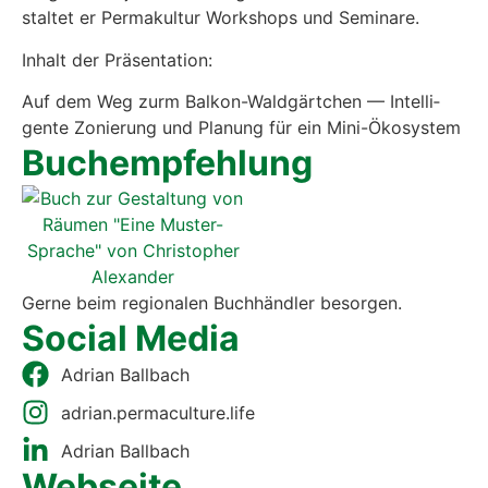
stal­tet er Per­ma­kul­tur Work­shops und Semi­na­re.
Inhalt der Prä­sen­ta­ti­on:
Auf dem Weg zurm Bal­kon-Wald­gärt­chen — Intel­li­
gen­te Zonie­rung und Pla­nung für ein Mini-Öko­sys­tem
Buch­emp­feh­lung
Ger­ne beim regio­na­len Buch­händ­ler besor­gen.
Social Media
Adri­an Ball­bach
adrian.permaculture.life
Adri­an Ball­bach
Web­sei­te