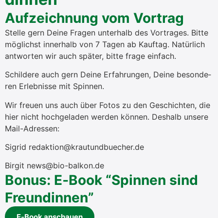
Auf­zeich­nung vom Vor­trag
Stel­le gern Dei­ne Fra­gen unter­halb des Vor­tra­ges. Bit­te
mög­lichst inner­halb von 7 Tagen ab Kauft­ag. Natür­lich
ant­wor­ten wir auch spä­ter, bit­te fra­ge ein­fach.
Schil­de­re auch gern Dei­ne Erfah­run­gen, Dei­ne beson­de­
ren Erleb­nis­se mit Spin­nen.
Wir freu­en uns auch über Fotos zu den Geschich­ten, die
hier nicht hoch­ge­la­den wer­den kön­nen. Des­halb unse­re
Mail-Adres­sen:
Sig­rid redaktion@krautundbuecher.de
Bir­git news@bio-balkon.de
Bonus: E‑Book “Spin­nen sind
Freun­din­nen”
E‑Book anschau­en