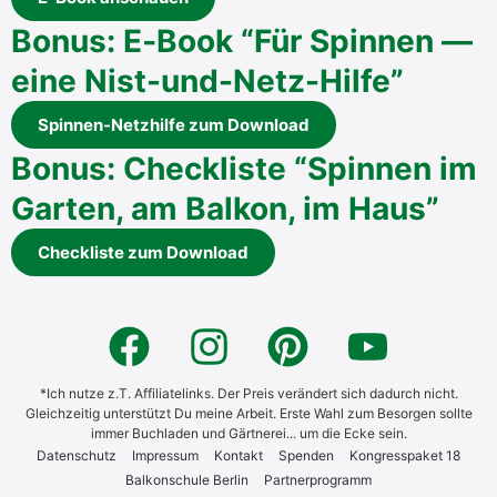
Bonus: E‑Book “Für Spin­nen —
eine Nist-und-Netz-Hil­fe”
Spin­nen-Netz­hil­fe zum Down­load
Bonus: Check­lis­te “Spin­nen im
Gar­ten, am Bal­kon, im Haus”
Check­lis­te zum Down­load
*Ich nutze z.T. Affiliatelinks. Der Preis verändert sich dadurch nicht.
Gleichzeitig unterstützt Du meine Arbeit. Erste Wahl zum Besorgen sollte
immer Buchladen und Gärtnerei... um die Ecke sein.
Daten­schutz
Impres­sum
Kon­takt
Spen­den
Kon­gress­pa­ket 18
Bal­kon­schu­le Ber­lin
Part­ner­pro­gramm