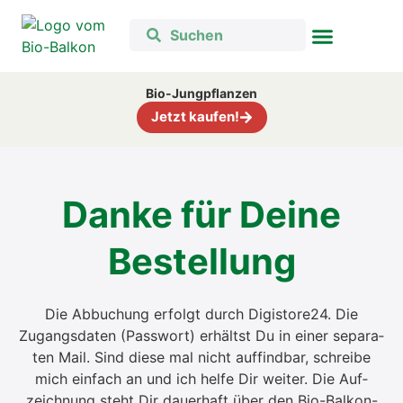
Bio-Jungpflanzen
Jetzt kaufen!
Dan­ke für Dei­ne
Bestel­lung
Die Abbu­chung erfolgt durch Digistore24. Die
Zugangs­da­ten (Pass­wort) erhältst Du in einer sepa­ra­
ten Mail. Sind die­se mal nicht auf­find­bar, schrei­be
mich ein­fach an und ich hel­fe Dir wei­ter. Die Auf­
zeich­nung steht Dir dau­er­haft über den Bio-Bal­kon-