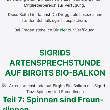
Mit­glie­der­be­reich zur Ver­fü­gung.
Die­se Sei­te hier kannst Du Dir ggf. als Lese­zei­chen
für den Schnell­zu­griff abspei­chern.
Bei Fra­gen ste­he ich Dir
hier
zur Ver­fü­gung.
SIGRIDS
ARTENSPRECHSTUNDE
AUF BIRGITS BIO-BALKON
Teil 7: Spin­nen sind Freun­
din­nen