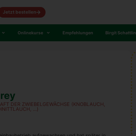
Jetzt bestellen
Online­kur­se
Emp­feh­lun­gen
Bir­git Schatt­li
Frey
RAFT DER ZWIE­BEL­GE­WÄCH­SE (KNOB­LAUCH,
HNITT­LAUCH, …)
in­bau­be­trieb auf­ge­wach­sen und hat spä­ter in