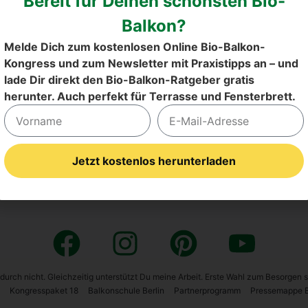
Bereit für Deinen schönsten Bio-
im Waren­korb bereits redu­ziert)
Balkon?
Melde Dich zum kostenlosen Online Bio-Balkon-
Kongress und zum Newsletter mit Praxistipps an – und
lade Dir direkt den Bio-Balkon-Ratgeber gratis
herunter. Auch perfekt für Terrasse und Fensterbrett.
Jetzt kostenlos herunterladen
Alternative:
 dadurch nicht. Gleichzeitig unterstützt Du meine Arbeit. Erste Wahl zum Besorgen 
Kon­gress­pa­ket 18
Bal­kon­schu­le Ber­lin
Part­ner­pro­gramm
Pres­se­map­pe Bi