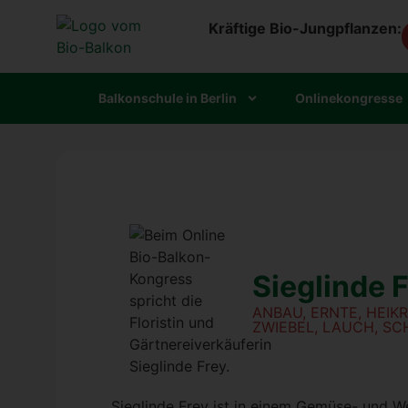
Kräftige Bio-Jungpflanzen:
Bal­kon­schu­le in Ber­lin
Online­kon­gres­se
Sieg­lin­de 
ANBAU, ERN­TE, HEI­K
ZWIE­BEL, LAUCH, SC
Sieg­lin­de Frey ist in einem Gemü­se- und We