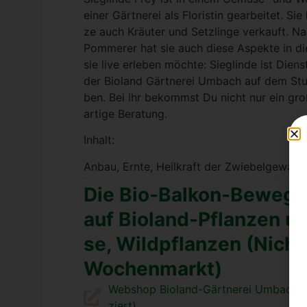
einer Gärt­ne­rei als Flo­ris­tin gear­bei­tet. 
ze auch Kräu­ter und Setz­lin­ge ver­kauft. Nach
Pom­me­rer hat sie auch die­se Aspek­te in die 
sie live erle­ben möch­te: Sieg­lin­de ist Die
der Bio­land Gärt­ne­rei Umbach auf dem Stut
ben. Bei ihr bekommst Du nicht nur ein gro­ße
ar­ti­ge Bera­tung.
Inhalt:
Anbau, Ern­te, Heil­kraft der Zwie­bel­ge­wäch
Die Bio-Bal­kon-Bewe­gu
auf Bio­land-Pflan­zen u
se, Wild­pflan­zen (Nicht
Wochen­markt)
Web­shop Bio­land-Gärt­ne­rei Umbach 
ziert)