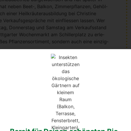
Sie hat neben Beet‑, Bal­kon, Zim­mer­pflan­zen, Gehöl­
 einer Heil­kräu­ter­aus­bil­dung bei Chris­ti­ne
Ver­kaufs­ge­sprä­che mit ein­flies­sen las­sen. Wer
ns­tag, Don­ners­tag und Sams­tag am Ver­kaufs­stand
t­gar­ter Wochen­markt am Schil­ler­platz zu erle­
s Pflan­zen­sor­ti­ment, son­dern auch eine ein­zig­
­se (Knob­lauch, Zwie­bel, Lauch, Schnitt­lauch, …)
ng erhält online 5 % Rabatt
nd ‑Saat­gut: Kräu­ter, Gemü­
 auf dem Stutt­gar­ter
(Die 5 % Rabatt sind im Waren­korb bereits redu­