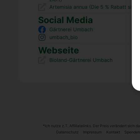
Arte­mi­sia annua (Die 5 % Rabatt sind 
Social Media
Gärt­ne­rei Umbach
umbach_bio
Web­sei­te
Bio­land-Gärt­ne­rei Umbach
*Ich nutze z.T. Affiliatelinks. Der Preis verändert sich
Daten­schutz
Impres­sum
Kon­takt
Spen­den