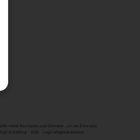
sollte immer Buchladen und Gärtnerei... um die Ecke sein.
r­git Schatt­ling
AGB
Log­in Mit­glie­der­be­reich