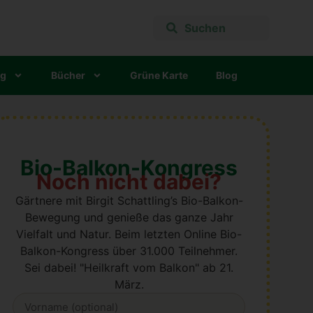
ng
Bücher
Grü­ne Kar­te
Blog
Bio-Balkon-Kongress
Noch nicht dabei?
Gärtnere mit Birgit Schattling’s Bio-Balkon-
Bewegung und genieße das ganze Jahr
Vielfalt und Natur. B
eim letzten Online Bio-
Balkon-Kongress über 31.000 Teilnehmer.
Sei dabei! "Heilkraft vom Balkon" ab 21.
März.