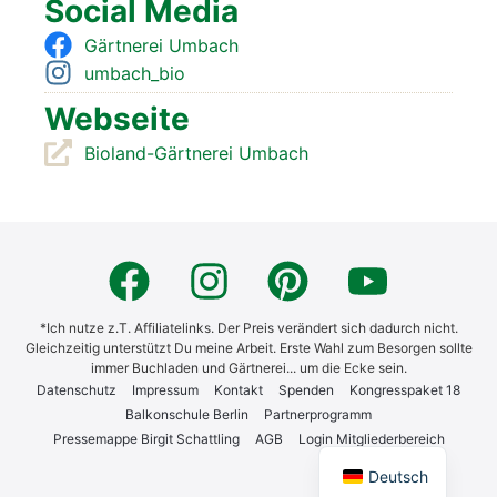
Social Media
Gärt­ne­rei Umbach
umbach_bio
Web­sei­te
Bio­land-Gärt­ne­rei Umbach
*Ich nutze z.T. Affiliatelinks. Der Preis verändert sich dadurch nicht.
Gleichzeitig unterstützt Du meine Arbeit. Erste Wahl zum Besorgen sollte
immer Buchladen und Gärtnerei... um die Ecke sein.
Daten­schutz
Impres­sum
Kon­takt
Spen­den
Kon­gress­pa­ket 18
Bal­kon­schu­le Ber­lin
Part­ner­pro­gramm
English
Pres­se­map­pe Bir­git Schatt­ling
AGB
Log­in Mit­glie­der­be­reich
Deutsch