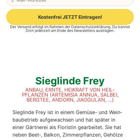
Kostenfrei JETZT Eintragen!
Der Versand erfolgt im Rahmen der
Datenschutzerklärung
. Du kannst
Alternative:
Dich jederzeit am Ende des Newsletters austragen.
Sieg­lin­de Frey
ANBAU, ERN­TE, HEI­KRAFT VON HEIL­
PFLAN­ZEN (ARTE­MI­SIA ANNUA, SAL­BEI,
BERG­TEE, ANDORN, JIAO­GU­LAN, …)
Sieg­lin­de Frey ist in einem Gemü­se- und Wein­
bau­be­trieb auf­ge­wach­sen und hat spä­ter in
einer Gärt­ne­rei als Flo­ris­tin gear­bei­tet. Sie hat
neben Beet‑, Bal­kon, Zim­mer­pflan­zen, Gehöl­ze