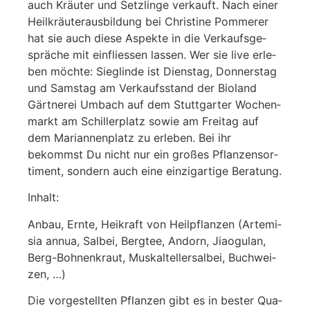
auch Kräu­ter und Setz­lin­ge ver­kauft. Nach einer
Heil­kräu­ter­aus­bil­dung bei Chris­ti­ne Pom­me­rer
hat sie auch die­se Aspek­te in die Ver­kaufs­ge­
sprä­che mit ein­flies­sen las­sen. Wer sie live erle­
ben möch­te: Sieg­lin­de ist Diens­tag, Don­ners­tag
und Sams­tag am Ver­kaufs­stand der Bio­land
Gärt­ne­rei Umbach auf dem Stutt­gar­ter Wochen­
markt am Schil­ler­platz sowie am Frei­tag auf
dem Mari­an­nen­platz zu erle­ben. Bei ihr
bekommst Du nicht nur ein gro­ßes Pflan­zen­sor­
ti­ment, son­dern auch eine ein­zig­ar­ti­ge Bera­tung.
Inhalt:
Anbau, Ern­te, Hei­kraft von Heil­pflan­zen (Arte­mi­
sia annua, Sal­bei, Berg­tee, Andorn, Jiao­gu­lan,
Berg-Boh­nen­kraut, Mus­kaltel­ler­sal­bei, Buch­wei­
zen, …)
Die vor­ge­stell­ten Pflan­zen gibt es in bes­ter Qua­