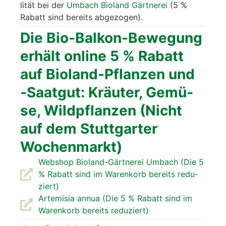
li­tät bei der
Umbach Bio­land Gärt­ne­rei
(5 %
Rabatt sind bereits abge­zo­gen).
Die Bio-Bal­kon-Bewe­gung
erhält online 5 % Rabatt
auf Bio­land-Pflan­zen und
‑Saat­gut: Kräu­ter, Gemü­
se, Wild­pflan­zen (Nicht
auf dem Stutt­gar­ter
Wochen­markt)
Web­shop Bio­land-Gärt­ne­rei Umbach (Die 5
% Rabatt sind im Waren­korb bereits redu­
ziert)
Arte­mi­sia annua (Die 5 % Rabatt sind im
Waren­korb bereits redu­ziert)