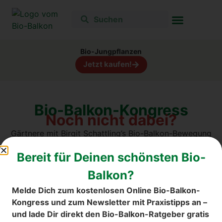
Bio-Jungpflanzen
Jetzt kaufen!
Bio-Balkon-Kongress
Noch nicht dabei?
Gärtnere mit Birgit Schattling’s Bio-Balkon-Bewegung
und genieße das ganze Jahr Vielfalt und Natur. B
eim
Bereit für Deinen schönsten Bio-
letzten Online Bio-Balkon-Kongress über 31.000
Teilnehmer. Sei dabei! "Heilkraft vom Balkon" ab 21.
Balkon?
März.
Melde Dich zum kostenlosen Online Bio-Balkon-
Kongress und zum Newsletter mit Praxistipps an –
und lade Dir direkt den Bio-Balkon-Ratgeber gratis