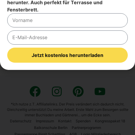
herunter. Auch perfekt für Terrasse und
Fensterbrett.
Kostenfrei JETZT Eintragen!
Der Versand erfolgt im Rahmen der
Datenschutzerklärung
. Du kannst
Alternative:
Dich jederzeit am Ende des Newsletters austragen.
Die lei­den­schaft­li­che Mode­ra­to­rin und Pflan­zen­ex­per­tin
spricht über Bal­ko­ne zum Gesund­wer­den und nicht stin­
Jetzt kostenlos herunterladen
ken­de Kräu­ter­jau­chen.
Alternative:
*Ich nutze z.T. Affiliatelinks. Der Preis verändert sich dadurch nicht.
Gleichzeitig unterstützt Du meine Arbeit. Erste Wahl zum Besorgen sollte
immer Buchladen und Gärtnerei... um die Ecke sein.
Daten­schutz
Impres­sum
Kon­takt
Spen­den
Kon­gress­pa­ket 18
Bal­kon­schu­le Ber­lin
Part­ner­pro­gramm
English
Pres­se­map­pe Bir­git Schatt­ling
AGB
Log­in Mit­glie­der­be­reich