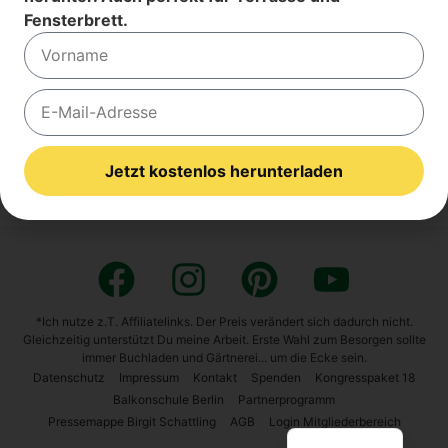
Fensterbrett.
Kostenfrei JETZT Eintragen!
Der Versand erfolgt im Rahmen der
Datenschutzerklärung
. Du kannst
Alternative:
Dich jederzeit am Ende des Newsletters austragen.
2
Der Bio­gärt­ner betreut den Welt­acker 2000m
und
Jetzt kostenlos herunterladen
spricht über den Anbau von exo­ti­schen Nutz­pflan­zen.
Alternative:
*Ich nutze z.T. Affiliatelinks. Der Preis verändert sich dadurch nicht.
Gleichzeitig unterstützt Du meine Arbeit. Erste Wahl zum Besorgen sollte
immer Buchladen und Gärtnerei... um die Ecke sein.
Daten­schutz
Impres­sum
Kon­takt
Spen­den
Kon­gress­pa­ket 18
Bal­kon­schu­le Ber­lin
Part­ner­pro­gramm
English
Pres­se­map­pe Bir­git Schatt­ling
AGB
Log­in Mit­glie­der­be­reich