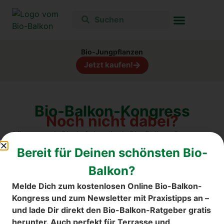
Bio-Jungpflanzen
Jetzt kaufen!
Bio-Balkon-Kongress
Noch nicht dabei?
Gärtnere mit Birgit Schattling’s Bio-Balkon-Bewegung
und genieße das ganze Jahr Vielfalt und Natur. B
eim
Bereit für Deinen schönsten Bio-
letzten Online Bio-Balkon-Kongress über 31.000
Balkon?
Teilnehmer. Sei dabei! "Heilkraft vom Balkon" ab 21.
März.
Melde Dich zum kostenlosen Online Bio-Balkon-
Kongress und zum Newsletter mit Praxistipps an –
und lade Dir direkt den Bio-Balkon-Ratgeber gratis
herunter. Auch perfekt für Terrasse und