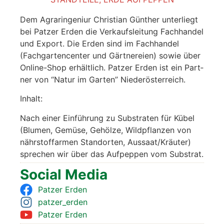
Dem Agrar­in­ge­niur Chris­ti­an Gün­ther unter­liegt
bei Pat­zer Erden die Ver­kaufs­lei­tung Fach­han­del
und Export. Die Erden sind im Fach­han­del
(Fach­gar­ten­cen­ter und Gärt­ne­rei­en) sowie über
Online-Shop erhält­lich. Pat­zer Erden ist ein Part­
ner von “Natur im Gar­ten” Nie­der­ös­ter­reich.
Inhalt:
Nach einer Ein­füh­rung zu Sub­stra­ten für Kübel
(Blu­men, Gemü­se, Gehöl­ze, Wild­pflan­zen von
nähr­stoff­ar­men Stand­or­ten, Aussaat/Kräuter)
spre­chen wir über das Auf­pep­pen vom Sub­strat.
Social Media
Pat­zer Erden
patzer_erden
Pat­zer Erden