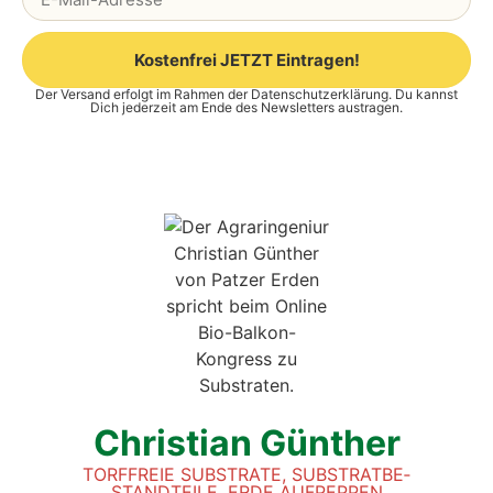
Kostenfrei JETZT Eintragen!
Der Versand erfolgt im Rahmen der
Datenschutzerklärung
. Du kannst
Alternative:
Dich jederzeit am Ende des Newsletters austragen.
Chris­ti­an Gün­ther
TORF­FREIE SUB­STRA­TE, SUB­STRAT­BE­
STAND­TEI­LE, ERDE AUF­PEP­PEN