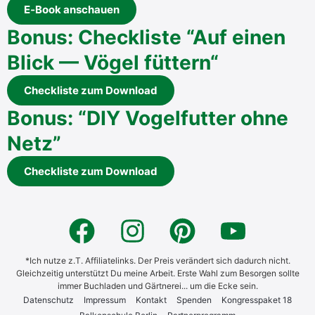
E‑Book anschau­en
Bonus: Check­lis­te “Auf einen
Blick — Vögel füttern“
Check­lis­te zum Down­load
Bonus: “DIY Vogel­fut­ter ohne
Netz”
Check­lis­te zum Down­load
*Ich nutze z.T. Affiliatelinks. Der Preis verändert sich dadurch nicht.
Gleichzeitig unterstützt Du meine Arbeit. Erste Wahl zum Besorgen sollte
immer Buchladen und Gärtnerei... um die Ecke sein.
Daten­schutz
Impres­sum
Kon­takt
Spen­den
Kon­gress­pa­ket 18