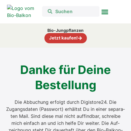
Bio-Jungpflanzen
Jetzt kaufen!
Dan­ke für Dei­ne
Bestel­lung
Die Abbu­chung erfolgt durch Digistore24. Die
Zugangs­da­ten (Pass­wort) erhältst Du in einer sepa­ra­
ten Mail. Sind die­se mal nicht auf­find­bar, schrei­be
mich ein­fach an und ich hel­fe Dir wei­ter. Die Auf­
zeich­nung steht Dir dau­er­haft über den Bio-Bal­kon-