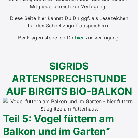
Mit­glie­der­be­reich zur Ver­fü­gung.
Die­se Sei­te hier kannst Du Dir ggf. als Lese­zei­chen
für den Schnell­zu­griff abspei­chern.
Bei Fra­gen ste­he ich Dir
hier
zur Ver­fü­gung.
SIGRIDS
ARTENSPRECHSTUNDE
AUF BIRGITS BIO-BALKON
Teil 5: Vogel füt­tern am
Bal­kon und im Gar­ten”