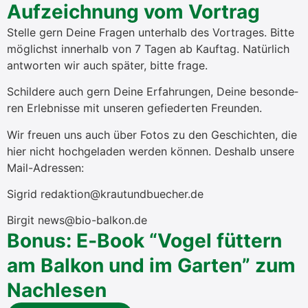
Auf­zeich­nung vom Vor­trag
Stel­le gern Dei­ne Fra­gen unter­halb des Vor­tra­ges. Bit­te
mög­lichst inner­halb von 7 Tagen ab Kauft­ag. Natür­lich
ant­wor­ten wir auch spä­ter, bit­te fra­ge.
Schil­de­re auch gern Dei­ne Erfah­run­gen, Dei­ne beson­de­
ren Erleb­nis­se mit unse­ren gefie­der­ten Freun­den.
Wir freu­en uns auch über Fotos zu den Geschich­ten, die
hier nicht hoch­ge­la­den wer­den kön­nen. Des­halb unse­re
Mail-Adres­sen:
Sig­rid redaktion@krautundbuecher.de
Bir­git news@bio-balkon.de
Bonus: E‑Book “Vogel füt­tern
am Bal­kon und im Gar­ten” zum
Nach­le­sen