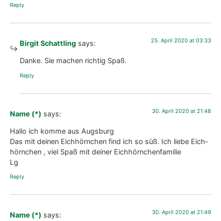
ment and har­ve­st fresh varie­ty all year round.
B
eim letz­
ten Online Bio-Bal­kon-Kon­gress über 31.000 Teil­neh­
mer! 25 Vor­trä­ge zum öko­lo­gi­schen Gärt­nern ab 05.09.
Register free of charge!
Alternative:
Ship­ping takes place as part of the
Pri­va­cy poli­cy
. You can unsub­scri­
be at any time at the bot­tom of the news­let­ter.
12 Respon­ses
15. April 2020 at 13:46
Name (*)Liz M-M
says:
Juchu, freue mich von Wien aus mit dir über die jun­ge Eich­
hörn­chen-Fami­lie!