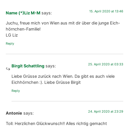
Grün und Früch­te mei­ner Nutz­pflan­zen.
Eich­hörn­chen
,
Natu­ral bal­c­o­ny
,
Expe­ri­ence natu­re
PRINT / PDF /
SHARE / SEND /
E‑MAIL
PIN
Orga­nic Bal­c­o­ny Post
Not the­re yet?
Gar­den with Bir­git Schattling’s orga­nic bal­c­o­ny move­