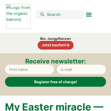
Bio-Jung­pflan­zen
Jetzt kau­fen!
Recei­ve news­let­ter:
Register free of charge!
Alternative:
My Eas­ter mira­cle —