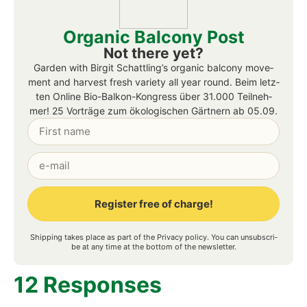
einen
Natur­schutz­ver­band
oder eine Eich­hörn­chen­hil­
fe. Die kön­nen das Geld gut gebrau­chen und die Tie­
re sind in der Zeit um Sil­ves­ter weni­ger ver­schreckt.
Möch­test Du mehr lesen
über die jun­gen Eich­hörn­
chen vom Ber­li­ner Bio-
Bal­kon? Berührt es Dich
auch?
Hier liest Du
Squir­rels slee­ping on the bal­c­o­ny on the
6th flo­or in the midd­le of Ber­lin
. Da hat Eich­hörn­
chen-Mama
Ruth
im Dezem­ber 2018 einen Kobel
ange­legt. Hier liest Du
What do squir­rels eat on the
bal­c­o­ny?
Näm­lich ziem­lich viel. Sie fres­sen nicht nur
die bekann­ten Nüs­se, son­dern auch sehr viel jun­ges