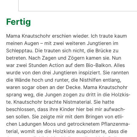
Fer­tig
Mama Knautsch­ohr erschien wie­der. Ich trau­te kaum
mei­nen Augen – mit zwei wei­te­ren Jung­tie­ren im
Schlepp­tau. Die trau­ten sich nicht, die Brü­cke zu
betre­ten. Nach Zagen und Zögern kamen sie. Nun
war zwei Stun­den Action auf dem Bio-Bal­kon. Alles
wur­de von den drei Jung­tie­ren inspi­ziert. Sie rann­ten
die Wän­de hoch und run­ter, die Nist­hil­fen ent­lang,
waren sogar oben an der Decke. Mama Knautsch­ohr
sprang weg, die Jun­gen zogen zu dritt in die Holz­kis­
te. Knautsch­ohr brach­te Nist­ma­te­ri­al. Sie hat­te
beschlos­sen, dass ihre Kin­der hier bei mir auf­wach­
sen sol­len. Sie zeig­te mir mit dem Brin­gen von etli­
chen Ladun­gen Moos und getrock­ne­tem Pflan­zen­ma­
te­ri­al, womit sie die Holz­kis­te aus­pols­ter­te, dass die