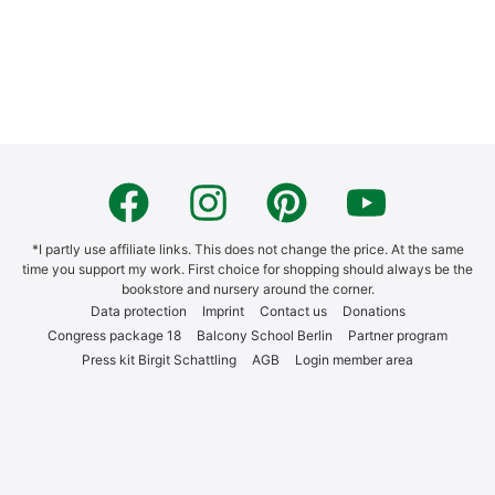
Email
*
Web­site
Save my name, email, and web­site in this brow­ser for
the next time I com­ment.
Noti­fy me of new comm­ents on this post.
Alternative: