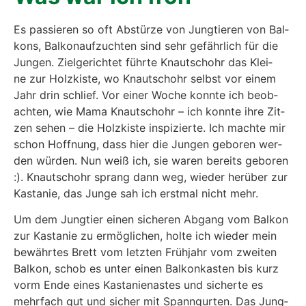
Es pas­sie­ren so oft Abstür­ze von Jung­tie­ren von Bal­
kons, Bal­kon­auf­zuch­ten sind sehr gefähr­lich für die
Jun­gen. Ziel­ge­rich­tet führ­te Knautsch­ohr das Klei­
ne zur Holz­kis­te, wo Knautsch­ohr selbst vor einem
Jahr drin schlief. Vor einer Woche konn­te ich beob­
ach­ten, wie Mama Knautsch­ohr – ich konn­te ihre Zit­
zen sehen – die Holz­kis­te inspi­zier­te. Ich mach­te mir
schon Hoff­nung, dass hier die Jun­gen gebo­ren wer­
den wür­den. Nun weiß ich, sie waren bereits gebo­ren
:). Knautsch­ohr sprang dann weg, wie­der her­über zur
Kas­ta­nie, das Jun­ge sah ich erst­mal nicht mehr.
Um dem Jung­tier einen siche­ren Abgang vom Bal­kon
zur Kas­ta­nie zu ermög­li­chen, hol­te ich wie­der mein
bewähr­tes Brett vom letz­ten Früh­jahr vom zwei­ten
Bal­kon, schob es unter einen Bal­kon­kas­ten bis kurz
vorm Ende eines Kas­ta­ni­en­as­tes und sicher­te es
mehr­fach gut und sicher mit Spann­gur­ten. Das Jung­