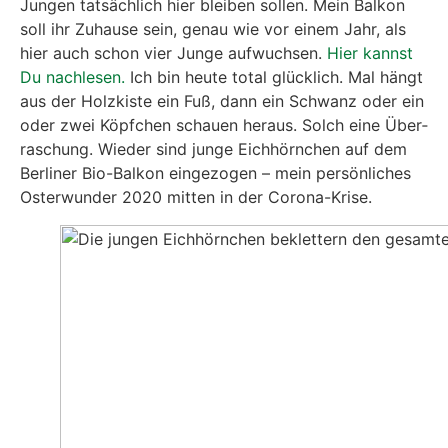
Jun­gen tat­säch­lich hier blei­ben sol­len. Mein Bal­kon
soll ihr Zuhau­se sein, genau wie vor einem Jahr, als
hier auch schon vier Jun­ge auf­wuch­sen.
Hier kannst
Du nach­le­sen.
Ich bin heu­te total glück­lich. Mal hängt
aus der Holz­kis­te ein Fuß, dann ein Schwanz oder ein
oder zwei Köpf­chen schau­en her­aus. Solch eine Über­
ra­schung. Wie­der sind jun­ge Eich­hörn­chen auf dem
Ber­li­ner Bio-Bal­kon ein­ge­zo­gen – mein per­sön­li­ches
Oster­wun­der 2020 mit­ten in der Coro­na-Kri­se.