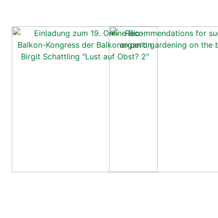
Rep­ly
Lea­ve a Rep­ly
Your email address will not be published.
Requi­red
fields are mark­ed
*
Com­ment
*
Name
*