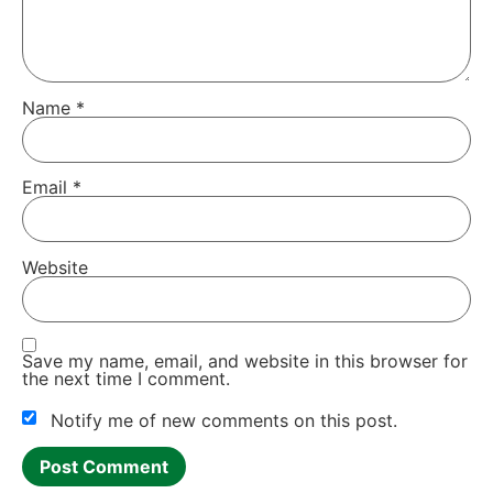
schen zu lesen und mit ihnen zu kom­mu­ni­zie­ren (bis hin zu
einem so inten­si­ven, prü­fen­den Gesichts­aus­druck, daß ich
dach­te, mich schaut da mein alter Mathe-Leh­rer an 🙂 Und
daß sie es sehr zu schät­zen wis­sen, wenn sie in einem
Moment der Not einen siche­ren Ort haben (Fut­ter, beru­hi­
gen­des Mur­meln und das Abwen­den von lau­ern­den Krä­hen
schei­nen gut zu funk­tio­nie­ren); dann kom­men sie jeden Tag
und ver­brin­gen hier bis zu einer Stun­de mit Nicker­chen und
ent­spann­tem Run­ter­schau­en. Wir haben es auch schon
geschafft, daß sie sich nicht mehr unter­ein­an­der „ins Fell“
krie­gen, wenn Kon­kur­renz hoch­ge­klet­tert kommt, son­dern
ein­an­der aus­wei­chen und fried­lich an getrenn­ten Enden des
Bal­kons knab­bern oder dösen. Jetzt pla­nen wir gera­de die
Bepflan­zung für den Som­mer und haben dabei als Ers­tes
gelernt, wie vie­le schö­ne Blu­men gif­tig bis töd­lich-gif­tig sind
für Tie­re! Beim Suchen nach Alter­na­ti­ven sind wir dann auf
Dei­ner tol­len Web­sei­te gelan­det und ent­wer­fen jetzt einen
„Natur-Kraft-Bal­kon“ – mit viel posi­ti­ver Ener­gie für Mensch
und Eich­hörn­chen! Dan­ke dafür, und wir freu­en uns dar­auf,
über den News­let­ter und die Semi­nar-Ange­bo­te in Ver­bin­
dung zu blei­ben! Lie­be Grü­ße, Bill