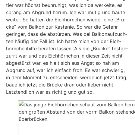
tier war höchst beun­ru­higt, was ich da wer­kel­te, es
sprang am Abgrund her­um. Ich war mutig und bau­te
wei­ter. So hat­ten die Eich­hörn­chen wie­der eine „Brü­
cke“ vom Bal­kon zur Kas­ta­nie. So war die Gefahr
gerin­ger, dass sie abstür­zen. Was bei Bal­kon­auf­zuch­
ten häu­fig der Fall ist. Ich hat­te mich von der Eich­
hörn­chen­hil­fe bera­ten las­sen. Als die „Brü­cke“ fest­ge­
zurrt war und das Eich­hörn­chen in die­ser Zeit nicht
abge­stürzt war, es hielt sich aus Angst so nah am
Abgrund auf, war ich ein­fach froh. Es war schwie­rig,
in dem Moment zu ent­schei­den, wer­de ich jetzt tätig,
baue ich jetzt die Brü­cke dran oder lie­ber nicht.
Letzt­end­lich war es rich­tig und gut so.