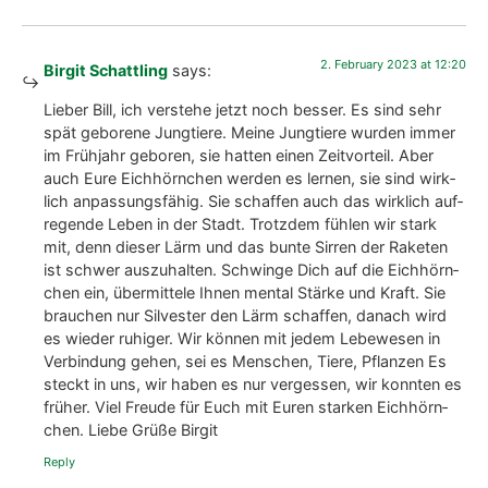
Tage/Nächte einen gut geschüt­zen Kobel aus­su­chen sol­
len, sie haben ja immer meh­re­re zur Aus­wahl. Im ers­ten
Jahr haben mei­ne Eich­hörn­chen gefühlt meh­re­re Tage
gebraucht, bis sie sich wie­der raus­trau­ten. Das wur­de
bes­ser. Beim letz­ten Sil­ves­ter zeig­ten sie sich Neu­jahr
schon wie­der und erschie­nen mir „nor­mal“. (Stadt)-
Eichhörnchen sind sehr anpas­sungs­fä­hig und posi­ti­ve
Her­an­ge­hens­wei­sen bewäh­ren sich immer. Lie­be Grü­ße
Bir­git
Rep­ly
1. Febru­ary 2023 at 11:15
Bill
says:
Lie­be Bir­git, vie­len Dank für die­sen Aus­tausch; es trös­tet uns
sehr. „Unse­re“ Eich­hörn­chen sind fast alle Jung­tie­re, für die
es die ers­te Neu­jahrs­böl­le­rei war. Wir haben den Ein­druck,
daß die ganz Klei­nen, die im Sep­tem­ber gebo­ren wer­den,
noch kei­ne eige­nen Kobel haben, und Win­ter­vor­rä­te legen sie
nach unse­ren Beob­ach­tun­gen auch nicht sofort an, da sie im
Okto­ber erst­mals aus dem Nest kom­men und dann Lau­fen