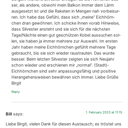
4. May 2020 at 03:05
Birgit Schattling
says:
Das freut mich. Sie sind ein­fach ent­zü­ckend. Söhn­chen
und ich ste­hen oft gemein­sam hin­ter der Fens­ter­schei­be
und beob­ach­ten. Es ist so schön, oft rich­tig lus­tig. Am
Anfang waren sie noch tap­sig und konn­ten sich schlecht
hal­ten. Nun sind sie bes­te Klet­te­rer gewor­den. Lie­be
Grüs­se Bir­git
Rep­ly
30. Janu­ary 2023 at 19:01
Bill
says:
Hal­lo, total inspi­rie­rend, Dei­ne Erfah­run­gen! Wir woh­nen zu
einem Park raus und haben jeden Tag Besuch von 4–8 Eich­
hörn­chen, die sich nicht nur Nüs­se holen, son­dern trotz des
noch recht kah­len Bal­kons (wir sind erst vor 6 Mona­ten ein­
ge­zo­gen) oben in der Dach­ga­bel ger­ne ein Nicker­chen