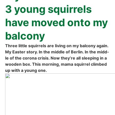
3 young squir­rels
have moved onto my
bal­c­o­ny
Three litt­le squir­rels are living on my bal­c­o­ny again.
My Eas­ter sto­ry. In the midd­le of Ber­lin. In the midd­
le of the coro­na cri­sis. Now they’­re all slee­ping in a
woo­den box. This mor­ning, mama squir­rel clim­bed
up with a young one.