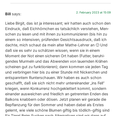
und Klet­tern ler­nen. Als das ers­te Klei­ne bei uns im 5. Stock
erschien, im Schlepp­tau eines Mut­ter­tie­res, hat­te es die Grö­
ße eines flau­mi­gen Ten­nis­balls und war sicht­lich ‚alle‘ von der
Klet­ter­tour. Aber wir haben auch beob­ach­tet, wie die Klei­nen
den Gro­ßen eif­rig hin­ter­her­lau­fen und schließ­lich im Dezem­
ber auch begin­nen, Nüs­se zu bun­kern, mit einer Rou­ti­ne wie
die Gro­ßen. Hof­fent­lich blei­ben sie auch bei dem Sil­vers­ter­in­
fer­no in siche­rer Nähe zu den „Alten“. Wir machen uns schon
Sor­gen wegen Knall­trau­ma, denn die Eichis haben ein
unglaub­lich fei­nes Gehör. Wir haben auch gele­sen, daß man­
che nach der Böl­le­rei ange­stamm­te Fut­ter- und Nist­plät­ze
mei­den, und das deckt sich der­zeit mit unse­ren Beob­ach­tun­
gen. Wie kann man den Tier­chen denn Hin­wei­se schi­cken?
Lie­be Grü­ße, Bill
Rep­ly
2. Febru­ary 2023 at 12:20
Birgit Schattling
says:
Lie­ber Bill, ich ver­ste­he jetzt noch bes­ser. Es sind sehr