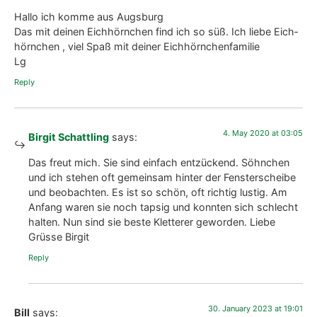
LG Liz
Rep­ly
25. April 2020 at 03:33
Birgit Schattling
says:
Lie­be Grüs­se zurück nach Wien. Da gibt es auch vie­le
Eich­hörn­chen :). Lie­be Grüs­se Bir­git
Rep­ly
24. April 2020 at 23:29
Antonie
says:
Toll: Herz­li­chen Glück­wunsch!! Alles rich­tig gemacht
Rep­ly
25. April 2020 at 03:33
Birgit Schattling
says: