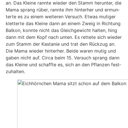
an. Das Klei­ne rann­te wie­der den Stamm her­un­ter, die
Mama sprang rüber, rann­te ihm hin­ter­her und ermun­
ter­te es zu einem wei­te­ren Ver­such. Etwas muti­ger
klet­ter­te das Klei­ne dann an einem Zweig in Rich­tung
Bal­kon, konn­te nicht das Gleich­ge­wicht hal­ten, hing
dann mit dem Kopf nach unten. Es ret­te­te sich wie­der
zum Stamm der Kas­ta­nie und trat den Rück­zug an.
Die Mama wie­der hin­ter­her. Bei­de waren mutig und
gaben nicht auf. Cir­ca beim 15. Ver­such sprang dann
das Klei­ne und schaff­te es, sich an den Pflan­zen fest­
zu­hal­ten.