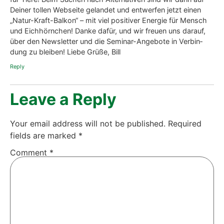
spät gebo­re­ne Jung­tie­re. Mei­ne Jung­tie­re wur­den immer
im Früh­jahr gebo­ren, sie hat­ten einen Zeit­vor­teil. Aber
auch Eure Eich­hörn­chen wer­den es ler­nen, sie sind wirk­
lich anpas­sungs­fä­hig. Sie schaf­fen auch das wirk­lich auf­
re­gen­de Leben in der Stadt. Trotz­dem füh­len wir stark
mit, denn die­ser Lärm und das bun­te Sir­ren der Rake­ten
ist schwer aus­zu­hal­ten. Schwin­ge Dich auf die Eich­hörn­
chen ein, über­mit­te­le Ihnen men­tal Stär­ke und Kraft. Sie
brau­chen nur Sil­ves­ter den Lärm schaf­fen, danach wird
es wie­der ruhi­ger. Wir kön­nen mit jedem Lebe­we­sen in
Ver­bin­dung gehen, sei es Men­schen, Tie­re, Pflan­zen Es
steckt in uns, wir haben es nur ver­ges­sen, wir konn­ten es
frü­her. Viel Freu­de für Euch mit Euren star­ken Eich­hörn­
chen. Lie­be Grü­ße Bir­git
Rep­ly
2. Febru­ary 2023 at 15:09
Bill
says:
Lie­be Bir­git, das ist ja inter­es­sant; wir hat­ten auch schon den
Ein­druck, daß Eich­hörn­chen es tat­säch­lich ver­ste­hen, Men­