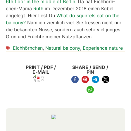
Hier noch eine Emp­feh­lung für hoch­wer­ti­ges Wild­tier­
fut­ter, auch für Eich­hörn­chen:
Viva­ra-Natur­schutz­pro­
duk­te
. Der Shop wird von NABU und LBV emp­foh­len.
Aus­künf­te zur Lebens­wei­se, Not­fäl­len mit Eich­hörn­
chen, Fund von Jung­tie­ren u.ä. gibt es bei den ver­
schie­de­nen Eich­hörn­chen-Hil­fen:
Eich­hörn­chen-Hil­fe
Ber­lin-Bran­den­burg
resp.
Eich­hörn­chen-Not­ruf
. Wer
Tie­re liebt, egal ob Eich­hörn­chen oder Vögel, gibt
sein Geld anstel­le Böl­le­rei für Sil­ves­ter z.B. lie­ber an