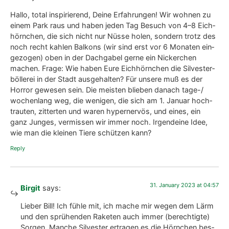
Dan­ke. Sie machen rich­tig Spaß.
Rep­ly
30. April 2020 at 21:48
Name (*)
says:
Hal­lo ich kom­me aus Augs­burg
Das mit dei­nen Eich­hörn­chen find ich so süß. Ich lie­be Eich­
hörn­chen , viel Spaß mit dei­ner Eich­hörn­chen­fa­mi­lie
Lg
Rep­ly
30. April 2020 at 21:49
Name (*)
says:
Hal­lo ich kom­me aus Augs­burg
Das mit dei­nen Eich­hörn­chen find ich so süß. Ich lie­be Eich­
hörn­chen , viel Spaß mit dei­ner Eich­hörn­chen­fa­mi­lie
Lg
Rep­ly