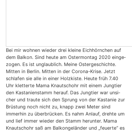
Bei mir woh­nen wie­der drei klei­ne Eich­hörn­chen auf
dem Bal­kon. Sind heu­te am Oster­mon­tag 2020 ein­ge­
zo­gen. Es ist unglaub­lich. Mei­ne Oster­ge­schich­te.
Mit­ten in Ber­lin. Mit­ten in der Coro­na-Kri­se. Jetzt
schla­fen sie alle in einer Holz­kis­te. Heu­te früh 7.40
Uhr klet­ter­te Mama Knautsch­ohr mit einem Jung­tier
den Kas­ta­ni­en­stamm her­auf. Das Jung­tier war unsi­
cher und trau­te sich den Sprung von der Kas­ta­nie zur
Brüs­tung noch nicht zu, knapp zwei Meter sind
immer­hin zu über­brü­cken. Es nahm Anlauf, dreh­te um
und lief immer wie­der den Stamm her­un­ter. Mama
Knautsch­ohr saß am Bal­kon­ge­län­der und „feu­er­te“ es