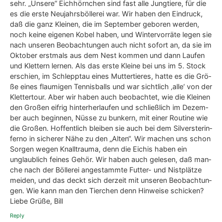
machen. Fra­ge: Wie haben Eure Eich­hörn­chen die Sil­ves­ter­
b­öl­le­rei in der Stadt aus­ge­hal­ten? Für unse­re muß es der
Hor­ror gewe­sen sein. Die meis­ten blie­ben danach tage-/
wochen­lang weg, die weni­gen, die sich am 1. Janu­ar hoch­
trau­ten, zit­ter­ten und waren hyper­ner­vös, und eines, ein
ganz Jun­ges, ver­mis­sen wir immer noch. Irgend­ei­ne Idee,
wie man die klei­nen Tie­re schüt­zen kann?
Rep­ly
31. Janu­ary 2023 at 04:57
Birgit
says:
Lie­ber Bill! Ich füh­le mit, ich mache mir wegen dem Lärm
und den sprü­hen­den Rake­ten auch immer (berech­tig­te)
Sor­gen. Man­che Sil­ves­ter ertra­gen es die Hörn­chen bes­
ser, als ande­re, obwohl mein Bal­kon immer dem Lärm
aus­ge­setzt ist und die Rake­ten in Men­gen nah vor­bei­sur­
ren. Ich habe das Gefühl, dass sich „mei­ne“ Eich­hörn­
chen dran gewöh­nen. Ich schi­cke ihnen vor­ab Hin­wei­se,
dass Sil­ves­ter ansteht und sie sich für die nächs­ten