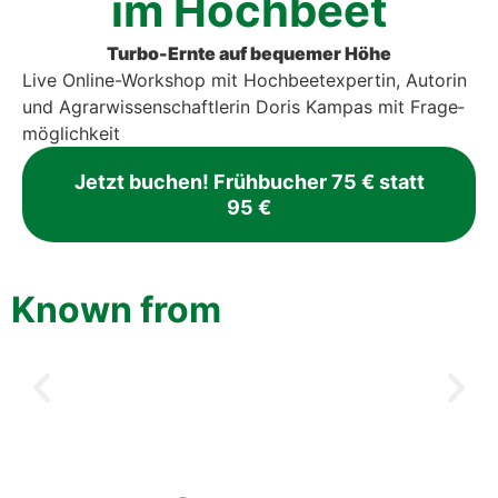
im Hoch­beet
Tur­bo-Ern­te auf beque­mer Höhe
Live Online-Work­shop mit Hoch­beet­ex­per­tin, Autorin
und Agrar­wis­sen­schaft­le­rin Doris Kam­pas
mit Fra­ge­
mög­lich­keit
Jetzt buchen! Früh­bu­cher 75 € statt
95 €
Known from