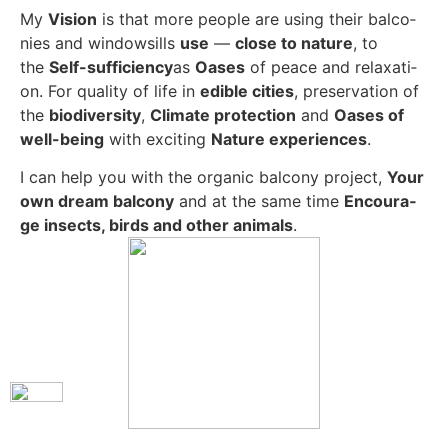
My
Visi­on
is that more peo­p­le are using their bal­co­
nies and win­dows­ills
use
—
clo­se to natu­re
, to
the
Self-suf­fi­ci­en­cy
as
Oases
of peace and rela­xa­ti­
on. For qua­li­ty of life in
edi­ble cities
, pre­ser­va­ti­on of
the
bio­di­ver­si­ty
,
Cli­ma­te pro­tec­tion
and
Oases of
well-being
with exci­ting
Natu­re expe­ri­en­ces
.
I can help you with the orga­nic bal­c­o­ny pro­ject,
Your
own dream bal­c­o­ny
and at the same time
Encou­ra­
ge insects, birds and other ani­mals
.