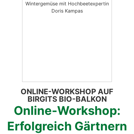
ONLINE-WORK­SHOP AUF
BIRGITS BIO-BAL­KON
Online-Work­shop:
Erfolg­reich Gärt­nern