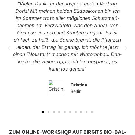
“Vie­len Dank für den inspi­rie­ren­den Vor­trag
Doris! Mit mei­nen bei­den Süd­bal­ko­nen bin ich
im Som­mer trotz aller mög­li­chen Schutz­maß­
nah­men am Ver­zwei­feln, was den Anbau von
Gemü­se, Blu­men und Kräu­tern angeht. Es ist
ein­fach zu heiß, die Son­ne brennt, die Pflan­zen
lei­den, der Ertrag ist gering. Ich möch­te jetzt
einen “Neu­start” machen mit Win­ter­an­bau. Dan­
ke für die vie­len Tipps, ich bin gespannt, es
kann los gehen!”
Cris­ti­na
Ber­lin
ZUM ONLINE-WORK­SHOP AUF BIRGITS BIO-BAL­