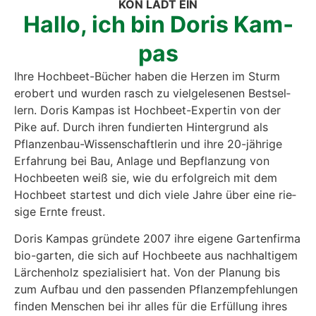
KON LÄDT EIN
Hal­lo, ich bin Doris Kam­
pas
Ihre Hoch­beet-Bücher haben die Her­zen im Sturm
erobert und wur­den rasch zu viel­ge­le­se­nen Best­sel­
lern. Doris Kam­pas ist Hoch­beet-Exper­tin von der
Pike auf. Durch ihren fun­dier­ten Hin­ter­grund als
Pflan­zen­bau-Wis­sen­schaft­le­rin und ihre 20-jäh­ri­ge
Erfah­rung bei Bau, Anla­ge und Bepflan­zung von
Hoch­bee­ten weiß sie, wie du erfolg­reich mit dem
Hoch­beet star­test und dich vie­le Jah­re über eine rie­
si­ge Ern­te freust.
Doris Kam­pas grün­de­te 2007 ihre eige­ne Gar­ten­fir­ma
bio-gar­ten, die sich auf Hoch­bee­te aus nach­hal­ti­gem
Lär­chen­holz spe­zia­li­siert hat. Von der Pla­nung bis
zum Auf­bau und den pas­sen­den Pflanz­emp­feh­lun­gen
fin­den Men­schen bei ihr alles für die Erfül­lung ihres