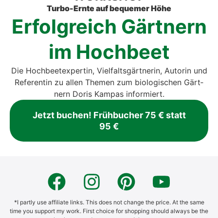
Tur­bo-Ern­te auf beque­mer Höhe
Erfolg­reich Gärt­nern
im Hoch­beet
Die Hoch­beet­ex­per­tin, Viel­falts­gärt­ne­rin, Autorin und
Refe­ren­tin zu allen The­men zum bio­lo­gi­schen Gärt­
nern Doris Kam­pas infor­miert.
Jetzt buchen! Früh­bu­cher 75 € statt
95 €
*I part­ly use affi­lia­te links. This does not chan­ge the pri­ce. At the same
time you sup­port my work. First choice for shop­ping should always be the