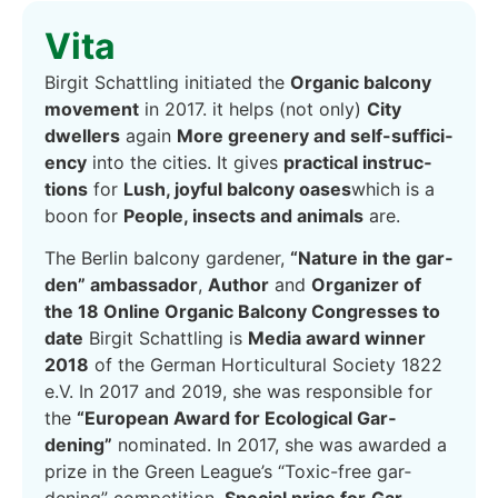
Vita
Bir­git Schatt­ling initia­ted the
Orga­nic bal­c­o­ny
move­ment
in 2017. it helps (not only)
City
dwel­lers
again
More gree­n­ery and self-suf­fi­ci­
en­cy
into the cities. It gives
prac­ti­cal ins­truc­
tions
for
Lush, joyful bal­c­o­ny oases
which is a
boon for
Peo­p­le, insects and ani­mals
are.
The Ber­lin bal­c­o­ny gar­de­ner,
“Natu­re in the gar­
den” ambassa­dor
,
Aut­hor
and
Orga­ni­zer of
the 18 Online Orga­nic Bal­c­o­ny Con­gres­ses to
date
Bir­git Schatt­ling is
Media award win­ner
2018
of the Ger­man Hor­ti­cul­tu­ral Socie­ty 1822
e.V. In 2017 and 2019, she was respon­si­ble for
the
“Euro­pean Award for Eco­lo­gi­cal Gar­
dening”
nomi­na­ted. In 2017, she was award­ed a
pri­ze in the Green League’s “Toxic-free gar­