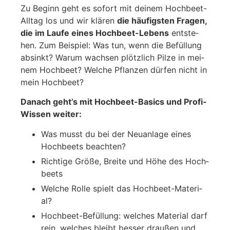
Zu Beginn geht es sofort mit dei­nem Hoch­beet-
All­tag los und wir klä­ren
die häu­figs­ten Fra­gen,
die im Lau­fe eines Hoch­beet-Lebens
ent­ste­
hen. Zum Bei­spiel: Was tun, wenn die Befül­lung
absinkt? War­um wach­sen plötz­lich Pil­ze in mei­
nem Hoch­beet? Wel­che Pflan­zen dür­fen nicht in
mein Hoch­beet?
Danach geht’s mit Hoch­beet-Basics und Pro­fi-
Wis­sen wei­ter:
Was musst du bei der Neu­an­la­ge eines
Hoch­beets beach­ten?
Rich­ti­ge Grö­ße, Brei­te und Höhe des Hoch­
beets
Wel­che Rol­le spielt das Hoch­beet-Mate­ri­
al?
Hoch­beet-Befül­lung: wel­ches Mate­ri­al darf
rein, wel­ches bleibt bes­ser drau­ßen und