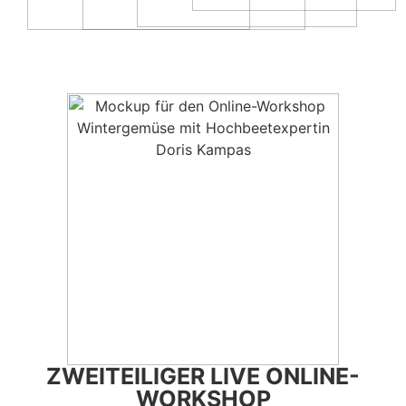
ZWEI­TEI­LI­GER LIVE ONLINE-
WORK­SHOP