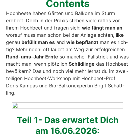
Con­tents
Hoch­bee­te haben Gär­ten und Bal­ko­ne im Sturm
erobert. Doch in der Pra­xis ste­hen vie­le rat­los vor
Ihrem Hoch­beet und fra­gen sich:
wie fängt man an
,
wor­auf muss man schon bei der Anla­ge ach­ten,
like
genau
befüllt man es
and
wie bepflanzt
man es rich­
tig? Mehr noch: oft lau­ert am Weg zur erfolg­rei­chen
Rund-ums-Jahr Ern­te
so man­cher Fall­strick und was
macht man, wenn plötz­lich
Schäd­lin­ge
das Hoch­beet
bevöl­kern? Das und noch viel mehr lernst du im zwei­
tei­li­gen Hoch­beet-Work­shop mit Hoch­beet-Pro­fi
Doris Kam­pas und Bio-Bal­kon­ex­per­tin Bir­git Schatt­
ling.
Teil 1- Das erwar­tet Dich
am 16.06.2026: