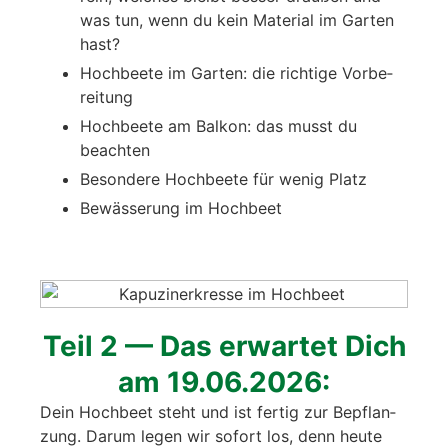
was tun, wenn du kein Mate­ri­al im Gar­ten
hast?
Hoch­bee­te im Gar­ten: die rich­ti­ge Vor­be­
rei­tung
Hoch­bee­te am Bal­kon: das musst du
beach­ten
Beson­de­re Hoch­bee­te für wenig Platz
Bewäs­se­rung im Hoch­beet
Teil 2 — Das erwar­tet Dich
am 19.06.2026:
Dein Hoch­beet steht und ist fer­tig zur Bepflan­
zung. Dar­um legen wir sofort los, denn heu­te