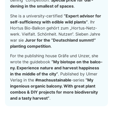
dening” com­pe­ti­ti­on.
Spe­cial pri­ce for
Gar­
dening in the smal­lest of spaces
.
She is a uni­ver­si­ty-cer­ti­fied
“Expert advi­sor for
self-suf­fi­ci­en­cy with edi­ble wild plants”
. Ihr
Hor­tus Bio-Bal­kon gehört zum „Hor­tus-Netz­
werk. Viel­falt. Schön­heit. Nut­zen“. Sie­ben Jah­re
war sie
Juror for the “Deutsch­land summt!”
plan­ting com­pe­ti­ti­on
.
For the publi­shing house Grä­fe und Unzer, she
wro­te the gui­de­book
“My bio­to­pe on the bal­c­o­
ny. Expe­ri­ence natu­re and har­ve­st hap­pi­ness
in the midd­le of the city”
. Published by Ulmer
Ver­lag in the
#mach­s­us­tainable
-series
“My
inge­nious orga­nic bal­c­o­ny. With gre­at plant
com­bos & DIY pro­jects for more bio­di­ver­si­ty
and a tasty har­ve­st”
.