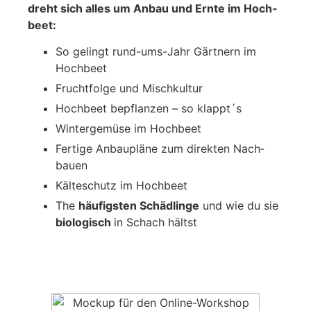
dreht sich alles um Anbau und Ern­te im Hoch­
beet:
So gelingt rund-ums-Jahr Gärt­nern im
Hoch­beet
Frucht­fol­ge und Misch­kul­tur
Hoch­beet bepflan­zen – so klappt´s
Win­ter­ge­mü­se im Hoch­beet
Fer­ti­ge Anbau­plä­ne zum direk­ten Nach­
bau­en
Käl­te­schutz im Hoch­beet
The
häu­figs­ten Schäd­lin­ge
und wie du sie
bio­lo­gisch
in Schach hältst