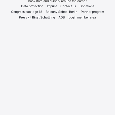
book­s­to­re and nur­sery around the cor­ner.
Data pro­tec­tion
Imprint
Cont­act us
Dona­ti­ons
Con­gress packa­ge 18
Bal­c­o­ny School Ber­lin
Part­ner pro­gram
Press kit Bir­git Schatt­ling
AGB
Log­in mem­ber area