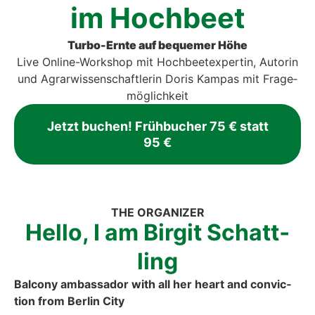
im Hoch­beet
Tur­bo-Ern­te auf beque­mer Höhe
Live Online-Work­shop mit Hoch­beet­ex­per­tin, Autorin
und Agrar­wis­sen­schaft­le­rin Doris Kam­pas
mit Fra­ge­
mög­lich­keit
Jetzt buchen! Früh­bu­cher 75 € statt
95 €
THE ORGA­NI­ZER
Hel­lo, I am Bir­git Schatt­
ling
Bal­c­o­ny ambassa­dor with all her heart and con­vic­
tion from Ber­lin City