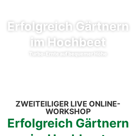
Erfolg­reich Gärt­nern
im Hoch­beet
Tur­bo-Ern­te auf beque­mer Höhe
ZWEI­TEI­LI­GER LIVE ONLINE-
WORK­SHOP
Erfolg­reich Gärt­nern