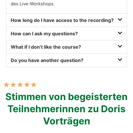
des Live-Work­shops.
How long do I have access to the recor­ding?
How can I ask my ques­ti­ons?
What if I don’t like the cour­se?
Do you have ano­ther ques­ti­on?
★
★
★
★
★
Stim­men von begeis­ter­ten
Teil­neh­me­rin­nen zu Doris
Vor­trä­gen