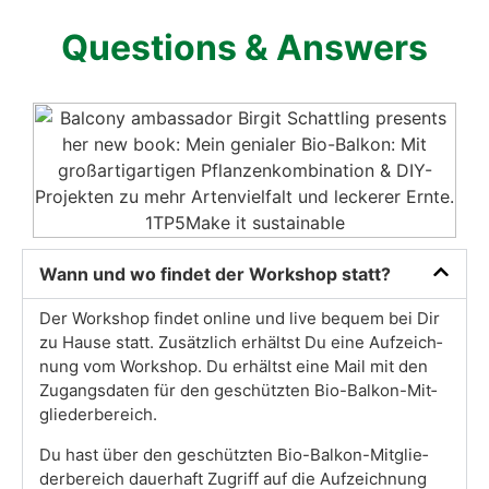
Ques­ti­ons & Ans­wers
Wann und wo fin­det der Work­shop statt?
Der Work­shop fin­det online und live bequem bei Dir
zu Hau­se statt. Zusätz­lich erhältst Du eine Auf­zeich­
nung vom Work­shop. Du erhältst eine Mail mit den
Zugangs­da­ten für den geschütz­ten Bio-Bal­kon-Mit­
glie­der­be­reich.
Du hast über den geschütz­ten Bio-Bal­kon-Mit­glie­
der­be­reich dau­er­haft Zugriff auf die Auf­zeich­nung