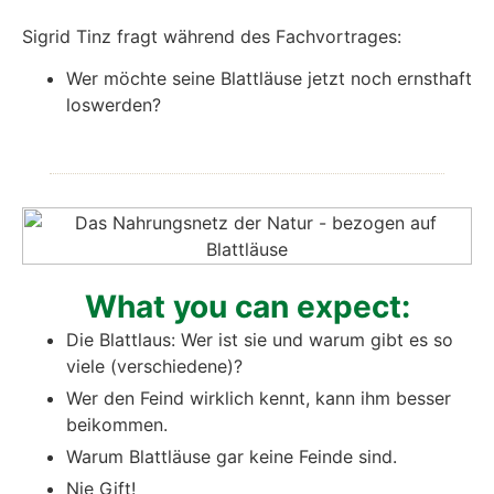
Sig­rid Tinz fragt wäh­rend des Fach­vor­tra­ges:
Wer möch­te sei­ne Blatt­läu­se jetzt noch ernst­haft
los­wer­den?
What you can expect:
Die Blatt­laus: Wer ist sie und war­um gibt es so
vie­le (ver­schie­de­ne)?
Wer den Feind wirk­lich kennt, kann ihm bes­ser
bei­kom­men.
War­um Blatt­läu­se gar kei­ne Fein­de sind.
Nie Gift!