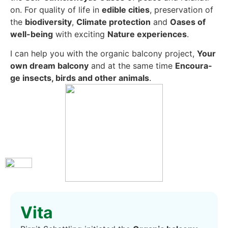
on. For qua­li­ty of life in
edi­ble cities
, pre­ser­va­ti­on of
the
bio­di­ver­si­ty
,
Cli­ma­te pro­tec­tion
and
Oases of
well-being
with exci­ting
Natu­re expe­ri­en­ces
.
I can help you with the orga­nic bal­c­o­ny pro­ject,
Your
own dream bal­c­o­ny
and at the same time
Encou­ra­
ge insects, birds and other ani­mals
.
Vita