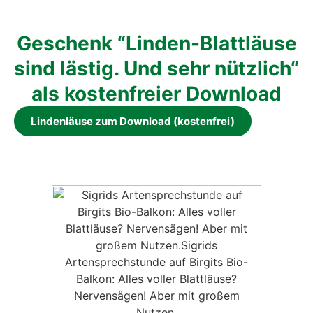
Geschenk “Lin­den-Blatt­läu­se
sind läs­tig. Und sehr nütz­lich“
als kos­ten­frei­er Down­load
Lin­den­läu­se zum Down­load (kos­ten­frei)