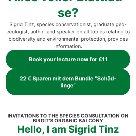
se?
Sig­rid Tinz, spe­ci­es con­ser­va­tio­nist, gra­dua­te geo-
eco­lo­gist, aut­hor and spea­k­er on all topics rela­ting to
bio­di­ver­si­ty and envi­ron­men­tal pro­tec­tion, pro­vi­des
infor­ma­ti­on.
Book your lec­tu­re now for €11
22 € Spa­ren mit dem Bund­le “Schäd­
lin­ge”
INVI­TA­TI­ONS TO THE SPE­CI­ES CON­SUL­TA­TI­ON ON
BIRGIT’S ORGA­NIC BAL­C­O­NY
Hel­lo, I am Sig­rid Tinz