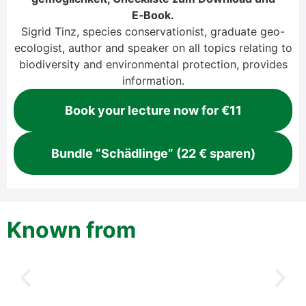
E‑Book.
Sig­rid Tinz, spe­ci­es con­ser­va­tio­nist, gra­dua­te geo-
eco­lo­gist, aut­hor and spea­k­er on all topics rela­ting to
bio­di­ver­si­ty and envi­ron­men­tal pro­tec­tion, pro­vi­des
infor­ma­ti­on.
Book your lec­tu­re now for €11
Bund­le “Schäd­lin­ge” (22 € spa­ren)
Known from