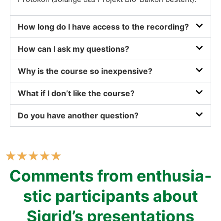
How long do I have access to the recor­ding?
How can I ask my ques­ti­ons?
Why is the cour­se so inex­pen­si­ve?
What if I don’t like the cour­se?
Do you have ano­ther ques­ti­on?
★
★
★
★
★
Comm­ents from enthu­si­a­
stic par­ti­ci­pan­ts about
Sigrid’s pre­sen­ta­ti­ons