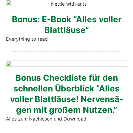
Bonus: E‑Book “Alles vol­ler
Blatt­läu­se”
Ever­y­thing to read
Bonus Check­lis­te für den
schnel­len Über­blick “Alles
vol­ler Blatt­läu­se! Ner­ven­sä­
gen mit gro­ßem Nut­zen.”
Alles zum Nach­le­sen und Down­load