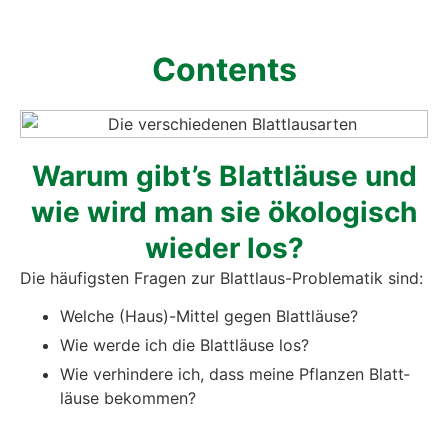
Con­tents
War­um gibt’s Blatt­läu­se und
wie wird man sie öko­lo­gisch
wie­der los?
Die häu­figs­ten Fra­gen zur Blatt­laus-Pro­ble­ma­tik sind:
Wel­che (Haus)-Mittel gegen Blatt­läu­se?
Wie wer­de ich die Blatt­läu­se los?
Wie ver­hin­de­re ich, dass mei­ne Pflan­zen Blatt­
läu­se bekom­men?