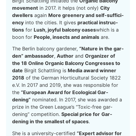
Bir­git Schatt­ling initia­ted the
Orga­nic bal­c­o­ny
move­ment
in 2017. it helps (not only)
City
dwel­lers
again
More gree­n­ery and self-suf­fi­ci­
en­cy
into the cities. It gives
prac­ti­cal ins­truc­
tions
for
Lush, joyful bal­c­o­ny oases
which is a
boon for
Peo­p­le, insects and ani­mals
are.
The Ber­lin bal­c­o­ny gar­de­ner,
“Natu­re in the gar­
den” ambassa­dor
,
Aut­hor
and
Orga­ni­zer of
the 18 Online Orga­nic Bal­c­o­ny Con­gres­ses to
date
Bir­git Schatt­ling is
Media award win­ner
2018
of the Ger­man Hor­ti­cul­tu­ral Socie­ty 1822
e.V. In 2017 and 2019, she was respon­si­ble for
the
“Euro­pean Award for Eco­lo­gi­cal Gar­
dening”
nomi­na­ted. In 2017, she was award­ed a
pri­ze in the Green League’s “Toxic-free gar­
dening” com­pe­ti­ti­on.
Spe­cial pri­ce for
Gar­
dening in the smal­lest of spaces
.
She is a uni­ver­si­ty-cer­ti­fied
“Expert advi­sor for