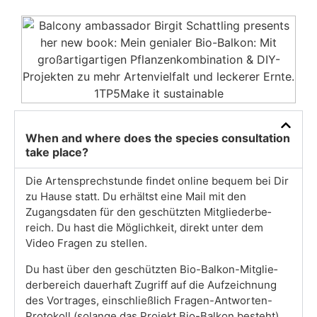
When and whe­re does the spe­ci­es con­sul­ta­ti­on
take place?
Die Arten­sprech­stun­de fin­det online bequem bei Dir
zu Hau­se statt. Du erhältst eine Mail mit den
Zugangs­da­ten für den geschütz­ten Mit­glie­der­be­
reich. Du hast die Mög­lich­keit, direkt unter dem
Video Fra­gen zu stel­len.
Du hast über den geschütz­ten Bio-Bal­kon-Mit­glie­
der­be­reich dau­er­haft Zugriff auf die Auf­zeich­nung
des Vor­tra­ges, ein­schließ­lich Fra­gen-Ant­wor­ten-
Pro­to­koll (solan­ge das Pro­jekt Bio-Bal­kon besteht).