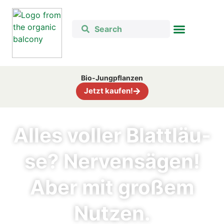
Bio-Jung­pflan­zen
Jetzt kau­fen!
Alles vol­ler Blatt­läu­
se? Ner­ven­sä­gen!
Aber mit gro­ßem
Nut­zen.