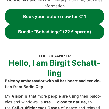
bio­di­ver­si­ty and envi­ron­men­tal pro­tec­tion, pro­vi­des
infor­ma­ti­on.
Book your lec­tu­re now for €11
Bund­le “Schäd­lin­ge” (22 € spa­ren)
THE ORGA­NI­ZER
Hel­lo, I am Bir­git Schatt­
ling
Bal­c­o­ny ambassa­dor with all her heart and con­vic­
tion from Ber­lin City
My
Visi­on
is that more peo­p­le are using their bal­co­
nies and win­dows­ills
use
—
clo­se to natu­re
, to
the
Self-suf­fi­ci­en­cy
as
Oases
of peace and rela­xa­ti­