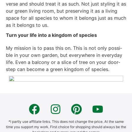
ver­se and should tre­at it as such. Not just sty­ling it as
our green living room, but pre­ser­ving it as a living
space for all spe­ci­es to whom it belongs just as much
as it belongs to us.
Turn your life into a king­dom of spe­ci­es
My mis­si­on is to pass this on. This is not only pos­si­
ble in your own gar­den, but ever­y­whe­re in ever­y­day
life. Even a bal­c­o­ny or a sli­ce of tree on your door­
step can beco­me a green king­dom of spe­ci­es.
*I part­ly use affi­lia­te links. This does not chan­ge the pri­ce. At the same
time you sup­port my work. First choice for shop­ping should always be the