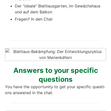
Der “idea­le” Blattlaus­gar­ten, im Gewächs­haus
und auf dem Bal­kon
Fra­gen? In den Chat
Ans­wers to your spe­ci­fic
ques­ti­ons
You have the oppor­tu­ni­ty to get your spe­ci­fic ques­ti­
ons ans­we­red in the chat.