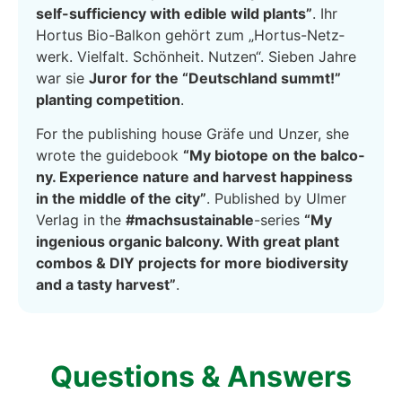
self-suf­fi­ci­en­cy with edi­ble wild plants”
. Ihr
Hor­tus Bio-Bal­kon gehört zum „Hor­tus-Netz­
werk. Viel­falt. Schön­heit. Nut­zen“. Sie­ben Jah­re
war sie
Juror for the “Deutsch­land summt!”
plan­ting com­pe­ti­ti­on
.
For the publi­shing house Grä­fe und Unzer, she
wro­te the gui­de­book
“My bio­to­pe on the bal­c­o­
ny. Expe­ri­ence natu­re and har­ve­st hap­pi­ness
in the midd­le of the city”
. Published by Ulmer
Ver­lag in the
#mach­s­us­tainable
-series
“My
inge­nious orga­nic bal­c­o­ny. With gre­at plant
com­bos & DIY pro­jects for more bio­di­ver­si­ty
and a tasty har­ve­st”
.
Ques­ti­ons & Ans­wers