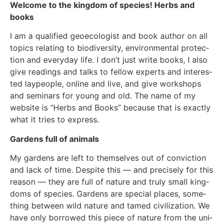
Wel­co­me to the king­dom of spe­ci­es!
Herbs and
books
I am a qua­li­fied geoe­co­lo­gist and book aut­hor on all
topics rela­ting to bio­di­ver­si­ty, envi­ron­men­tal pro­tec­
tion and ever­y­day life. I don’t just wri­te books, I also
give rea­dings and talks to fel­low experts and inte­res­
ted lay­peo­p­le, online and live, and give work­shops
and semi­nars for young and old. The name of my
web­site is “Herbs and Books” becau­se that is exact­ly
what it tri­es to express.
Gar­dens full of ani­mals
My gar­dens are left to them­sel­ves out of con­vic­tion
and lack of time. Despi­te this — and pre­cis­e­ly for this
reason — they are full of natu­re and tru­ly small king­
doms of spe­ci­es. Gar­dens are spe­cial places, some­
thing bet­ween wild natu­re and tamed civi­liza­ti­on. We
have only bor­ro­wed this pie­ce of natu­re from the uni­