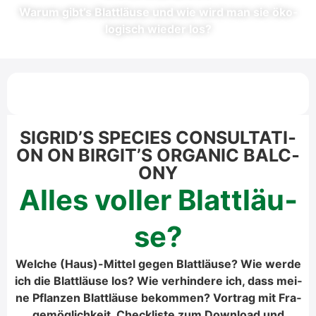
War­um gibt’s Blatt­läu­se und wie wird man sie öko­
lo­gisch wie­der los?
SIGRID’S SPE­CI­ES CON­SUL­TA­TI­
ON ON BIRGIT’S ORGA­NIC BAL­C­
O­NY
Alles vol­ler Blatt­läu­
se?
Wel­che (Haus)-Mittel gegen Blatt­läu­se? Wie wer­de
ich die Blatt­läu­se los? Wie ver­hin­de­re ich, dass mei­
ne Pflan­zen Blatt­läu­se bekom­men? Vor­trag mit Fra­
ge­mög­lich­keit, Check­lis­te zum Down­load und