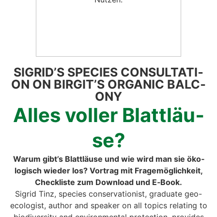
SIGRID’S SPE­CI­ES CON­SUL­TA­TI­
ON ON BIRGIT’S ORGA­NIC BAL­C­
O­NY
Alles vol­ler Blatt­läu­
se?
War­um gibt’s Blatt­läu­se und wie wird man sie öko­
lo­gisch wie­der los? Vor­trag mit Fra­ge­mög­lich­keit,
Check­lis­te zum Down­load und E‑Book.
Sig­rid Tinz, spe­ci­es con­ser­va­tio­nist, gra­dua­te geo-
eco­lo­gist, aut­hor and spea­k­er on all topics rela­ting to