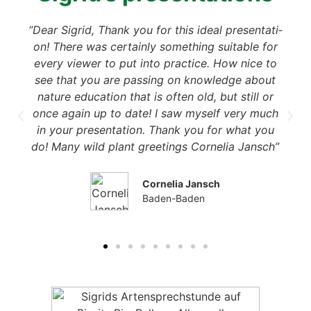
“Dear Sig­rid, Thank you for this ide­al pre­sen­ta­ti­
on! The­re was cer­tain­ly some­thing sui­ta­ble for
every view­er to put into prac­ti­ce. How nice to
see that you are pas­sing on know­ledge about
natu­re edu­ca­ti­on that is often old, but still or
once again up to date! I saw mys­elf very much
in your pre­sen­ta­ti­on. Thank you for what you
do! Many wild plant gree­tings Cor­ne­lia Jansch”
Cor­ne­lia Jansch
Baden-Baden