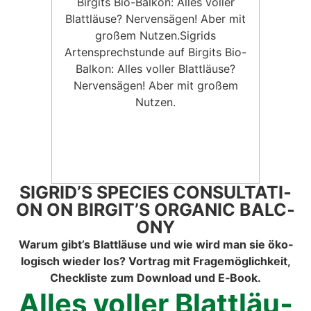
SIGRID’S SPE­CI­ES CON­SUL­TA­TI­
ON ON BIRGIT’S ORGA­NIC BAL­C­
O­NY
War­um gibt’s Blatt­läu­se und wie wird man sie öko­
lo­gisch wie­der los? Vor­trag mit Fra­ge­mög­lich­keit,
Check­lis­te zum Down­load und E‑Book.
Alles vol­ler Blatt­läu­