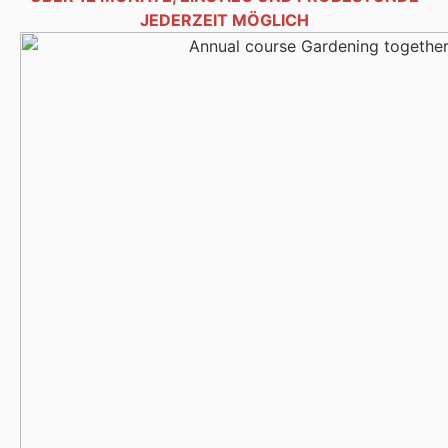
JEDER­ZEIT MÖG­LICH