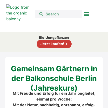
Bio-Jung­pflan­zen
Jetzt kau­fen!
Gemein­sam Gärt­nern in
der Bal­kon­schu­le Ber­lin
(Jah­res­kurs)
Mit Freu­de und Erfolg für ein Jahr beglei­tet,
ein­mal pro Woche:
Mit der Natur, nach­hal­tig, e
ntspannt, erfolg­