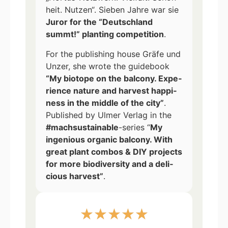
heit. Nut­zen“. Sie­ben Jah­re war sie
Juror for the “Deutsch­land
summt!” plan­ting com­pe­ti­ti­on
.
For the publi­shing house Grä­fe und
Unzer, she wro­te the gui­de­book
“My bio­to­pe on the bal­c­o­ny. Expe­
ri­ence natu­re and har­ve­st hap­pi­
ness in the midd­le of the city”
.
Published by Ulmer Ver­lag in the
#mach­s­us­tainable
-series “
My
inge­nious orga­nic bal­c­o­ny. With
gre­at plant com­bos & DIY pro­jects
for more bio­di­ver­si­ty and a deli­
cious har­ve­st”
.
★
★
★
★
★