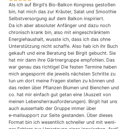
Als ich auf Birgit’s Bio-Bal­kon Kon­gress gesto­ßen
Titel
bin, hat mich das zur Kräu­ter, Salat und Smoothie
Selbst­ver­sor­gung auf dem Bal­kon inspi­riert.
Da ich aber abso­lu­ter Anfän­ger und dazu noch
chro­nisch krank bin, also mit ein­ge­schränk­tem
Ener­gie­haus­halt, wuss­te ich, dass ich das ohne
Unter­stüt­zung nicht schaf­fe. Also hab ich ihr Buch
gekauft und eine Bera­tung bei Bir­git gebucht. Sie
hat mir dann ihre Gärt­ner­grup­pe emp­foh­len. Das
war genau das rich­ti­ge! Die fes­ten Ter­mi­ne haben
mich ange­spornt die jeweils nächs­ten Schrit­te zu
tun um dort mei­ne Fra­gen stel­len zu kön­nen und
das reden über Pflan­zen Blu­men und Bien­chen und
co. hat mir ein­fach gut getan eine (Aus­zeit von
mei­nen Lebens­her­raus­for­de­run­gen). Bir­git hat uns
auch aus­ser­halb der Grup­pe immer über
e‑mailsupport zur Sei­te gestan­den. Über die­ses
For­mat bin ich wesent­lich schnel­ler und mit weni­
ger Feh­lern zur Umset­zung eines inzwi­schen „fast“