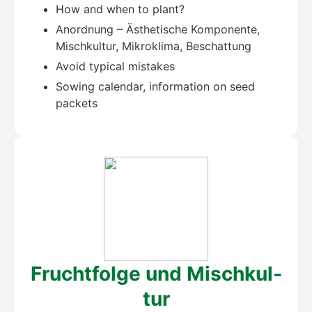
How and when to plant?
Anord­nung – Ästhe­ti­sche Kom­po­nen­te,
Misch­kul­tur, Mikro­kli­ma, Beschat­tung
Avo­id typi­cal mista­kes
Sowing calen­dar, infor­ma­ti­on on seed
packets
Frucht­fol­ge und Misch­kul­
tur