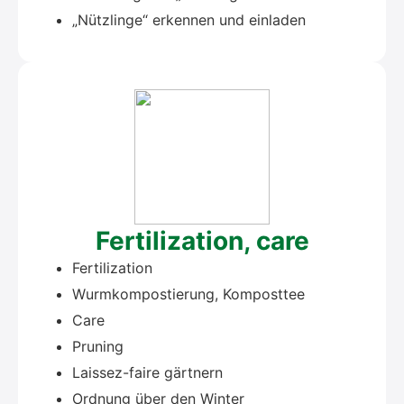
„Nütz­lin­ge“ erken­nen und ein­la­den
Fer­ti­liza­ti­on, care
Fer­ti­liza­ti­on
Wurm­kom­pos­tie­rung, Kom­post­tee
Care
Pru­ning
Lais­sez-fai­re gärt­nern
Ord­nung über den Win­ter