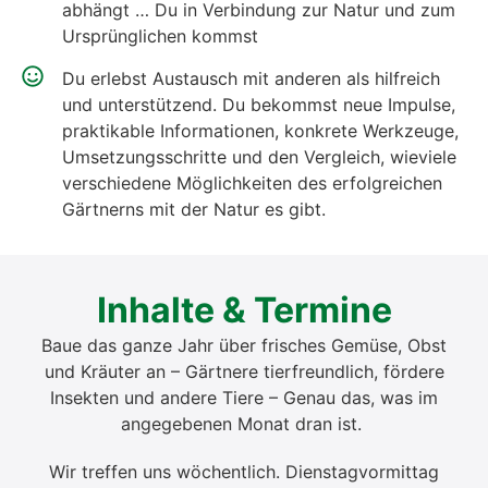
abhängt … Du in Ver­bin­dung zur Natur und zum
Ursprüng­li­chen kommst
Du erlebst Aus­tausch mit ande­ren als hilf­reich
und unter­stüt­zend. Du bekommst neue Impul­se,
prak­ti­ka­ble Infor­ma­tio­nen, kon­kre­te Werk­zeu­ge,
Umset­zungs­schrit­te und den Ver­gleich, wie­vie­le
ver­schie­de­ne Mög­lich­kei­ten des erfolg­rei­chen
Gärt­nerns mit der Natur es gibt.
Inhal­te & Ter­mi­ne
Baue das gan­ze Jahr über fri­sches Gemü­se, Obst
und Kräu­ter an – Gärt­ne­re tier­freund­lich, för­de­re
Insek­ten und ande­re Tie­re – Genau das, was im
ange­ge­be­nen Monat dran ist.
Wir tref­fen uns wöchent­lich. Diens­tag­vor­mit­tag