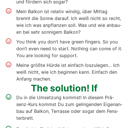
und för­dern sich sogar?
Mein Bal­kon ist rela­tiv win­dig, über Mit­tag
brennt die Son­ne dar­auf. Ich weiß nicht so recht,
wie ich was anpflan­zen soll. Was und wie anbau­
en bei sehr son­ni­gem Bal­kon?
You think you don’t have green fin­gers. So you
don’t even need to start. Not­hing can come of it.
You are loo­king for sup­port.
Mei­ne größ­te Hür­de ist ein­fach los­zu­le­gen… Ich
weiß nicht, wie ich begin­nen kann. Ein­fach den
Anfang machen.
The solu­ti­on! If
Du in die Umset­zung kommst! In die­sem Prä­
senz-Kurs kommst Du zum gelin­gen­den Eigen­an­
bau auf Bal­kon, Ter­ras­se oder sogar dem Fens­
ter­brett.