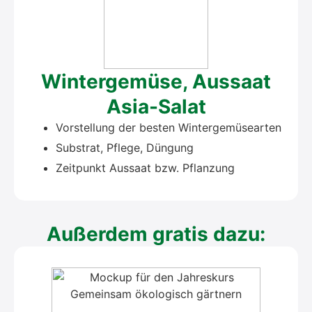
Win­ter­ge­mü­se, Aus­saat
Asia-Salat
Vor­stel­lung der bes­ten Win­ter­ge­mü­se­ar­ten
Sub­strat, Pfle­ge, Dün­gung
Zeit­punkt Aus­saat bzw. Pflan­zung
Außer­dem gra­tis dazu: