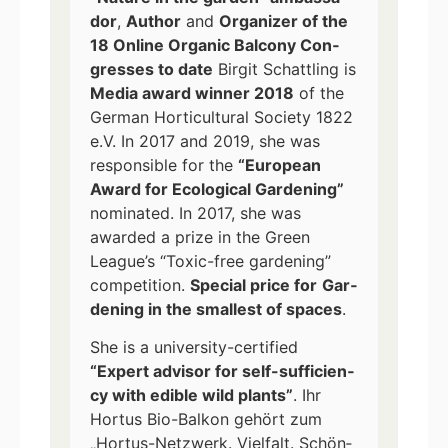
dor
,
Aut­hor
and
Orga­ni­zer of the
18 Online Orga­nic Bal­c­o­ny Con­
gres­ses to date
Bir­git Schatt­ling is
Media award win­ner 2018
of the
Ger­man Hor­ti­cul­tu­ral Socie­ty 1822
e.V. In 2017 and 2019, she was
respon­si­ble for the
“Euro­pean
Award for Eco­lo­gi­cal Gar­dening”
nomi­na­ted. In 2017, she was
award­ed a pri­ze in the Green
League’s “Toxic-free gar­dening”
com­pe­ti­ti­on.
Spe­cial pri­ce for
Gar­
dening in the smal­lest of spaces
.
She is a uni­ver­si­ty-cer­ti­fied
“Expert advi­sor for self-suf­fi­ci­en­
cy with edi­ble wild plants”
. Ihr
Hor­tus Bio-Bal­kon gehört zum
„Hor­tus-Netz­werk. Viel­falt. Schön­