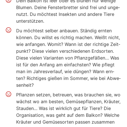
Dein Bal­kon ist leer oder es blü­hen nur weni­ge
Blu­men. Dei­ne Fens­ter­bret­ter sind frei und unge­
nutzt. Du möch­test Insek­ten und ande­re Tie­re
unter­stüt­zen.
Du möch­test sel­ber anbau­en. Stän­dig ern­ten
kön­nen. Du willst es rich­tig machen. Weißt nicht,
wie anfan­gen. Womit? Wann ist der rich­ti­ge Zeit­
punkt? Die­se vie­len ver­schie­de­nen Erd­sor­ten.
Die­se vie­len Vari­an­ten von Pflanz­ge­fä­ßen… Was
ist für den Anfang am ein­fachs­ten? Wie pflegt
man im Jah­res­ver­lauf, wie dün­gen? Wann ern­
ten? Rich­ti­ges gie­ßen im Som­mer, wie bei Abwe­
sen­heit?
Pflan­zen set­zen, betreu­en, was brau­chen sie, wo
wächst wo am bes­ten, Gemü­se­pflan­zen, Kräu­ter,
Stau­den… Was ist wirk­lich gut für Tie­re? Die
Orga­ni­sa­ti­on, was geht auf dem Bal­kon? Wel­che
Kräu­ter und Gemü­se­sor­ten pas­sen zusam­men