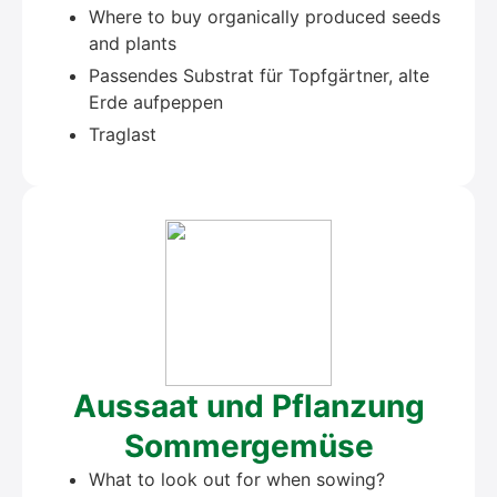
Whe­re to buy orga­ni­cal­ly pro­du­ced seeds
and plants
Pas­sen­des Sub­strat für Topf­gärt­ner, alte
Erde auf­pep­pen
Trag­last
Aus­saat und Pflan­zung
Som­mer­ge­mü­se
What to look out for when sowing?