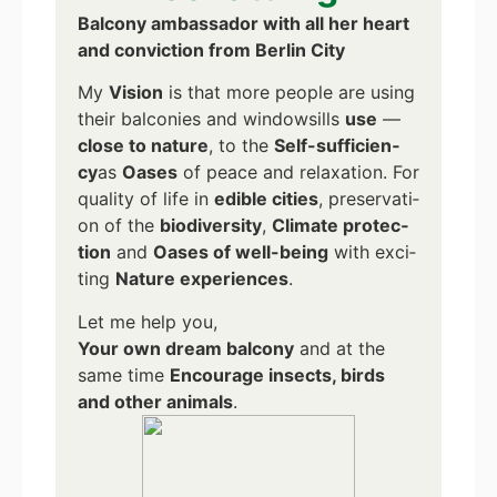
Bal­c­o­ny ambassa­dor with all her heart
and con­vic­tion from Ber­lin City
My
Visi­on
is that more peo­p­le are using
their bal­co­nies and win­dows­ills
use
—
clo­se to natu­re
, to the
Self-suf­fi­ci­en­
cy
as
Oases
of peace and rela­xa­ti­on. For
qua­li­ty of life in
edi­ble cities
, pre­ser­va­ti­
on of the
bio­di­ver­si­ty
,
Cli­ma­te pro­tec­
tion
and
Oases of well-being
with exci­
ting
Natu­re expe­ri­en­ces
.
Let me help you,
Your own dream bal­c­o­ny
and at the
same time
Encou­ra­ge insects, birds
and other ani­mals
.