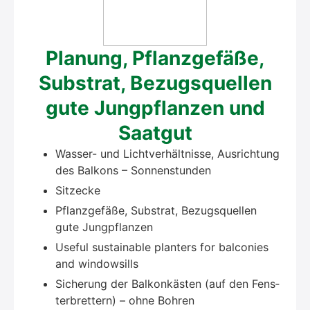
Pla­nung, Pflanz­ge­fä­ße,
Sub­strat, Bezugs­quel­len
gute Jung­pflan­zen und
Saat­gut
Was­ser- und Licht­ver­hält­nis­se, Aus­rich­tung
des Bal­kons – Son­nen­stun­den
Sitz­ecke
Pflanz­ge­fä­ße, Sub­strat, Bezugs­quel­len
gute Jung­pflan­zen
Useful sus­tainable plan­ters for bal­co­nies
and win­dows­ills
Siche­rung der Bal­kon­käs­ten (auf den Fens­
ter­bret­tern) – ohne Boh­ren