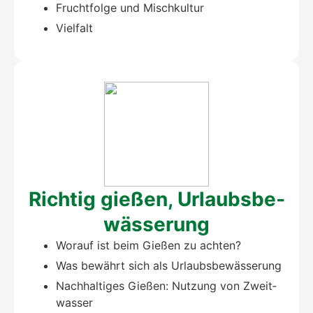
Frucht­fol­ge und Misch­kul­tur
Viel­falt
Rich­tig gie­ßen, Urlaubs­be­
wäs­se­rung
Wor­auf ist beim Gie­ßen zu ach­ten?
Was bewährt sich als Urlaubs­be­wäs­se­rung
Nach­hal­ti­ges Gie­ßen: Nut­zung von Zweit­
was­ser