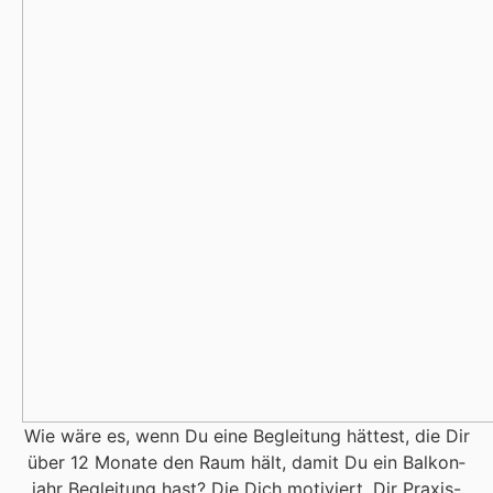
Wie wäre es, wenn Du eine Beglei­tung hät­test, die Dir
über 12 Mona­te den Raum hält, damit Du ein Bal­kon­
jahr Beglei­tung hast? Die Dich moti­viert, Dir Pra­xis-