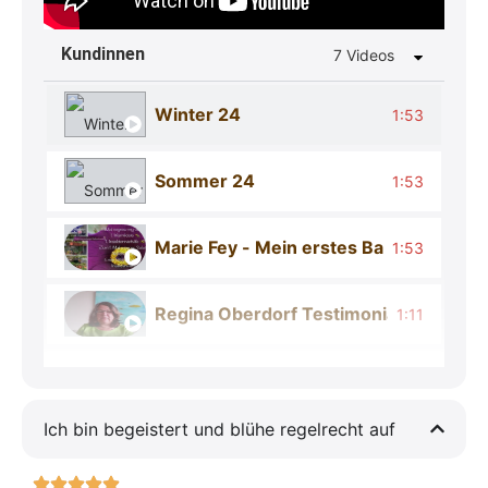
Kun­din­nen
7 Vide­os
Winter 24
1:53
Sommer 24
1:53
Marie Fey - Mein erstes Balkonjahr
1:53
Regina Oberdorf Testimonial gemeinsa
1:11
Amira Susanne Reh Testimonial Starte
1:44
Ich bin begeis­tert und blü­he regel­recht auf
Carolyn Wyneken Testimonial Starterg
5:07