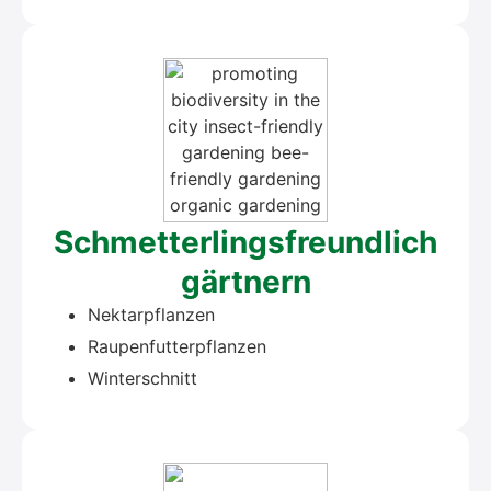
Schmet­ter­lings­freund­lich
gärt­nern
Nek­tar­pflan­zen
Rau­pen­fut­ter­pflan­zen
Win­ter­schnitt