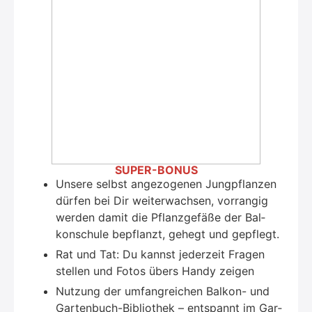
SUPER-BONUS
Unse­re selbst ange­zo­ge­nen Jung­pflan­zen
dür­fen bei Dir wei­ter­wach­sen, vor­ran­gig
wer­den damit die Pflanz­ge­fä­ße der Bal­
kon­schu­le bepflanzt, gehegt und gepflegt.
Rat und Tat: Du kannst jeder­zeit Fra­gen
stel­len und Fotos übers Han­dy zei­gen
Nut­zung der umfang­rei­chen Bal­kon- und
Gar­ten­buch-Biblio­thek – ent­spannt im Gar­