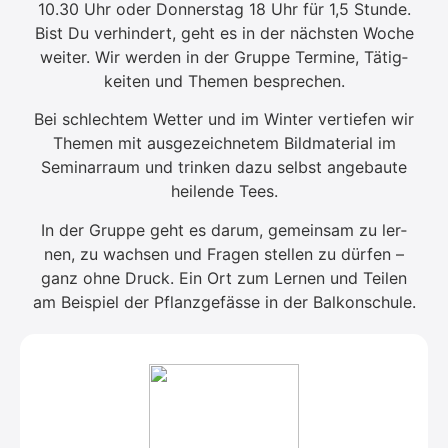
10.30 Uhr oder Don­ners­tag 18 Uhr für 1,5 Stun­de.
Bist Du ver­hin­dert, geht es in der nächs­ten Woche
wei­ter. Wir wer­den in der Grup­pe Ter­mi­ne, Tätig­
kei­ten und The­men bespre­chen.
Bei schlech­tem Wet­ter und im Win­ter ver­tie­fen wir
The­men mit aus­ge­zeich­ne­tem Bild­ma­te­ri­al im
Semi­nar­raum und trin­ken dazu selbst ange­bau­te
hei­len­de Tees.
In der Grup­pe geht es dar­um, gemein­sam zu ler­
nen, zu wach­sen und Fra­gen stel­len zu dür­fen –
ganz ohne Druck. Ein Ort zum Ler­nen und Tei­len
am Bei­spiel der Pflanz­ge­fäs­se in der Bal­kon­schu­le.