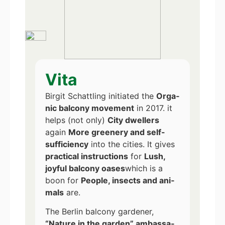
Vita
Bir­git Schatt­ling initia­ted the
Orga­
nic bal­c­o­ny move­ment
in 2017. it
helps (not only)
City dwel­lers
again
More gree­n­ery and self-
suf­fi­ci­en­cy
into the cities. It gives
prac­ti­cal ins­truc­tions
for
Lush,
joyful bal­c­o­ny oases
which is a
boon for
Peo­p­le, insects and ani­
mals
are.
The Ber­lin bal­c­o­ny gar­de­ner,
“Natu­re in the gar­den” ambassa­