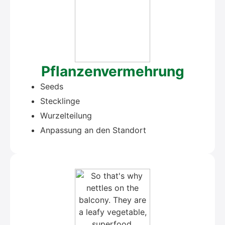
Pflan­zen­ver­meh­rung
Seeds
Steck­lin­ge
Wur­zel­tei­lung
Anpas­sung an den Stand­ort