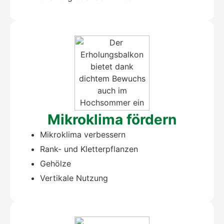
Mikro­kli­ma för­dern
Mikro­kli­ma ver­bes­sern
Rank- und Klet­ter­pflan­zen
Gehöl­ze
Ver­ti­ka­le Nut­zung