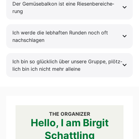
Der Gemü­se­bal­kon ist eine Rie­sen­be­rei­che­
rung
Ich wer­de die leb­haf­ten Run­den noch oft
nach­schla­gen
Ich bin so glück­lich über unse­re Grup­pe, plötz­
lich bin ich nicht mehr allei­ne
THE ORGA­NI­ZER
Hel­lo, I am Bir­git
Schatt­ling