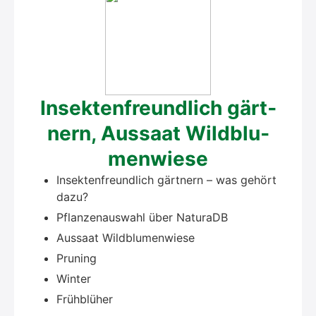
Insek­ten­freund­lich gärt­
nern, Aus­saat Wild­blu­
men­wie­se
Insek­ten­freund­lich gärt­nern – was gehört
dazu?
Pflan­zen­aus­wahl über Natu­raDB
Aus­saat Wild­blu­men­wie­se
Pru­ning
Win­ter
Früh­blü­her