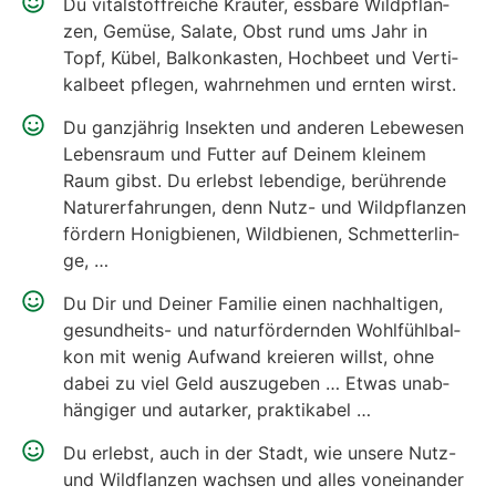
Du vital­stoff­rei­che Kräu­ter, ess­ba­re Wild­pflan­
zen, Gemü­se, Sala­te, Obst rund ums Jahr in
Topf, Kübel, Bal­kon­kas­ten, Hoch­beet und Ver­ti­
kal­beet pfle­gen, wahr­neh­men und ern­ten wirst.
Du ganz­jäh­rig Insek­ten und ande­ren Lebe­we­sen
Lebens­raum und Fut­ter auf Dei­nem klei­nem
Raum gibst. Du erlebst leben­di­ge, berüh­ren­de
Natur­er­fah­run­gen, denn Nutz- und Wild­pflan­zen
för­dern Honig­bie­nen, Wild­bie­nen, Schmet­ter­lin­
ge, …
Du Dir und Dei­ner Fami­lie einen nach­hal­ti­gen,
gesund­heits- und natur­för­dern­den Wohl­fühl­bal­
kon mit wenig Auf­wand kre­ieren willst, ohne
dabei zu viel Geld aus­zu­ge­ben … Etwas unab­
hän­gi­ger und aut­ar­ker, prak­ti­ka­bel …
Du erlebst, auch in der Stadt, wie unse­re Nutz-
und Wild­flan­zen wach­sen und alles von­ein­an­der