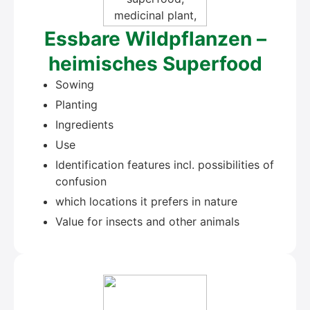
Ess­ba­re Wild­pflan­zen –
hei­mi­sches Super­food
Sowing
Plan­ting
Ingre­di­ents
Use
Iden­ti­fi­ca­ti­on fea­tures incl. pos­si­bi­li­ties of
con­fu­si­on
which loca­ti­ons it pre­fers in natu­re
Value for insects and other ani­mals