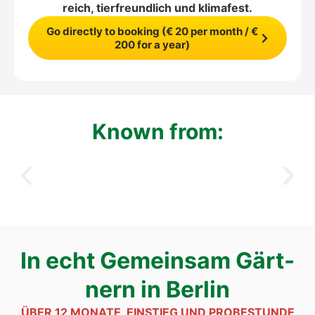
reich, tier­freund­lich und kli­ma­fest.
Go direct­ly to boo­king (€ 20 per month / €
200 for a year)
Known from:
In echt Gemein­sam Gärt­
nern in Ber­lin
ÜBER 12 MONA­TE, EIN­STIEG UND PRO­BE­STUN­DE