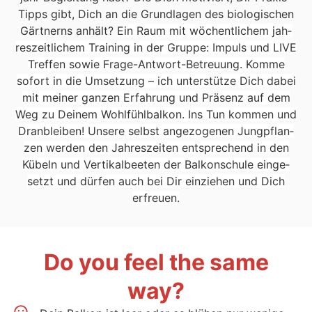
Tipps gibt, Dich an die Grund­la­gen des bio­lo­gi­schen
Gärt­nerns anhält?
Ein Raum mit wöchent­li­chem jah­
res­zeit­li­chem Trai­ning in der Grup­pe: Impuls und LIVE
Tref­fen sowie Fra­ge-Ant­wort-Betreu­ung. Kom­me
sofort in die Umset­zung – ich unter­stüt­ze Dich dabei
mit mei­ner gan­zen Erfah­rung und Prä­senz auf dem
Weg zu Dei­nem Wohl­fühl­bal­kon. Ins Tun kom­men und
Dran­blei­ben! Unse­re selbst ange­zo­ge­nen Jung­pflan­
zen wer­den den Jah­res­zei­ten ent­spre­chend in den
Kübeln und Ver­ti­kal­bee­ten der Bal­kon­schu­le ein­ge­
setzt und dür­fen auch bei Dir ein­zie­hen und Dich
erfreu­en.
Do you feel the same
way?