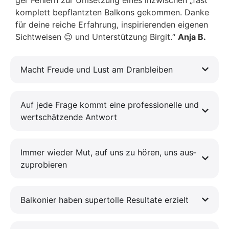
kom­plett bepflantz­ten Bal­kons gekom­men. Dan­ke
für dei­ne rei­che Erfah­rung, inspi­rie­ren­den eige­nen
Sicht­wei­sen 😉 und Unter­stüt­zung Bir­git.“
Anja B.
Macht Freu­de und Lust am Dran­blei­ben
Auf jede Fra­ge kommt eine pro­fes­sio­nel­le und
wert­schät­zen­de Ant­wort
Immer wie­der Mut, auf uns zu hören, uns aus­
zu­pro­bie­ren
Bal­ko­nier haben super­tol­le Resul­ta­te erzielt